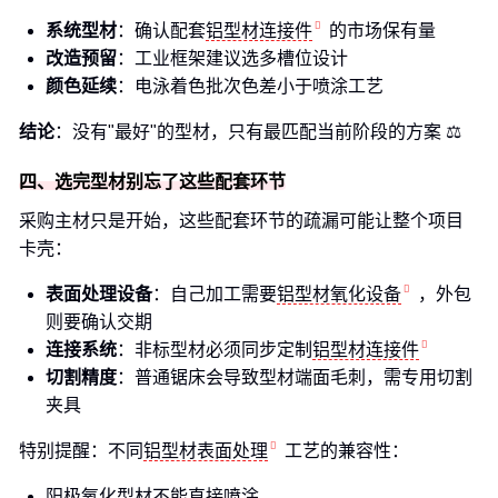
系统型材
：确认配套
铝型材连接件
的市场保有量
改造预留
：工业框架建议选多槽位设计
颜色延续
：电泳着色批次色差小于喷涂工艺
结论
：没有"最好"的型材，只有最匹配当前阶段的方案 ⚖️
四、选完型材别忘了这些配套环节
采购主材只是开始，这些配套环节的疏漏可能让整个项目
卡壳：
表面处理设备
：自己加工需要
铝型材氧化设备
，外包
则要确认交期
连接系统
：非标型材必须同步定制
铝型材连接件
切割精度
：普通锯床会导致型材端面毛刺，需专用切割
夹具
特别提醒：不同
铝型材表面处理
工艺的兼容性：
阳极氧化型材不能直接喷涂