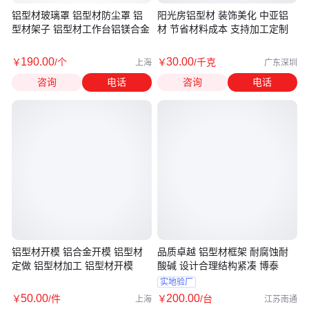
铝型材玻璃罩 铝型材防尘罩 铝
阳光房铝型材 装饰美化 中亚铝
型材架子 铝型材工作台铝镁合金
材 节省材料成本 支持加工定制
190
.00
30
.00
￥
/个
￥
/千克
上海
广东深圳
咨询
电话
咨询
电话
铝型材开模 铝合金开模 铝型材
品质卓越 铝型材框架 耐腐蚀耐
定做 铝型材加工 铝型材开模
酸碱 设计合理结构紧凑 博泰
实地验厂
50
.00
200
.00
￥
/件
￥
/台
上海
江苏南通