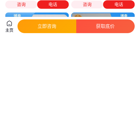
咨询
电话
咨询
电话
立即咨询
获取底价
主页
贴心售后 铝型材 耐腐蚀耐酸碱
6060-t66铝型材 6063-t5 6061
耐酸耐磨运行稳定 博泰
7075 5052 7001 3030 铝材 铝
板 铝合金 博泰
实地验厂
实地验厂
200
.00
200
.00
￥
/台
￥
/台
黑龙江哈尔滨
江西南昌
咨询
电话
咨询
电话