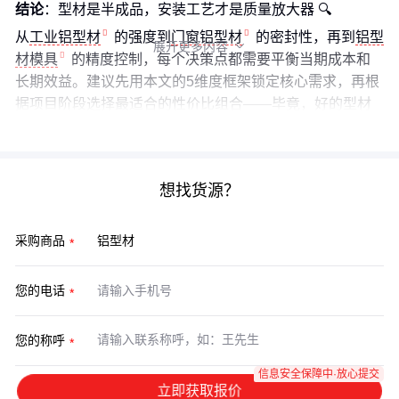
结论
：型材是半成品，安装工艺才是质量放大器 🔍
从
工业铝型材
的强度到
门窗铝型材
的密封性，再到
铝型
展开更多内容

材模具
的精度控制，每个决策点都需要平衡当期成本和
长期效益。建议先用本文的5维度框架锁定核心需求，再根
据项目阶段选择最适合的性价比组合——毕竟，好的型材
方案应该经得起10年以上的时间检验。
想找货源？
采购商品
您的电话
您的称呼
信息安全保障中·放心提交
立即获取报价