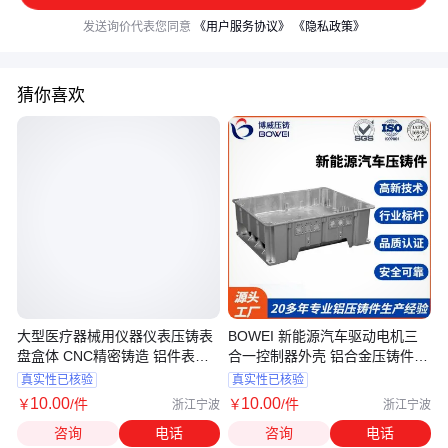
发送询价代表您同意
《用户服务协议》
《隐私政策》
猜你喜欢
大型医疗器械用仪器仪表压铸表
BOWEI 新能源汽车驱动电机三
盘盒体 CNC精密铸造 铝件表面
合一控制器外壳 铝合金压铸件表
处理
面处理
真实性已核验
真实性已核验
10
.00
10
.00
￥
/件
￥
/件
浙江宁波
浙江宁波
咨询
电话
咨询
电话