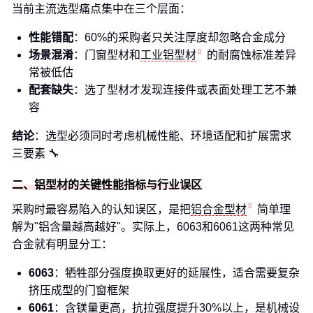
当前主流选型痛点集中在三个层面：
性能错配
：60%的采购者只关注厚度却忽略合金成分
场景混淆
：门窗型材和
工业铝型材
的耐腐蚀标准差异
常被低估
配套缺失
：选了型材才发现连接件或表面处理工艺不兼
容
结论
：选型必须同时考虑机械性能、环境适配和扩展需求
三要素 🔧
二、铝型材的关键性能指标与行业误区
采购时最容易陷入的认知误区，是把
铝合金型材
简单理
解为"铝含量越高越好"。实际上，6063和6061这两种常见
合金就有明显分工：
6063
：牺牲部分强度换取更好的延展性，适合需要复杂
挤压成型的门窗框架
6061
：含镁量更高，抗拉强度提升30%以上，是机械设