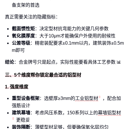
备支架的首选
真正需要关注的隐藏指标：
截面惯性矩
：决定型材抗弯能力的关键几何参数
氧化膜厚度
：大于10μm才能确保户外使用的耐候性
公差等级
：精密装配要求±0.1mm以内，建筑装饰±0.5m
m即可
结论
：合金牌号只是起点，实际性能要看具体工艺参数 📊
三、5个维度帮你锁定最合适的铝型材
1. 强度维度
重型设备框架
：选壁厚≥3mm的
工业铝型材
，配合加
强筋设计
建筑幕墙
：考虑风压系数，150系列以上的
幕墙铝型材
更稳妥
装饰隔断
：薄壁型材足够，但要确保氧化层均匀