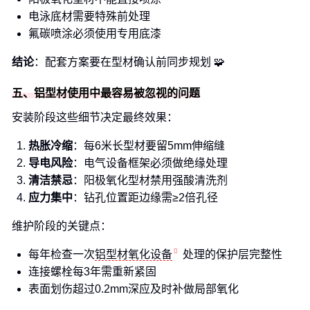
电泳底材需要特殊前处理
氟碳喷涂必须使用专用底漆
结论
：配套方案要在型材确认前同步规划 🧩
五、铝型材使用中最容易被忽视的问题
安装阶段这些细节决定最终效果：
热胀冷缩
：每6米长型材要留5mm伸缩缝
导电风险
：电气设备框架必须做绝缘处理
清洁禁忌
：阳极氧化型材禁用强酸清洗剂
应力集中
：钻孔位置距边缘需≥2倍孔径
维护阶段的关键点：
每年检查一次
铝型材氧化设备
处理的保护层完整性
连接螺栓每3年需重新紧固
表面划伤超过0.2mm深应及时补做局部氧化