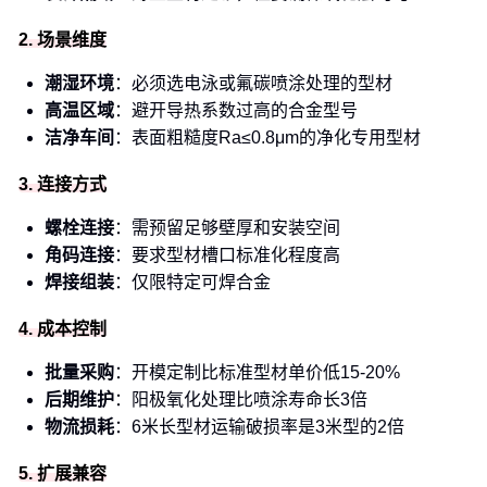
2. 场景维度
潮湿环境
：必须选电泳或氟碳喷涂处理的型材
高温区域
：避开导热系数过高的合金型号
洁净车间
：表面粗糙度Ra≤0.8μm的净化专用型材
3. 连接方式
螺栓连接
：需预留足够壁厚和安装空间
角码连接
：要求型材槽口标准化程度高
焊接组装
：仅限特定可焊合金
4. 成本控制
批量采购
：开模定制比标准型材单价低15-20%
后期维护
：阳极氧化处理比喷涂寿命长3倍
物流损耗
：6米长型材运输破损率是3米型的2倍
5. 扩展兼容