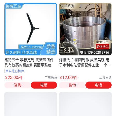
铭铸五金 非标定制 支架压铸件
焊接法兰 按图制作 成品美观 用
具有较高的精度和表面平整度
于水利电站管道配件工业 一个焊
接接口
真实性已核验
23
.00
12
.00
￥
/件
￥
/件
广东珠海
江苏南通
咨询
电话
咨询
电话