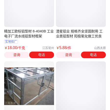
精加工欧标铝型材 8-4040B 工业
澄星铝业 规格齐全坚固耐用 工
电子厂流水线铝型材框架
业类铝型材 阳极氧化做工优良
实地验厂
18
.00
5
.88
￥
/千克
￥
/件
江苏常州
山西太原
咨询
电话
咨询
电话