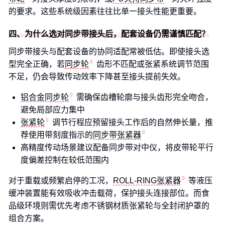
的要求。这些系统级因素往往比单一接头性能更重要。
四、为什么选对同步带接头后，配套设备仍需谨慎匹配？
同步带接头与配套设备的协同适配常被低估。即使接头选
型完全正确，若
同步轮
齿形不匹配或张紧系统调节范围
不足，仍会导致传动效率下降甚至接头提前失效。
铝合金同步轮
需确保齿槽轮廓与接头齿形完全吻合，
避免局部应力集中
张紧轮
调节行程应预留接头工作后的自然伸长量，推
荐使用带刻度指示的
同步带张紧器
高精度传动场景建议配备同步带对中仪，将皮带轮平行
度偏差控制在较低范围内
对于重载或频繁启停的工况，
ROLL-RING张紧器
等液压
缓冲装置能有效吸收冲击载荷，保护接头连接部位。而食
品级环境则需优先考虑不锈钢材质张紧轮与全封闭护罩的
组合方案。