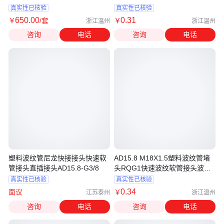
真实性已核验
真实性已核验
650
.00
0
.31
￥
/套
￥
浙江温州
浙江温州
咨询
电话
咨询
电话
塑料波纹管尼龙快接接头快速软
AD15.8 M18X1.5塑料波纹管堵
管接头直插接头AD15.8-G3/8
头RQG1快速波纹软管接头波浪
管接头无毛刺
真实性已核验
真实性已核验
0
.34
面议
￥
江苏泰州
浙江温州
咨询
电话
咨询
电话