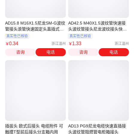
AD15.8 M16X1.5尼龙SM-G波纹
AD42.5 M40X1.5波纹管快速接
管接头浪管快速固定头直插式蛇
头波纹管接头尼龙波纹接头快速
皮管接头
直插接头
真实性已核验
真实性已核验
0
.34
1
.33
￥
￥
浙江温州
浙江温州
咨询
电话
咨询
电话
插拔头 欧式后接头 电缆附件 可
AD13 PG9尼龙电缆快速直插接
触摸T型前后接头分支箱内用
头波纹管阻燃管电柜箱接头