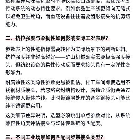
这种差异意味着选型时不能仅看接口匹配度，需优先考虑
传动系统的动态特性要求。例如食品生产线更倾向无缝式
以避免卫生死角，而重载设备往往需要齿形接头的抗剪切
能力。
二、抗拉强度与柔韧性如何影响实际工况表现？
参数表上的性能指标需要转化为实际场景下的判断逻辑。
抗拉强度并非越高越好——矿山机械确实需要极高强度接
头，但纺织设备的柔性传动反而要求接头具有一定弹性变
形能力。
耐腐蚀性这类隐性参数更易被低估。化工车间即使选用不
锈钢材质接头，若忽略密封结构设计，腐蚀介质仍会通过
接缝侵入带体芯线。此时带镀层处理的合金钢接头可能比
纯不锈钢更实用。
这类细节差异说明，选型必须跳出单点参数对比，从系统
兼容性角度评估接头与整体传动链的匹配度。
三、不同工业场景如何匹配同步带接头类型？