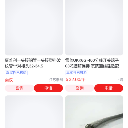
康普利一头接钢管一头接塑料波
雷普UKK6G-400分线开关端子
纹管***对接头32-34.5
63芯螺钉连接 宽范围线径适配
真实性已核验
真实性已核验
32
.00
面议
￥
/个
江苏泰州
上海
咨询
电话
咨询
电话