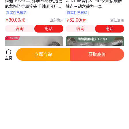
恒通 10*20 半封闭轻型桥式拖链
CJX1-85替代3TF49交流接触器
尼龙拖链金属接头半封闭可开4
触点三动六静为一套
米每秒
真实性已核验
真实性已核验
30
.00
62
.00
￥
/米
￥
/套
山东德州
浙江温州
咨询
电话
咨询
电话
立即咨询
获取底价
主页
2xLGKK-900 扩经钢芯铝绞线 空
NASCO 纳斯科 接头NFWS-10-2
心导线 银色 皱纹管 耐热型 混绞
0.7mpa 是 软连接 不锈钢 6*4 5
六分裂
日
实地验厂
真实性已核验
92
.88
350
.00
￥
/米
￥
/个
安徽合肥
上海
咨询
电话
咨询
电话