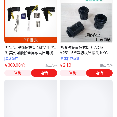
PT接头 电缆插拔头 15KV肘型接
PA波纹管直插式接头 AD25-
头 美式可触摸全屏蔽高压电缆接
M25*1.5塑料波纹管接头 NYC尼
头
龙快插接头
实地验厂
真实性已核验
300
.00
2
.10
￥
/套
￥
浙江温州
陕西宝鸡
咨询
电话
咨询
电话