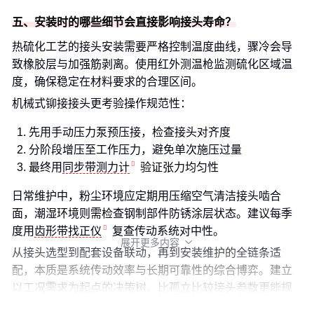
五、安装时的哪些细节会直接影响接头寿命？
热硫化工艺的接头安装需要严格控制温度曲线，骤冷会导
致橡胶层与加强筋剥离。使用红外测温枪监测硫化区域温
度，确保稳定在材料要求的合理区间。
机械式铆接接头更考验操作规范性：
先用手动压力泵预压接，检查接头对齐度
分阶段增压至工作压力，避免单次施压过量
最终用
同步带测力计
验证张力均匀性
日常维护中，粉尘环境应定期用压缩空气清洁接头啮合
面，潮湿环境则需检查钢制部件防锈涂层状态。建议每季
度用
齿形带找正仪
复查传动系统对中性。
展开更多内容

从接头选型到配套设备联动，再到安装维护的全链条适
配，本质是系统传动效率与长期可靠性的综合博弈。建立
以工况需求为起点的决策树，比孤立比较接头参数更能规
避潜在风险。