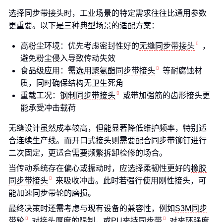
选择同步带接头时，工业场景的特定需求往往比通用参数
更重要。以下是三种典型场景的适配方案：
高粉尘环境：优先考虑密封性好的
无缝同步带接头
，
避免粉尘侵入导致传动失效
食品级应用：需选用
聚氨酯同步带接头
等耐腐蚀材
质，同时确保结构无卫生死角
重载工况：
钢制同步带接头
或带加强筋的齿形接头更
能承受冲击载荷
无缝设计虽然成本较高，但能显著降低维护频率，特别适
合连续生产线。而开口式接头则需要配合同步带铆钉进行
二次固定，更适合需要频繁拆卸检修的场合。
当传动系统存在偏心或振动时，应选择柔韧性更好的
橡胶
同步带接头
来吸收冲击。此时若强行使用刚性接头，可
能加速同步带轮的磨损。
最终决策时还需考虑与现有设备的兼容性，例如
S3M同步
带轮
对接头厚度的限制，或
PU夹持同步带
对夹环强度