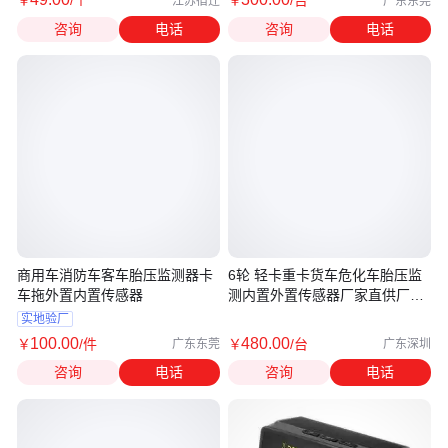
￥
/个
￥
/台
江苏宿迁
广东东莞
咨询
电话
咨询
电话
商用车消防车客车胎压监测器卡
6轮 轻卡重卡货车危化车胎压监
车拖外置内置传感器
测内置外置传感器厂家直供厂家
质保
实地验厂
100
.00
480
.00
￥
/件
￥
/台
广东东莞
广东深圳
咨询
电话
咨询
电话