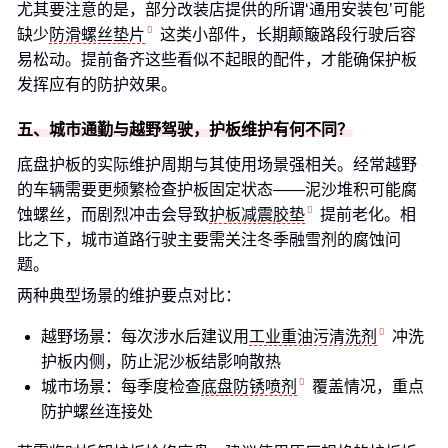
尤其要注意的是，部分改装店提供的所谓‘通用安装包’可能
缺少
防滑螺丝垫片
这类小部件，长期颠簸路段行驶后容
易松动。提前备齐这些看似不起眼的配件，才能确保护板
发挥应有的防护效果。
五、城市通勤与越野驾驶，护板维护有何不同？
底盘护板的实际维护周期与其使用场景强相关。经常越野
的车辆需要更频繁检查护板固定状态——泥沙堆积可能腐
蚀螺丝，而剧烈冲击会导致
护板减震胶垫
提前老化。相
比之下，城市道路行驶主要需关注冬季融雪剂的腐蚀问
题。
两种典型场景的维护要点对比：
越野场景：每次涉水后建议用
工业重油污清洗剂
冲洗
护板内侧，防止泥沙板结影响散热
城市场景：每季度检查
底盘防锈喷剂
覆盖情况，重点
防护螺丝连接处