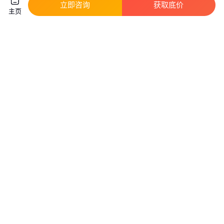
立即咨询
获取底价
主页
福田拓陆者驭途皮卡车厢保护 垫
电动车前挡泥板大迅鹰尚领雷霆
尾箱套货箱宝车斗内衬盒后备箱
王鹰王小力鹰摩托车前轮挡水板
改装
通用
真实性已核验
真实性已核验
500
.00
20
.00
￥
/套
￥
/件
河南郑州
广东广州
咨询
电话
咨询
电话