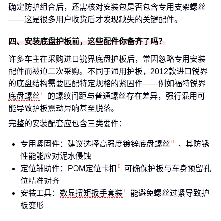
确定防护组合后，还需核对安装包是否包含专用支架螺丝
——这是很多用户收货后才发现缺失的关键配件。
四、安装底盘护板前，这些配件你备齐了吗？
许多车主在采购进口锐界底盘护板后，常因忽略专用安装
配件而被迫二次采购。不同于通用护板，2012款进口锐界
的底盘结构需要匹配特定规格的紧固件——例如
福特锐界
底盘螺丝
的螺纹间距与普通螺丝存在差异，强行混用可
能导致护板震动异响甚至脱落。
完整的安装配套应包含三类要件：
专用紧固件：建议选择
高强度镀锌底盘螺丝
，其防锈
性能能应对泥水侵蚀
定位辅助件：
POM定位卡扣
可确保护板与车身预留孔
位精准对齐
安装工具：
数显扭矩扳手套装
能避免螺丝过紧导致护
板变形