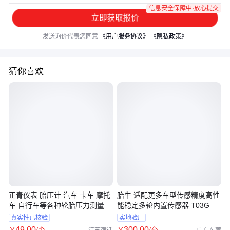
信息安全保障中·放心提交
立即获取报价
发送询价代表您同意
《用户服务协议》
《隐私政策》
猜你喜欢
正青仪表 胎压计 汽车 卡车 摩托
胎牛 适配更多车型传感精度高性
车 自行车等各种轮胎压力测量
能稳定多轮内置传感器 T03G
真实性已核验
实地验厂
49
.00
300
.00