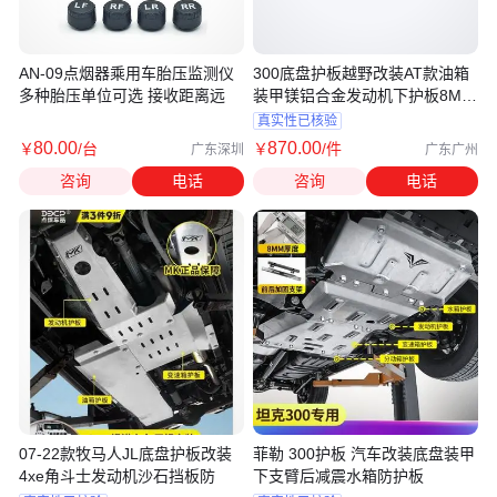
AN-09点烟器乘用车胎压监测仪
300底盘护板越野改装AT款油箱
多种胎压单位可选 接收距离远
装甲镁铝合金发动机下护板8MM
厚
真实性已核验
80
.00
870
.00
￥
/台
￥
/件
广东深圳
广东广州
咨询
电话
咨询
电话
07-22款牧马人JL底盘护板改装
菲勒 300护板 汽车改装底盘装甲
4xe角斗士发动机沙石挡板防
下支臂后减震水箱防护板