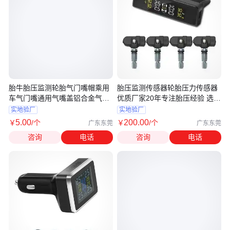
胎牛胎压监测轮胎气门嘴帽乘用
胎压监测传感器轮胎压力传感器
车气门嘴通用气嘴盖铝合金气门
优质厂家20年专注胎压经验 选赛
芯盖
富特
实地验厂
实地验厂
5
.00
200
.00
￥
/个
￥
/个
广东东莞
广东东莞
咨询
电话
咨询
电话