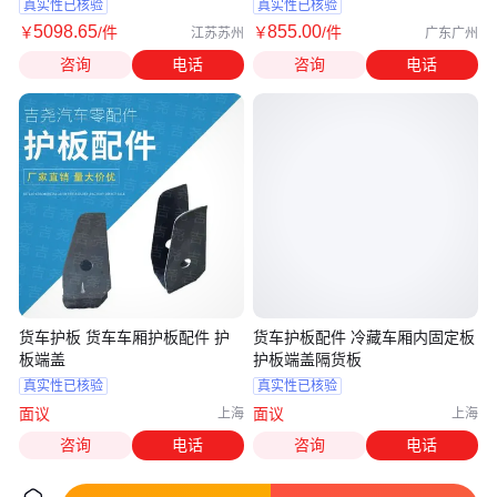
真实性已核验
真实性已核验
5098
.65
855
.00
￥
/件
￥
/件
江苏苏州
广东广州
咨询
电话
咨询
电话
货车护板 货车车厢护板配件 护
货车护板配件 冷藏车厢内固定板
板端盖
护板端盖隔货板
真实性已核验
真实性已核验
面议
面议
上海
上海
咨询
电话
咨询
电话