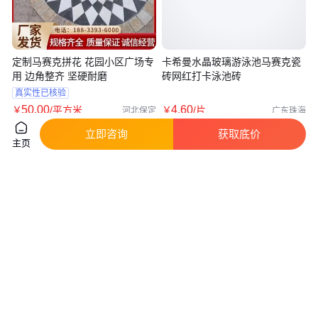
定制马赛克拼花 花园小区广场专
卡希曼水晶玻璃游泳池马赛克瓷
用 边角整齐 坚硬耐磨
砖网红打卡泳池砖
真实性已核验
50
.00
4
.60
￥
/平方米
￥
/片
河北保定
广东珠海
咨询
电话
咨询
电话
立即咨询
获取底价
主页
MXene品牌单层Ti2C MXenes高
Ti3SiC2 MAX材料