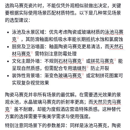
选购马赛克瓷片时，不能仅凭外观相似就做出决定，关键
要根据实际使用场景匹配材质特性。以下是几种常见场景
的选型建议：
泳池及水景区域：优先考虑陶瓷或玻璃材质的
泳池马赛
克
，其防滑釉面和低吸水率能长期抵抗水蚀和氯腐蚀
厨房及卫浴墙面：釉面陶瓷马赛克更易清洁，而
天然石
材马赛克
需特别注意防霉处理
文化主题外墙：不规则
石材马赛克
或
拼花马赛克
能
呈现自然质感，但需配合专用
填缝剂
防止开裂
装饰性背景墙：渐变色
玻璃马赛克
或定制拼花图案可
实现复杂视觉效果
陶瓷马赛克并非所有场景的最优解。在需要透光效果的景
观水池，水晶玻璃马赛克的折射率更高；而
天然贝壳马赛
克
虽不耐磨，却能为度假酒店营造特殊质感。这种替代
方案的选择需要平衡美学需求与使用强度。
特别注意同场景下的参数差异：同样是泳池马赛克，陶瓷