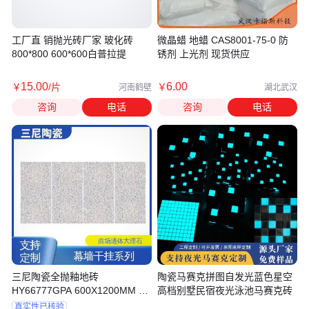
工厂直 销抛光砖厂家 玻化砖
微晶蜡 地蜡 CAS8001-75-0 防
800*800 600*600白普拉提
锈剂 上光剂 现货供应
15
.00
6
.00
￥
/片
￥
河南鹤壁
湖北武汉
咨询
电话
咨询
电话
三尼陶瓷全抛釉地砖
陶瓷马赛克拼图自发光蓝色星空
HY66777GPA 600X1200MM 幕
高档别墅民宿夜光泳池马赛克砖
墙干挂系列
真实性已核验