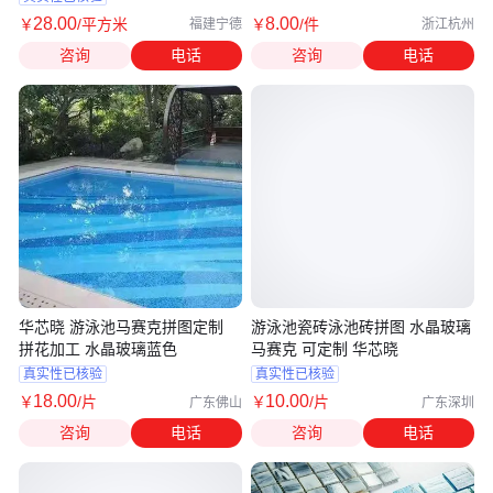
28
.00
8
.00
￥
/平方米
￥
/件
福建宁德
浙江杭州
咨询
电话
咨询
电话
华芯晓 游泳池马赛克拼图定制
游泳池瓷砖泳池砖拼图 水晶玻璃
拼花加工 水晶玻璃蓝色
马赛克 可定制 华芯晓
真实性已核验
真实性已核验
18
.00
10
.00
￥
/片
￥
/片
广东佛山
广东深圳
咨询
电话
咨询
电话