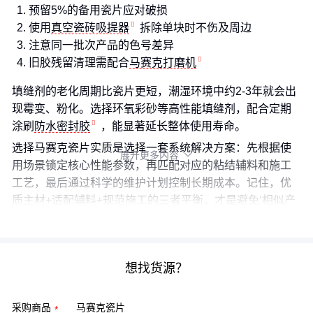
预留5%的备用瓷片应对破损
使用
真空瓷砖吸提器
拆除单块时不伤及周边
注意同一批次产品的色号差异
旧胶残留清理需配合
马赛克打磨机
填缝剂的老化周期比瓷片更短，潮湿环境中约2-3年就会出
现霉变、粉化。选择环氧彩砂等高性能填缝剂，配合定期
涂刷
防水密封胶
，能显著延长整体使用寿命。
选择马赛克瓷片实质是选择一套系统解决方案：先根据使
展开更多内容

用场景锁定核心性能参数，再匹配对应的粘结辅料和施工
工艺，最后通过科学的维护计划控制长期成本。记住，优
质主材+适配辅料+规范施工的三者平衡，才是避免‘相似产
品不同效果’的关键。
想找货源？
采购商品