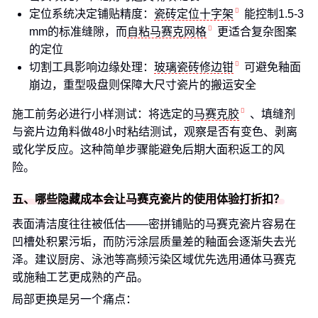
定位系统决定铺贴精度：
瓷砖定位十字架
能控制1.5-3
mm的标准缝隙，而
自粘马赛克网格
更适合复杂图案
的定位
切割工具影响边缘处理：
玻璃瓷砖修边钳
可避免釉面
崩边，重型吸盘则保障大尺寸瓷片的搬运安全
施工前务必进行小样测试：将选定的
马赛克胶
、填缝剂
与瓷片边角料做48小时粘结测试，观察是否有变色、剥离
或化学反应。这种简单步骤能避免后期大面积返工的风
险。
五、哪些隐藏成本会让马赛克瓷片的使用体验打折扣？
表面清洁度往往被低估——密拼铺贴的马赛克瓷片容易在
凹槽处积累污垢，而防污涂层质量差的釉面会逐渐失去光
泽。建议厨房、泳池等高频污染区域优先选用通体马赛克
或施釉工艺更成熟的产品。
局部更换是另一个痛点：