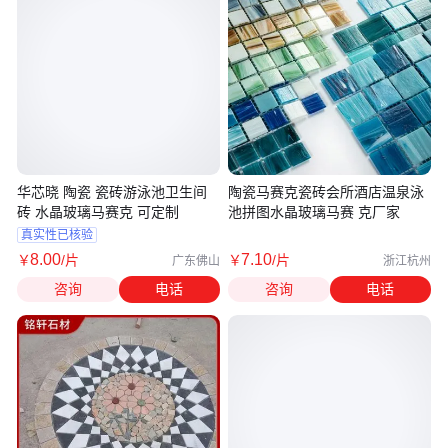
华芯晓 陶瓷 瓷砖游泳池卫生间
陶瓷马赛克瓷砖会所酒店温泉泳
砖 水晶玻璃马赛克 可定制
池拼图水晶玻璃马赛 克厂家
真实性已核验
8
.00
7
.10
￥
/片
￥
/片
广东佛山
浙江杭州
咨询
电话
咨询
电话