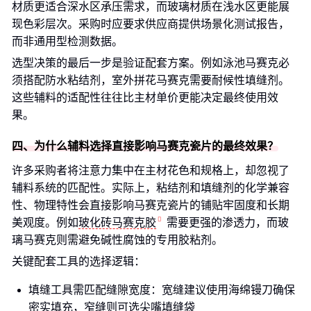
材质更适合深水区承压需求，而玻璃材质在浅水区更能展
现色彩层次。采购时应要求供应商提供场景化测试报告，
而非通用型检测数据。
选型决策的最后一步是验证配套方案。例如泳池马赛克必
须搭配防水粘结剂，室外拼花马赛克需要耐候性填缝剂。
这些辅料的适配性往往比主材单价更能决定最终使用效
果。
四、为什么辅料选择直接影响马赛克瓷片的最终效果？
许多采购者将注意力集中在主材花色和规格上，却忽视了
辅料系统的匹配性。实际上，粘结剂和填缝剂的化学兼容
性、物理特性会直接影响马赛克瓷片的铺贴牢固度和长期
美观度。例如
玻化砖马赛克胶
需要更强的渗透力，而玻
璃马赛克则需避免碱性腐蚀的专用胶粘剂。
关键配套工具的选择逻辑：
填缝工具需匹配缝隙宽度：宽缝建议使用海绵镘刀确保
密实填充，窄缝则可选尖嘴填缝袋