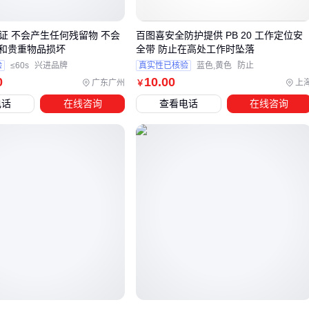
倾斜角度预警
联动自动刹车
3C认证 不会产生任何残留物 不会
百图喜安全防护提供 PB 20 工作定位安
和贵重物品损坏
全带 防止在高处工作时坠落
窄巷道作业场景
需要强化侧向防护，推荐：
验
≤60s
兴进品牌
真实性已核验
蓝色,黄色
防止
超声波+红外复合探头
0
10
.00
广东广州
上
￥
非接触式防撞条
电话
在线咨询
查看电话
在线咨询
速度超过2m/s自动触发
叉车超载报警器
户外堆场环境
重点考虑：
IP67防护等级
抗电磁干扰设计
温差补偿功能
冷链仓储特殊需求
需注意：
冷凝水防护
低温环境传感器灵敏度校准
防冻液对雷达信号的影响