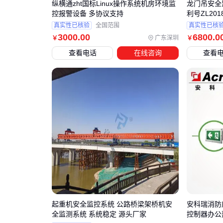
纵横通zht国标Linux操作系统机房环境监
龙门吊安全
控报警设备 多协议支持
利号ZL2018
真实性已核验
全国范围
真实性已核
3000
.00
6800
.0
广东深圳
￥
￥
查看电话
在线咨询
查看
起重机安全监控系统 公路桥梁架桥机安
安科瑞消防
全监测系统 系统稳定 源头厂家
控制器办公