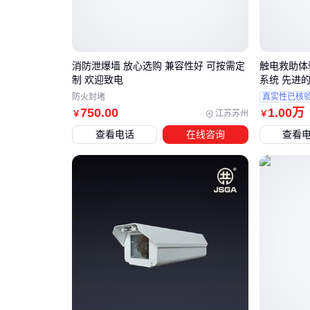
消防泄爆墙 放心选购 兼容性好 可按需定
触电救助体
制 欢迎致电
系统 先进
防火封堵
真实性已核
750
.00
1
.00
万
江苏苏州
￥
￥
查看电话
在线咨询
查看