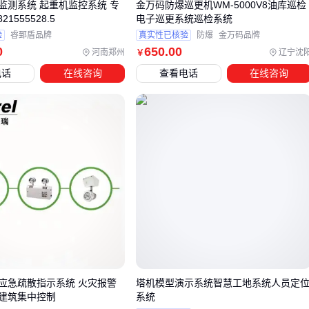
监测系统 起重机监控系统 专
金万码防爆巡更机WM-5000V8油库巡检
21555528.5
电子巡更系统巡检系统
四、系统维护容易被忽视的3个配套环节
验
睿郅盾品牌
真实性已核验
防爆
金万码品牌
很多用户投入大量预算采购系统，却忽略了持续运行的保障措
0
650
.00
河南郑州
辽宁沈
￥
施：
电话
在线咨询
查看电话
在线咨询
传感器校准周期
激光雷达每6个月需要重新标定，毫米波雷
达虽然免维护但需定期清洁表面
电力供应稳定性
突然电压波动可能导致系统重启，建议搭配
稳压器或UPS，特别是使用
叉车充电器
的混合供电场景
机械部件磨损补偿
刹车片厚度减少2mm就会延长制动距离，
需要配合
叉车声光报警器
做双重防护
五、为什么同样的系统在不同车间效果差3倍？
现场管理细节决定防护系统的最终效能：
应急疏散指示系统 火灾报警
塔机模型演示系统智慧工地系统人员定
轮胎状态影响
磨损严重的
叉车轮胎
会降低制动性能，使系
建筑集中控制
系统