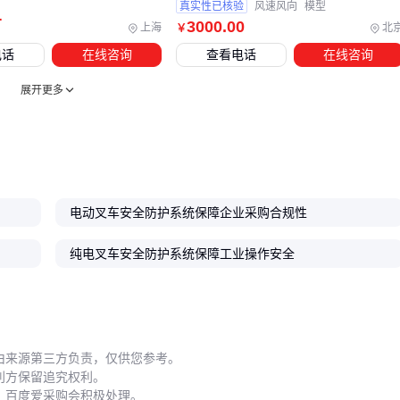
真实性已核验
风速风向
模型
统计算的刹车距离失效
万
3000
.00
上海
北
￥
花纹深度小于3mm时应立即更换
电话
在线咨询
查看电话
在线咨询
胎压偏差超过10%会影响载重传感器精度
展开更多
系统灵敏度调校
报警阈值设置过高会漏报，过低则导致频繁
误触发：
首次安装后要做72小时试运行校准
人员动线变更后需重新测绘区域参数
操作规范培训
常见的错误操作包括：
电动叉车安全防护系统保障企业采购合规性
用手遮挡传感器区域
纯电叉车安全防护系统保障工业操作安全
超载时手动覆盖报警信号
在系统启动自检前强行操作
真正有效的
工业车辆安全系统
不是简单硬件堆砌，而是需要
根据作业场景动态调整的有机整体。从传感器选型到日常维
由来源第三方负责，仅供您参考。
利方保留追究权利。
护，每个环节的精细化管理才能让安全投入产生实际价值。
，百度爱采购会积极处理。