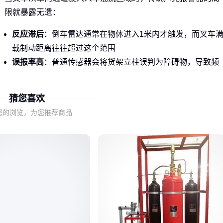
限就暴露无遗：
反应滞后
：倒车雷达通常在物体进入1米内才触发，而叉车
载制动距离往往超过这个范围
误报率高
：普通传感器会将货架立柱误判为障碍物，导致频
繁误报警影响作业效率
无主动干预
：仅靠警示音无法阻止疲劳驾驶或视线盲区导致
猜您喜欢
的事故
您的浏览，为您推荐商品
新一代
SLAM叉车防护
系统通过多传感器融合解决了这些问
题。比如采用激光雷达的型号能实现270°扫描，在3米外识别
人运动轨迹，配合液压系统的自动减速功能形成双重保障。
二、毫米波雷达与激光雷达在防护系统中的实际效果差
异
两种主流技术方案各有适用场景：