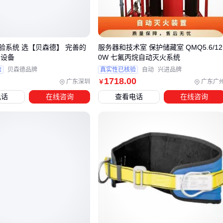
激光雷达
优势在于厘米级精度，适合需要识别细小障碍物的
精密仓储，但对粉尘、雨雾环境敏感
毫米波雷达
穿透性强，在冷库或户外场景稳定性更好，但无
验系统 选【贝森德】 完善的
服务器和技术室 保护储藏室 QMQ5.6/12
法区分静止的人体和货架
的设备
0W 七氟丙烷自动灭火系统
验
贝森德品牌
真实性已核验
自动
兴进品牌
实际使用中容易忽视的是
安装高度
：激光雷达建议离地0.8-1.2
1718
.00
广东深圳
广东广
￥
米，正好覆盖成人腰部高度；毫米波雷达则需要根据探测角度
电话
在线咨询
查看电话
在线咨询
计算盲区范围。有些工厂安装后效果不理想，问题往往出在这
个细节上。
三、不同作业环境应该匹配哪种防护子系统？
根据现场条件可以组合四种方案：
高密度人车混流区
优先选择带
叉车防倾翻系统
的多功能配
置，包括：
动态载重监测