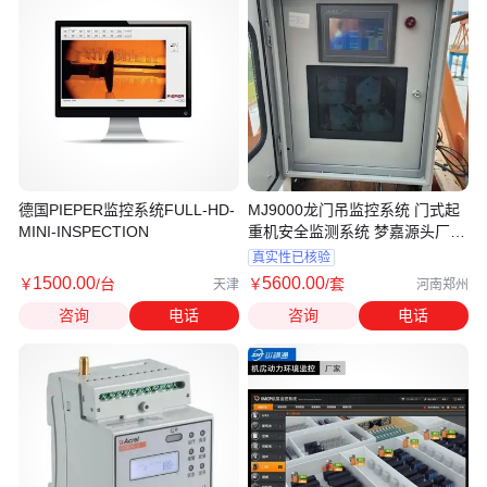
德国PIEPER监控系统FULL-HD-
MJ9000龙门吊监控系统 门式起
MINI-INSPECTION
重机安全监测系统 梦嘉源头厂家
直供
真实性已核验
1500
.00
5600
.00
￥
/台
￥
/套
天津
河南郑州
咨询
电话
咨询
电话