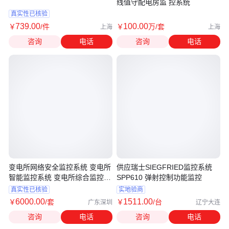
线值守配电房监 控系统
真实性已核验
739
.00
100
.00
￥
/件
￥
万
/套
上海
上海
咨询
电话
咨询
电话
变电所网络安全监控系统 变电所
供应瑞士SIEGFRIED监控系统
智能监控系统 变电所综合监控系
SPP610 弹射控制功能监控
统
真实性已核验
实地验商
6000
.00
1511
.00
￥
/套
￥
/台
广东深圳
辽宁大连
咨询
电话
咨询
电话