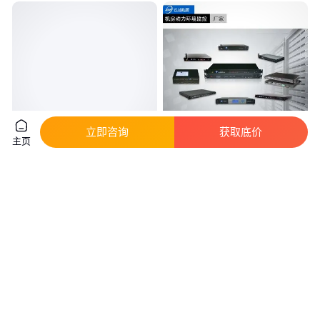
立即咨询
获取底价
主页
安科瑞 电气火灾监控系统 Acrel-
gsp温湿度监控系统 IDC安全监
6000B3 128点可扩展容量
控管理系统 机房恒温恒湿
真实性已核验
3
.00
5000
.00
￥
万
/台
￥
/套
江苏无锡
广东深圳
咨询
电话
咨询
电话