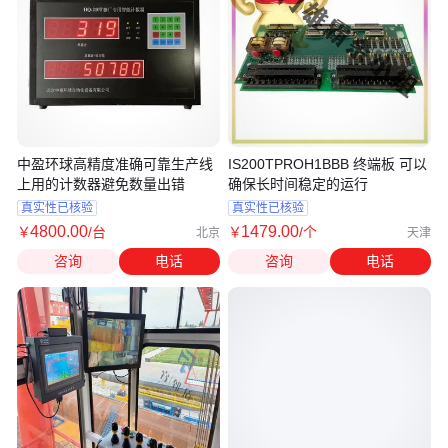
中盈环球高精度准确可靠生产线
IS200TPROH1BBB 终端板 可以
上用的计数器避免数量出错
确保长时间稳定的运行
真实性已核验
真实性已核验
4800
.00
1479
.00
￥
/台
￥
/个
北京
天津
咨询
电话
咨询
电话