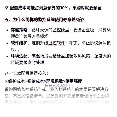
💡 配套成本可能占到总预算的30%，采购时就要预留
五、为什么同样的监控系统使用寿命差3倍？
存储策略
：循环录像的
监控硬盘
要选企业级，消费级
硬盘连续写入易损坏
软件维护
：定期升级
监控软件
补丁，防止协议漏洞被
攻击
环境适配
：高温场景要给硬盘加装散热风扇，湿度大的
区域要做密封处理
这些长效配置值得投入：
⚡ 维护成本=初始成本×环境系数×使用强度
展开更多内容

采购
网络监控系统
或
工业监控系统
的本质是买解决方
案，不是买设备清单。最稳妥的方式是带着现场平面图和
需求清单，让供应商做系统级设计——这比后期打补丁的
成本低得多。