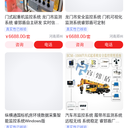
门式起重机监控系统 龙门吊监测
龙门吊安全监控系统 门机可视化
系统 睿郅盾自主研发 实时信号
监测系统睿郅盾可定制
采集
真实性已核验
真实性已核验
6688
.00
6688
.00
￥
/套
￥
/套
河南郑州
河南郑州
咨询
电话
咨询
电话
纵横通国标机房环境数据采集智
汽车吊监控系统 履带吊监测系统
能监控系统Windows版
远程无线 系统稳定 睿郅盾厂家
直供
真实性已核验
真实性已核验