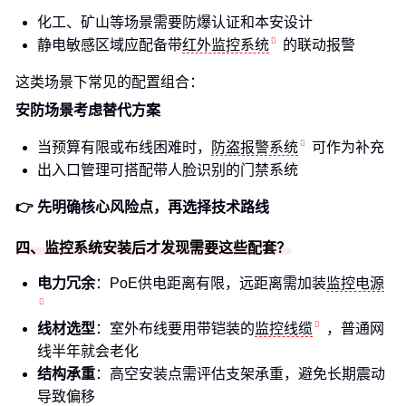
化工、矿山等场景需要防爆认证和本安设计
静电敏感区域应配备带
红外监控系统
的联动报警
这类场景下常见的配置组合：
安防场景考虑替代方案
当预算有限或布线困难时，
防盗报警系统
可作为补充
出入口管理可搭配带人脸识别的门禁系统
👉 先明确核心风险点，再选择技术路线
四、监控系统安装后才发现需要这些配套？
电力冗余
：PoE供电距离有限，远距离需加装
监控电源
线材选型
：室外布线要用带铠装的
监控线缆
，普通网
线半年就会老化
结构承重
：高空安装点需评估支架承重，避免长期震动
导致偏移