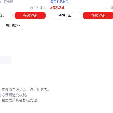
验
继电器
真实性已核验
32
.34
广东深圳
上
即使选择了合适的按钮和配套设备，安装不当仍可能导致性能
￥
打折。固定底座时要确保
接触器安装导轨
的平整度，避免因
电话
在线咨询
查看电话
在线咨询
机械应力影响触点接触。对于需要频繁操作的场合，建议定期
展开更多
检查按钮开关接线端子的紧固状态。
日常维护中，这些细节往往决定设备可靠性：
每月清洁按钮表面时，应先断电再使用干燥软布擦拭
检查防尘盖密封条是否老化变形
测试急停按钮的机械复位是否灵活
观察指示灯亮度变化判断电路状态
当出现按钮卡滞或接触不良时，不要强行操作。应先排查是否
因灰尘堆积导致，必要时使用
绝缘测试仪
检查线路。长期不
由来源第三方负责，仅供您参考。
利方保留追究权利。
用的设备，建议加装
按钮防尘盖
防止触点氧化。
，百度爱采购会积极处理。
选择一键启动接触器按钮需要从单点需求延伸到整个控制系
统。先明确使用场景的核心要求，再考虑配套设备的协同性，