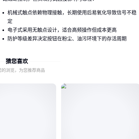
机械式触点依赖物理接触，长期使用后易氧化导致信号不稳
定
电子式采用无触点设计，适合高频操作但成本更高
防护等级差异决定按钮在粉尘、油污环境下的存活周期
这种底层差异解释了为何同规格按钮在不同产线表现悬殊——
猜您喜欢
食品厂潮湿环境和汽车焊装车间的高温环境对密封性、耐腐蚀
性的要求截然不同。
您的浏览，为您推荐商品
二、哪些特殊环境最容易被忽视？
三类典型场景需要特别关注按钮选型：
存在可燃性气体的区域需防爆设计，普通按钮电弧可能引发
事故
冲洗消毒频繁的制药车间要求整体防水结构，而非简单防溅
振动强烈的工程机械需要加固安装结构和抗震内部组件