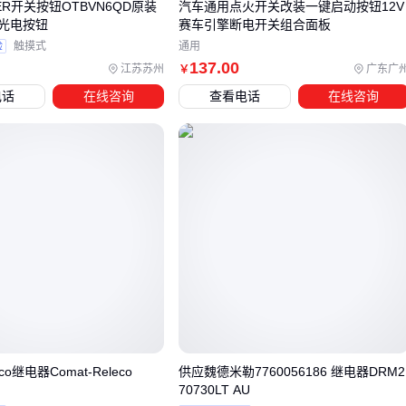
ER开关按钮OTBVN6QD原装
汽车通用点火开关改装一键启动按钮12V
的防护可能不足，需要额外配置防尘盖或防护罩来防止误触和
光电按钮
赛车引擎断电开关组合面板
颗粒物侵入。
验
触摸式
通用
对于需要状态指示的场景，
双色LED按钮指示灯
能直观显示
137
.00
江苏苏州
广东广
￥
设备运行状态，而
接触器辅助触点
则可扩展控制回路。这些
电话
在线咨询
查看电话
在线咨询
配套设备的选择应与主按钮的安装方式和环境要求保持一致。
在构建控制系统时，还需注意这些配套组件的安装兼容性：
防护罩的尺寸需匹配按钮开孔直径
指示灯电压等级应与控制电路一致
辅助触点数量要满足连锁控制需求
防水接头和密封条对潮湿环境尤为重要
合理的配套系统不仅能延长主设备使用寿命，还能减少日常维
护频率。例如在化工车间，采用
防爆按钮控制箱
配合专用防
护罩，可显著降低因环境腐蚀导致的故障风险。
eco继电器Comat-Releco
供应魏德米勒7760056186 继电器DRM2
70730LT AU
五、安装和维护中容易被忽视的三个关键点