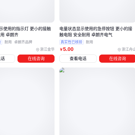
这些环境因素往往被采购决策时低估——设备供应商的标准配
置通常只满足基础工况，特殊需求必须主动提出。
示使用的指示灯 更小的接触
电量状态显示使用的急停按钮 更小的接
用 卓朗齐
触电阻 安全耐用 卓朗齐电气
三、潮湿与易燃环境如何选择不同防护等级的接触器按
验
耐用
卓朗齐品牌
真实性已核验
耐用
钮？
5
.00
浙江金华
浙江舟
￥
选择一键启动接触器按钮时，工作环境的特殊性往往比基础功
电话
在线咨询
查看电话
在线咨询
能更重要。潮湿、多尘或存在易燃易爆气体的场所，需要优先
考虑防护等级和防爆性能，而非仅关注启动操作的便捷性。
常规干燥车间：可选用标准型
非自锁接触器按钮
，但需注
意连续操作时的机械寿命
潮湿多尘环境：
防水接触器按钮
的密封结构和防腐蚀材质
能有效防止内部元件氧化
易燃易爆场所：
防爆接触器按钮
的隔爆外壳和特殊触点设
计可避免电火花引发事故