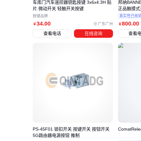
车库门汽车遥控器钥匙按键 3x6x4.3H 贴
邦纳BANN
片 微动开关 轻触开关按键
正品触摸式
按键品牌
真实性已核
34
.00
800
.00
广东广州
￥
￥
查看电话
在线咨询
查看
PS-45F01 锁扣开关 按键开关 按钮开关
ComatRel
5G路由器电源按钮 推制