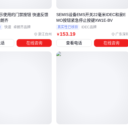
自锁式设计在需要保持电路持续通电的场景中更为实用，例如
长距离输送带控制。其机械锁定机制能避免因误触或振动导致
示使用的门禁按钮 快速反馈
SEMIS设备EMS开关22毫米IDEC和泉E
卓朗齐
MO按钮紧急停止按键XW1E-BV
的意外断电，但需注意长期锁定可能加速触点老化。与之相对
验
快速
卓朗齐品牌
真实性已核验
IDEC品牌
的瞬动式按钮则更适合需要频繁启停的精密设备操作。
153
.19
浙江台州
广东深
￥
防爆型号的选择需同时考虑气体组别和温度组别：化工车间与
电话
在线咨询
查看电话
在线咨询
煤矿井下的防爆要求存在明显差异。部分防爆接触器按钮会集
成状态指示灯，这在能见度较低的作业环境中尤为实用，但需
确认其防爆性能是否因此受影响。
选定主按钮类型后，配套的安装支架、保护罩和电缆密封接头
同样需要匹配环境要求——潮湿环境应选用全密封不锈钢接线
盒，而防爆区域必须使用认证的防爆管件。
四、主按钮之外，这些配套设备能让系统更可靠
选择一键启动接触器按钮只是第一步，完整的控制系统还需要
考虑配套设备的协同工作。例如在粉尘环境中，仅靠按钮本身