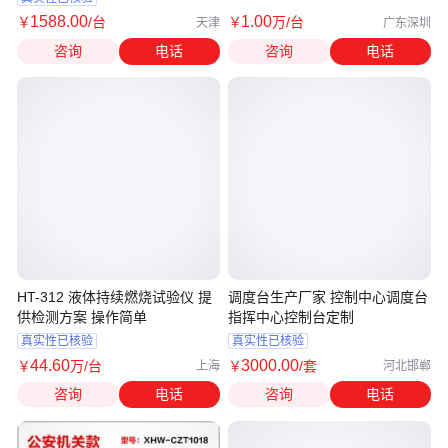
1588
.00
1
.00
￥
/台
￥
万
/台
天津
广东深圳
咨询
电话
咨询
电话
HT-312 液体持续燃烧试验仪 提
调度台生产厂家 控制中心调度台
供检测方案 操作简单
指挥中心控制台定制
真实性已核验
真实性已核验
44
.60
3000
.00
￥
万
/台
￥
/套
上海
河北邯郸
咨询
电话
咨询
电话