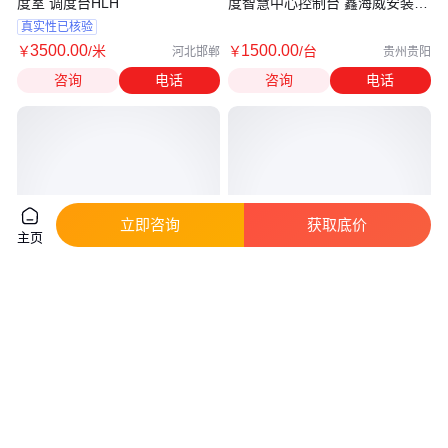
度室 调度台HLH
度智慧中心控制台 鑫海威安装定
制
真实性已核验
3500
.00
1500
.00
￥
/米
￥
/台
河北邯郸
贵州贵阳
咨询
电话
咨询
电话
立即咨询
获取底价
主页
语音调度指挥系统 控制中心 led
大数据调度中心工作台 决策指挥
显示屏 迅速定位 科能融合
中心u型控制台品质好服务好 -鑫
海威
真实性已核验
2580
.00
1200
.00
￥
/台
￥
/台
四川攀枝花
贵州贵阳
咨询
电话
咨询
电话