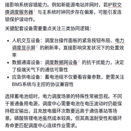
接影响系统容错能力。例如新能源电站并网时，若
IP软交
换调度服务器
与主系统时钟同步存在偏差，可能引发连
锁保护误动作。
关键配套设备需要重点关注三类协同逻辑：
人机交互设备：调度台操作面板的紧急按钮布局、
电力
调度显示屏
的刷新率，直接影响突发状况下的处置效
率
数据通道设备：
调度数据网设备
的抗干扰能力，决定
了极端天气下的通信可靠性
应急供电设备：蓄电池组不仅要看容量参数，更需关注
BMS系统与主控的协议兼容性
选择蓄电池组时，电力调度场景的特殊性常被忽视。不同
于普通备用电源，调度中心需要电池在电压波动时仍能保
持稳定输出，且充放电循环次数要远高于通信基站等场
景。磷酸铁锂电池虽然成本较高，但其高温耐受性和循环
寿命更匹配调度中心连续作业需求。