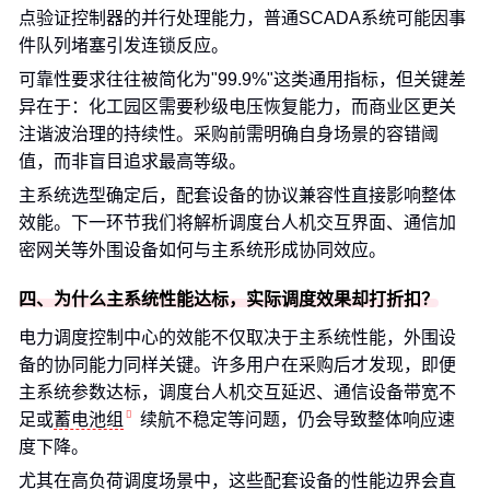
点验证控制器的并行处理能力，普通SCADA系统可能因事
件队列堵塞引发连锁反应。
可靠性要求往往被简化为"99.9%"这类通用指标，但关键差
异在于：化工园区需要秒级电压恢复能力，而商业区更关
注谐波治理的持续性。采购前需明确自身场景的容错阈
值，而非盲目追求最高等级。
主系统选型确定后，配套设备的协议兼容性直接影响整体
效能。下一环节我们将解析调度台人机交互界面、通信加
密网关等外围设备如何与主系统形成协同效应。
四、为什么主系统性能达标，实际调度效果却打折扣？
电力调度控制中心的效能不仅取决于主系统性能，外围设
备的协同能力同样关键。许多用户在采购后才发现，即便
主系统参数达标，调度台人机交互延迟、通信设备带宽不
足或
蓄电池组
续航不稳定等问题，仍会导致整体响应速
度下降。
尤其在高负荷调度场景中，这些配套设备的性能边界会直