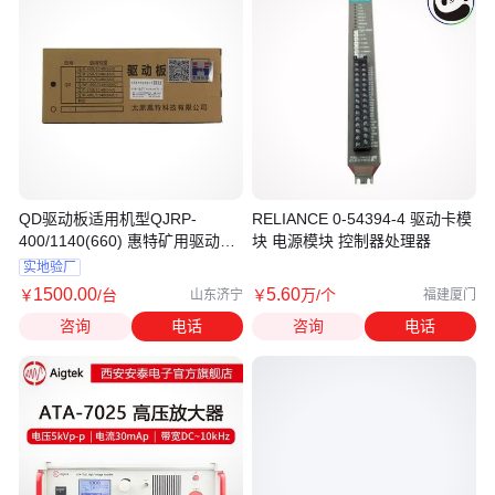
QD驱动板适用机型QJRP-
RELIANCE 0-54394-4 驱动卡模
400/1140(660) 惠特矿用驱动模
块 电源模块 控制器处理器
块
实地验厂
1500
.00
5
.60
￥
/台
￥
万
/个
山东济宁
福建厦门
咨询
电话
咨询
电话