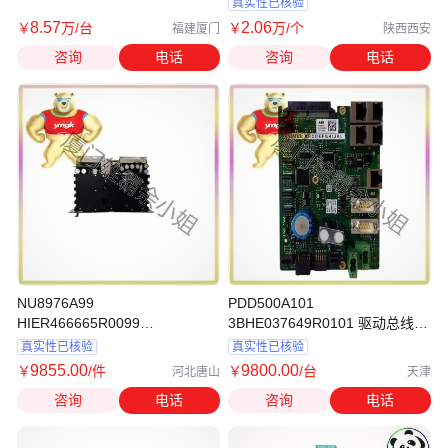
真实性已核验
8
.57
2
.06
￥
万
/台
￥
万
/个
福建厦门
陕西西安
咨询
电话
咨询
电话
NU8976A99
PDD500A101
HIER466665R0099
3BHE037649R0101 驱动总线接
HIEE320693R0001 驱动控制板
口模块
真实性已核验
真实性已核验
9855
.00
9800
.00
￥
/件
￥
/台
河北唐山
天津
咨询
电话
咨询
电话