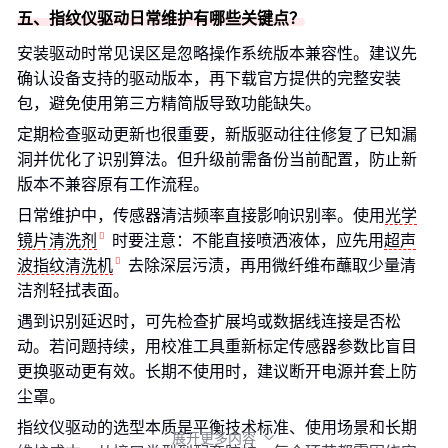
五、指纹仪驱动日常维护有哪些关键点？
安装驱动时常见误区是忽略操作系统版本兼容性。建议先
确认设备支持的驱动版本，再下载官方提供的完整安装
包，避免使用第三方精简版导致功能缺失。
定期检查驱动更新也很重要，新版驱动往往修复了已知漏
洞并优化了识别算法。但升级前需备份当前配置，防止新
版本不兼容原有工作流程。
日常维护中，传感器清洁频率直接影响识别率。使用
光学
镜片清洗剂
时要注意：不能直接喷洒液体，应先用
超声
波指纹清洗机
去除深层污渍，再用微纤维布蘸取少量清
洁剂轻拭表面。
遇到识别延迟时，可先检查扩展坞或数据线连接是否松
动。若问题持续，用校准工具重新标定传感器参数比盲目
更换驱动更有效。长期不使用时，建议断开电源并套上防
尘罩。
指纹仪驱动的选型本质是平衡技术标准、使用场景和长期
展开更多内容
