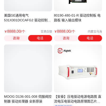
美国GE通用电气
80190-480-01-R 驱动控制板 电
531X301DCCAFG2 驱动控制板
路板 输入输出模块
工控备件
8888
.00
8888
.00
￥
/个
￥
/个
甘肃白银
内蒙古乌海
咨询
电话
咨询
电话
MOOG D136-001-008 伺服阀控
【安泰】压电驱动电源电路图 直
制器 驱动处理器 全新原装
流电压电驱动电路原理图芯片技
术