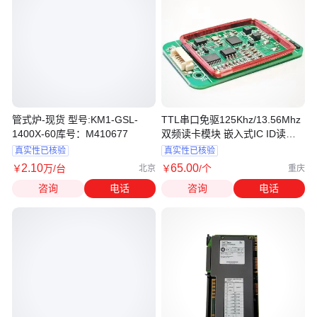
管式炉-现货 型号:KM1-GSL-
TTL串口免驱125Khz/13.56Mhz
1400X-60库号：M410677
双频读卡模块 嵌入式IC ID读卡
模块
真实性已核验
真实性已核验
2
.10
65
.00
￥
万
/台
￥
/个
北京
重庆
咨询
电话
咨询
电话