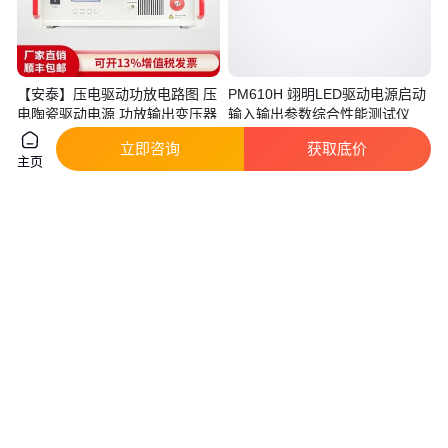
【安泰】压电驱动功放电路图 压
PM610H 翊明LED驱动电源启动
电陶瓷驱动电源 功放输出变压器
输入输出参数综合性能测试仪
真实性已核验
真实性已核验
立即咨询
获取底价
10
.00
5500
.00
主页
￥
万
/个
￥
/台
陕西西安
浙江杭州
咨询
电话
咨询
电话
美国GE通用电气
CI858 3BSE018136R1 驱动总线