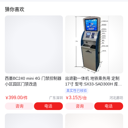
猜你喜欢
西墨BC240 mini 4G 门禁控制器
出退勤一体机 地铁乘务用 定制
小区园区门禁改造
17寸 型号:SX33-SAD300H 库
号：D307669
真实性已核验
399
.00
3
.15
￥
/件
￥
万
/台
广东深圳
河北廊坊
咨询
电话
咨询
电话