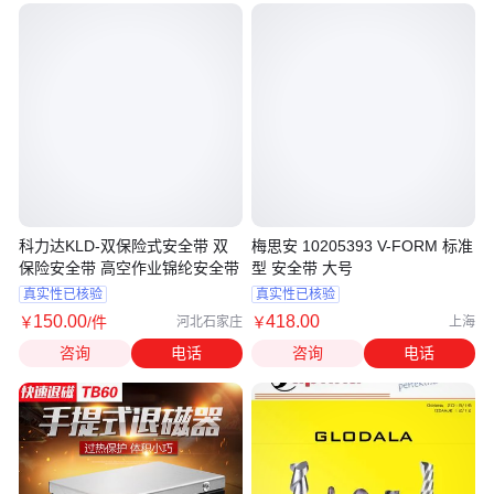
科力达KLD-双保险式安全带 双
梅思安 10205393 V-FORM 标准
保险安全带 高空作业锦纶安全带
型 安全带 大号
真实性已核验
真实性已核验
150
.00
418
.00
￥
/件
￥
河北石家庄
上海
咨询
电话
咨询
电话