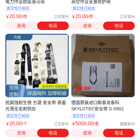
电力作业防坠落可用
高空作业全身防护用
真实性已核验
真实性已核验
20
.00
20
.00
￥
/件
￥
/件
江苏常州
江苏常州
咨询
电话
咨询
电话
抗腐蚀耐生锈 方晟 安全带 表面
德国原装进口斯泰龙泰科
光滑无毛刺供应
SKYLOTEC安全带 G-0902
真实性已核验
真实性已核验
20
.00
5000
.00
￥
/个
￥
/条
江苏常州
福建泉州
咨询
电话
咨询
电话