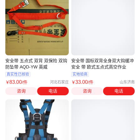
安全带 五点式 双背 双保险 双钩
安全带 国标双背全身双大钩缓冲
防坠带 AQD-YW 英威
安全 带 欧式五点式高空作业
真实性已核验
实地验商
83
.00
33
.00
￥
/件
￥
/件
河北石家庄
山东济南
咨询
电话
咨询
电话