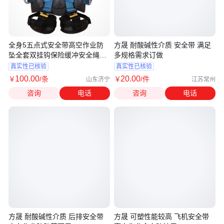
全身5五点式安全带高空作业防
方晟 耐酸碱性介质 安全带 满足
坠全套双挂钩保险缓冲安全绳新
多规格需求订做
国标
真实性已核验
真实性已核验
100
.00
20
.00
￥
/条
￥
/件
山东济宁
江苏常州
咨询
电话
咨询
电话
方晟 耐酸碱性介质 后排安全带
方晟 可塑性能较高 飞机安全带