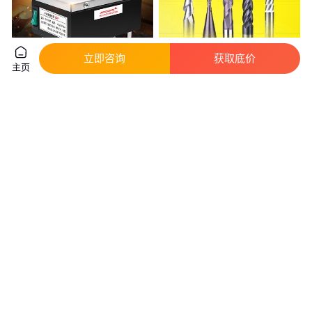
立即咨询
获取底价
主页
手提退磁器 DF-TB60手持退磁器
德企优势供应欧洲工控产品
便携式退磁器 脱磁器
SUPFINA 导带器 10235125
真实性已核验
340
.00
1000
.00
￥
/0
￥
/件
广东广州
上海
咨询
电话
咨询
电话