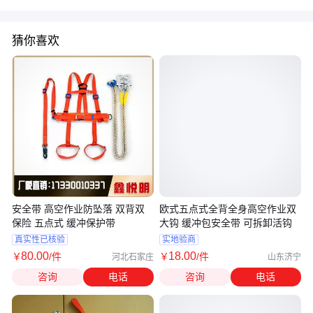
猜你喜欢
安全带 高空作业防坠落 双背双
欧式五点式全背全身高空作业双
保险 五点式 缓冲保护带
大钩 缓冲包安全带 可拆卸活钩
真实性已核验
实地验商
80
.00
18
.00
￥
/件
￥
/件
河北石家庄
山东济宁
咨询
电话
咨询
电话