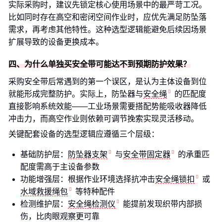
实际采购时，建议先锁定核心使用场景中的最严苛工况。
比如同时存在高空和密闭空间作业时，应优先满足防坠落
需求，再考虑其他特性。这种选型逻辑能避免后续因场景
扩展导致的设备更换成本。
四、为什么单独买安全带可能达不到预期防护效果？
采购安全带后常遇到的第一个误区，是认为主体设备到位
就能形成完整防护。实际上，防坠器与
安全绳
的匹配度
直接影响系统效能——工业场景需要搭配势能吸收器降低
冲击力，而高空作业则依赖可调节挽索实现灵活移动。
关键配套设备的选型逻辑应遵循三个层级：
基础防护层：
防坠器支架
与
安全带固定器
的承重匹
配度需高于主设备参数
功能增强层：根据作业环境选择抗冲击
安全绳锁扣
或
水域救援绳包
等特种配件
检测维护层：
安全绳检测仪
能提前发现织带内部损
伤，比肉眼观察更可靠