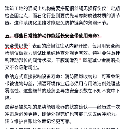
建筑工地的混凝土结构需要搭配
钢丝绳无损探伤仪
定期
检查固定点，而石化行业则要优先考虑防腐蚀材质的调节
器。这种系统化思维才能避免防护链条的薄弱环节。
五、哪些日常维护动作能延长安全带使用寿命？
安全带织带
表面的磨损往往从内部开始，每月用安全绳
检测仪做张力测试比单纯检查外观更有效。特别要注意挂
钩转动部位的润滑状况，
干膜润滑剂
既能减少金属磨损
又不会吸附粉尘。
收纳方式直接影响设备寿命：
消防阻燃收纳包
可避免织
带被锐物勾丝，潮湿环境作业后必须用专用清洁剂处理盐
雾腐蚀。这些细节的疏忽会导致安全系数在不知不觉中下
降。
最容易被忽视的是势能吸收器的状态确认——经历过一次
冲击后必须更换，即便外观完好也可能已失去缓冲能力。
建立维护台账比依赖记忆更可靠。