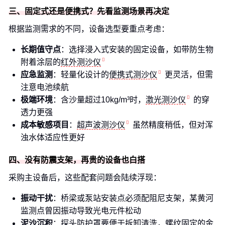
三、固定式还是便携式？先看监测场景再决定
根据监测需求的不同，设备选型要重点考虑：
长期值守点
：选择浸入式安装的固定设备，如带防生物
附着涂层的
红外测沙仪
应急监测
：轻量化设计的
便携式测沙仪
更灵活，但需
注意电池续航
极端环境
：含沙量超过10kg/m³时，
激光测沙仪
的穿
透力更强
成本敏感项目
：
超声波测沙仪
虽然精度稍低，但对浑
浊水体适应性更好
四、没有防震支架，再贵的设备也白搭
采购主设备后，这些配套问题会陆续浮现：
振动干扰
：桥梁或泵站安装点必须配阻尼支架，某黄河
监测点曾因振动导致光电元件松动
泥沙沉积
：探头防护罩要便于拆卸清洗，螺纹固定的金