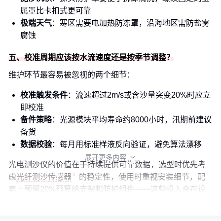
属罩比卡扣式更可靠
极端天气
：寒区需要电加热防冻罩，沿海地区需防盐雾
腐蚀
五、校准周期应该按水流速度还是按季节调整？
维护环节最容易被忽视的两个细节：
校准触发条件
：流速超过2m/s或含沙量突变20%时应立
即校准
备件策略
：光源模块平均寿命约8000小时，汛期前建议
备货
数据校验
：每月用标准样液反向验证，避免算法漂移
展开更多内容

光电测沙仪的价值在于持续提供可靠数据，选型时优先考
虑
光纤测沙传感器
的稳定性，使用时重视安装细节，配
套上预留20%预算给支架和防护组件——这些投入会在设
备全生命周期里加倍返还。