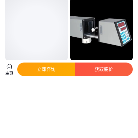
激光测径仪 日本泷川 LDM-306H
四玖CJY-25AL 高精度激光测径
立即咨询
获取底价
钢管专用耐高温2000℃
仪 数显在线激光测试厂家 测径
主页
仪定制
实地验厂
1
.11
8500
.00
￥
万
/台
￥
/台
江苏苏州
浙江绍兴
咨询
电话
咨询
电话