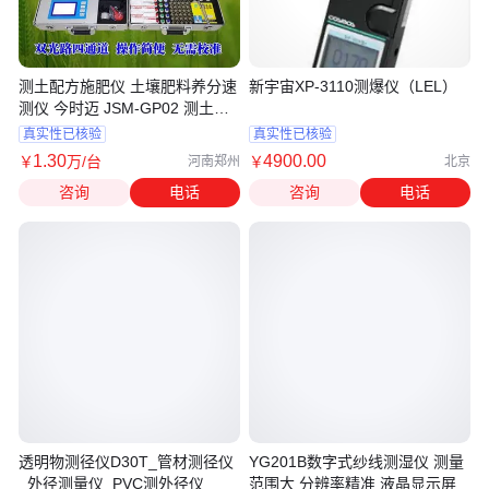
测土配方施肥仪 土壤肥料养分速
新宇宙XP-3110测爆仪（LEL）
测仪 今时迈 JSM-GP02 测土测
肥仪
真实性已核验
真实性已核验
1
.30
4900
.00
￥
万
/台
￥
河南郑州
北京
咨询
电话
咨询
电话
透明物测径仪D30T_管材测径仪
YG201B数字式纱线测湿仪 测量
_外径测量仪_PVC测外径仪
范围大 分辨率精准 液晶显示屏