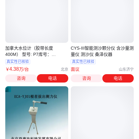
加拿大水位计（胶带长度
CYS-III智能测沙颗分仪 含沙量测
400M） 型号: P7库号：
量仪 测沙仪 桑泽仪器
M411199
真实性已核验
真实性已核验
4
.38
￥
万
/台
面议
北京
山东济宁
咨询
电话
咨询
电话