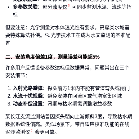
多参数关联
：部分
浊度仪
可同步监测水温、流速等指
标
但要注意：光学测量对水体透光性有要求，高藻类水域需
要特殊算法补偿。🔍 光学技术正在成为水文监测的基准配
置
二、安装角度偏差1度，测量误差可能超5%
许多用户反馈设备参数达标但数据异常，问题常出在三个
安装细节：
入射光路避障
：探头前方1米内不能有管道弯头或闸门
水流干扰规避
：避免安装在回流区或气泡富集区域
动态补偿设置
：汛期与枯水期需调整增益参数
某长江支流监测站曾因探头朝向上游倾斜3度，导致枯水期
数据系统性偏高。类似场景下，带自适应校准功能的
在线
泥沙监测仪
会更可靠。