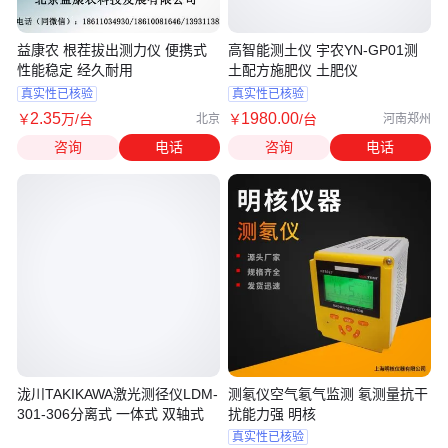
益康农 根茬拔出测力仪 便携式
高智能测土仪 宇农YN-GP01测
性能稳定 经久耐用
土配方施肥仪 土肥仪
真实性已核验
真实性已核验
2
.35
1980
.00
￥
万
/台
￥
/台
北京
河南郑州
咨询
电话
咨询
电话
泷川TAKIKAWA激光测径仪LDM-
测氡仪空气氡气监测 氡测量抗干
301-306分离式 一体式 双轴式
扰能力强 明核
真实性已核验