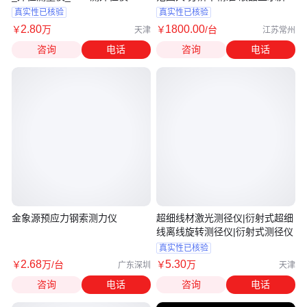
真实性已核验
真实性已核验
2
.80
1800
.00
￥
万
￥
/台
天津
江苏常州
咨询
电话
咨询
电话
金象源预应力钢索测力仪
超细线材激光测径仪|衍射式超细
线离线旋转测径仪|衍射式测径仪
真实性已核验
2
.68
5
.30
￥
万
/台
￥
万
广东深圳
天津
咨询
电话
咨询
电话