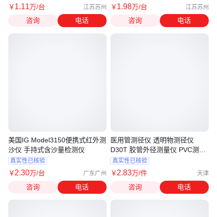
1
.11
1
.98
￥
万
/台
￥
万
/台
江苏苏州
江苏苏州
咨询
电话
咨询
电话
美国IG Model3150便携式红外测
医用管测径仪 透明物测径仪
沙仪 手持式含沙量检测仪
D30T 胶管外径测量仪 PVC测外
径仪
真实性已核验
真实性已核验
2
.30
2
.83
￥
万
/台
￥
万
/件
广东广州
天津
咨询
电话
咨询
电话