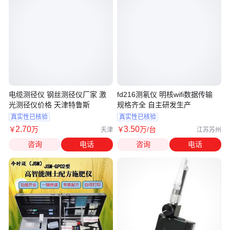
电缆测径仪 钢丝测径仪厂家 激
fd216测氡仪 明核wifi数据传输
光测径仪价格 天津特鲁斯
规格齐全 自主研发生产
真实性已核验
真实性已核验
2
.70
3
.50
￥
万
￥
万
/台
天津
江苏苏州
咨询
电话
咨询
电话