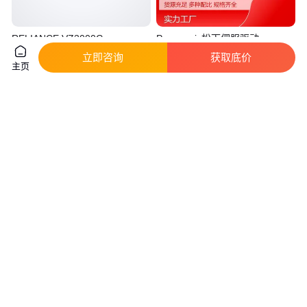
RELIANCE VZ3000G
Panasonic松下伺服驱动
UVZC3455G 停产伺服驱动控制
MHMA202A1G+MHDA203A1A
立即咨询
获取底价
器
主页
真实性已核验
真实性已核验
9800
.00
996
.00
￥
/台
￥
/只
天津
上海
咨询
电话
咨询
电话
Kollmorgen DANAHER S20660-
KOLLMORGEN CB06551 PRD-
SRS 伺服驱动控制器
B040SSIB-63伺服驱动控制器
真实性已核验
真实性已核验