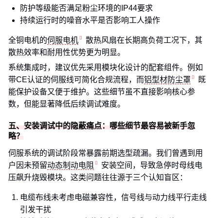
防护等级能否满足粉尘环境的IP44要求
持续运行时的噪音水平是否影响工人操作
全铜电机的
伺服电机
散热风扇在长期高负荷工况下，其
散热效率和耐用性优势更为明显。
系统集成时，建议优先采用模块化设计的配套组件。例如
带CE认证的伺服线可简化合规流程，而
铝型材防尘罩
既
能保护设备又便于维护。这些细节虽不直接影响核心参
数，但能显著降低后续调试难度。
五、安装调试中的隐蔽痛点：哪些细节最容易被新手忽
略？
伺服系统的调试阶段常暴露前期选型疏漏。我们曾遇到用
户因未预留
动态制动电阻
安装空间，导致急停时母线电
压飙升烧毁模块。这类问题往往源于三个认知盲区：
电缆布线未考虑电磁兼容性，信号线与动力线平行走线
引发干扰