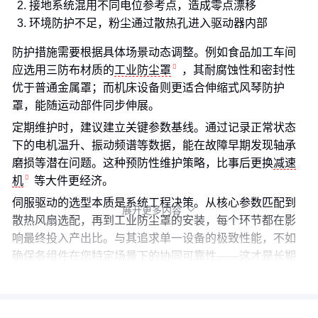
接地系统混用不同电位参考点，造成零点漂移
环境防护不足，粉尘通过散热孔进入驱动器内部
防护措施需要根据具体场景动态调整。例如食品加工车间
应选用三防布材质的
工业防尘罩
，其耐腐蚀性和密封性
优于普通金属罩；而机床设备则更适合伸缩式风琴防护
罩，能随运动部件同步伸展。
定期维护时，建议建立关键参数基线。通过记录正常状态
下的电机温升、振动频谱等数据，能在故障早期发现轴承
磨损等潜在问题。这种预防性维护策略，比事后更换
减速
机
等大件更经济。
伺服驱动的选型本质是系统工程决策。从核心参数匹配到
展开更多内容

散热风扇选配，再到工业防尘罩的安装，每个环节都在影
响最终投入产出比。与其追求单一设备的极致性能，不如
确保各组件在您特定场景下的协同可靠性——这才是长期
成本优化的关键。