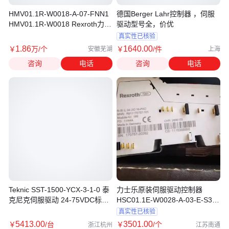
HMV01.1R-W0018-A-07-FNN1
德国Berger Lahr控制器 ，伺服
HMV01.1R-W0018 Rexroth力士
驱动型号全，价优
乐伺服驱动
真实性已核验
1
.86
1640
.00
￥
万
/个
￥
/件
安徽芜湖
上海
咨询
电话
咨询
电话
Teknic SST-1500-YCX-3-1-0 泰
力士乐原装伺服驱动控制器
克尼克伺服驱动 24-75VDC标称
HSC01.1E-W0028-A-03-E-S3-
输入
EC-EP-NN-NN-FW
真实性已核验
5413
.00
3501
.00
￥
/台
￥
/个
浙江杭州
江苏南通