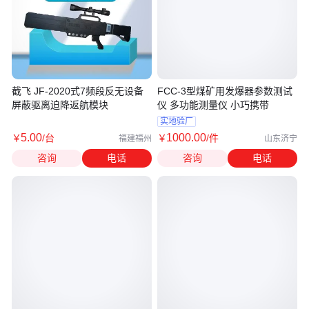
截飞 JF-2020式7频段反无设备
FCC-3型煤矿用发爆器参数测试
屏蔽驱离迫降返航模块
仪 多功能测量仪 小巧携带
实地验厂
5
.00
1000
.00
￥
/台
￥
/件
福建福州
山东济宁
咨询
电话
咨询
电话