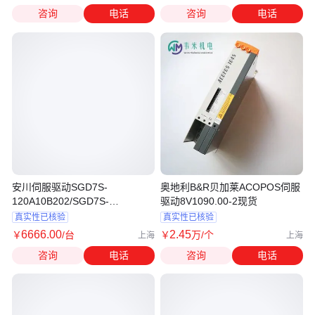
咨询
电话
咨询
电话
安川伺服驱动SGD7S-
奥地利B&R贝加莱ACOPOS伺服
120A10B202/SGD7S-
驱动8V1090.00-2现货
2R8A10A002设备调试
真实性已核验
真实性已核验
6666
.00
2
.45
￥
/台
￥
万
/个
上海
上海
咨询
电话
咨询
电话