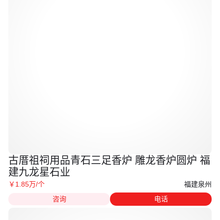
古厝祖祠用品青石三足香炉 雕龙香炉圆炉 福
建九龙星石业
福建泉州
￥
1
.85
万
/个
咨询
电话