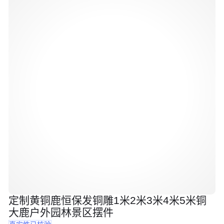
定制黄铜鹿恒保发铜雕1米2米3米4米5米铜
大鹿户外园林景区摆件