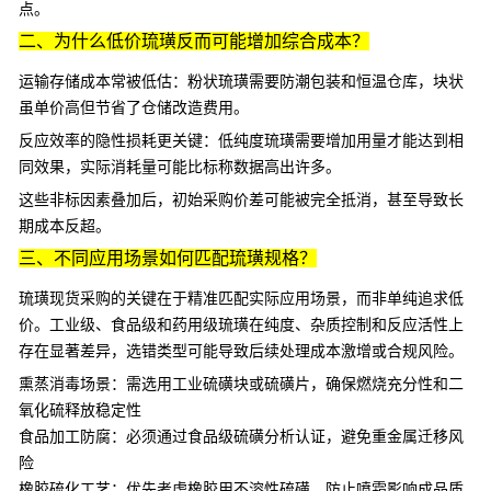
点。
二、为什么低价琉璜反而可能增加综合成本？
运输存储成本常被低估：粉状琉璜需要防潮包装和恒温仓库，块状
虽单价高但节省了仓储改造费用。
反应效率的隐性损耗更关键：低纯度琉璜需要增加用量才能达到相
同效果，实际消耗量可能比标称数据高出许多。
这些非标因素叠加后，初始采购价差可能被完全抵消，甚至导致长
期成本反超。
三、不同应用场景如何匹配琉璜规格？
琉璜现货采购的关键在于精准匹配实际应用场景，而非单纯追求低
价。工业级、食品级和药用级琉璜在纯度、杂质控制和反应活性上
存在显著差异，选错类型可能导致后续处理成本激增或合规风险。
熏蒸消毒场景：需选用
工业硫磺
块或
硫磺片
，确保燃烧充分性和
二
氧化硫
释放稳定性
食品加工防腐：必须通过食品级硫磺分析认证，避免重金属迁移风
险
橡胶硫化工艺：优先考虑
橡胶用不溶性硫磺
，防止喷霜影响成品质