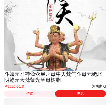
斗姆元君神像众星之母中天梵气斗母元姥北
阴乾元大梵紫光圣母树脂
河南南阳
￥
2880
.00
/尊
咨询
电话