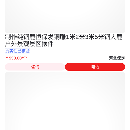
制作纯铜鹿恒保发铜雕1米2米3米5米铜大鹿
户外景观景区摆件
真实性已核验
河北保定
￥
999
.00
/个
咨询
电话