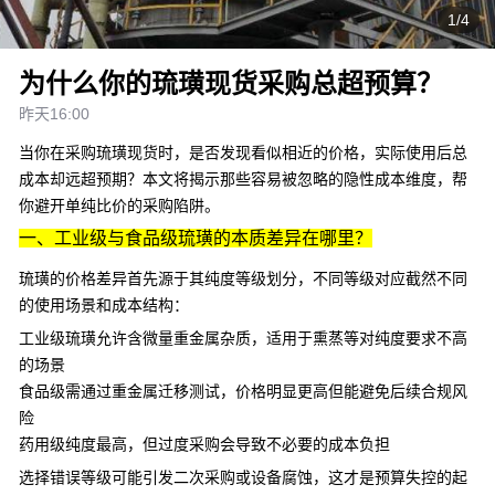
1/4
为什么你的琉璜现货采购总超预算？
昨天16:00
当你在采购琉璜现货时，是否发现看似相近的价格，实际使用后总
成本却远超预期？本文将揭示那些容易被忽略的隐性成本维度，帮
你避开单纯比价的采购陷阱。
一、工业级与食品级琉璜的本质差异在哪里？
琉璜的价格差异首先源于其纯度等级划分，不同等级对应截然不同
的使用场景和成本结构：
工业级琉璜允许含微量重金属杂质，适用于熏蒸等对纯度要求不高
的场景
食品级需通过重金属迁移测试，价格明显更高但能避免后续合规风
险
药用级纯度最高，但过度采购会导致不必要的成本负担
选择错误等级可能引发二次采购或设备腐蚀，这才是预算失控的起