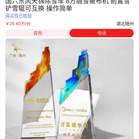
国六东风天锦除雪车 8方融雪撒布机 前置雪
铲雪辊可互换 操作简单
真实性已核验
湖北随州
￥
25
.60
万
/台
咨询
电话