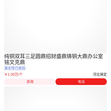
纯铜双耳三足圆鼎招财盛鼎铸铜大鼎办公室
铭文克鼎
真实性已核验
河北保定
￥
1
.00
万
/个
咨询
电话