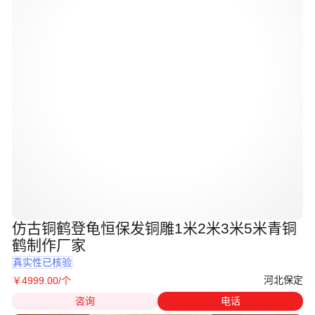
仿古铜鹤登龟恒保发铜雕1米2米3米5米青铜
鹤制作厂家
真实性已核验
河北保定
￥
4999
.00
/个
咨询
电话