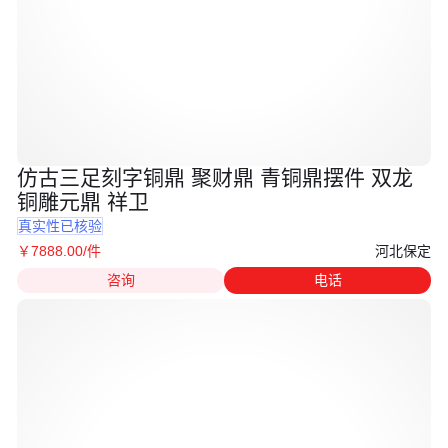
仿古三足刻字铜鼎 聚财鼎 青铜鼎摆件 双龙
铜雕元鼎 祥卫
真实性已核验
河北保定
￥
7888
.00
/件
咨询
电话