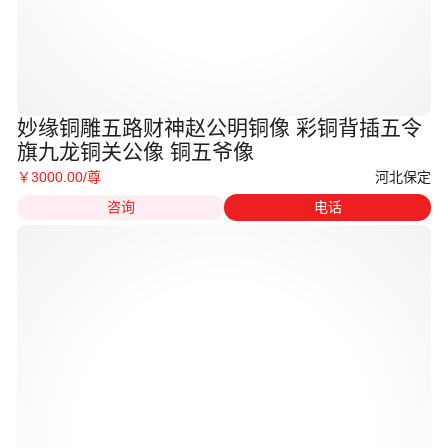
妙缘铜雕五路财神赵公明铜像 彩铜背插五令
旗九龙铜关公像 铜五爷像
河北保定
￥
3000
.00
/尊
咨询
电话