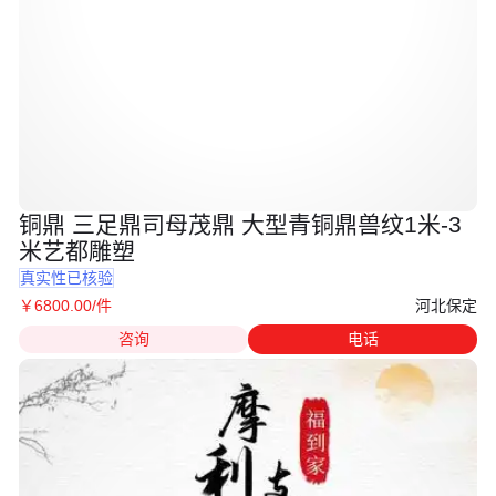
铜鼎 三足鼎司母茂鼎 大型青铜鼎兽纹1米-3
米艺都雕塑
真实性已核验
河北保定
￥
6800
.00
/件
咨询
电话