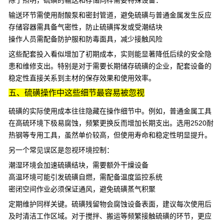
除了照明，硫磺的输送和存储同样需要特殊设备：
输送环节需使用耐酸泵和密封管道，避免硫磺与普通金属发生反应
存储容器需具备气密性，防止硫磺挥发或受潮结块
操作人员需配备防护服和防毒面具，减少接触风险
这些配套投入看似增加了初期成本，实则能显著降低后续的安全隐
患和维修支出。特别是对于需要长期储存硫磺的企业，配套设备的
稳定性直接关系到主材的保存效果和使用效率。
五、硫磺操作中这些细节最容易被忽视
硫磺的实际使用成本往往隐藏在操作细节中。例如，普通金属工具
在高硫环境下极易腐蚀，频繁更换反而增加长期支出。选用2520耐
热钢等专用工具，虽然单价较高，但使用寿命和稳定性明显提升。
另一个常见误区是忽视环境控制：
潮湿环境会加速硫磺结块，需要额外干燥设备
高温环境可能引发硫磺自燃，需配备温度监控系统
密闭空间作业必须保证通风，避免硫磺蒸气积聚
定期维护同样关键。硫磺残留物会腐蚀设备表面，建议每次使用后
及时清洁工作区域。对于搅拌、搬运等频繁接触硫磺的环节，更应