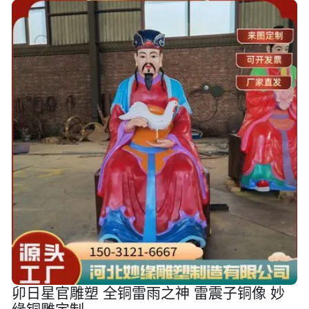
卯日星官雕塑 全铜雷雨之神 雷震子铜像 妙