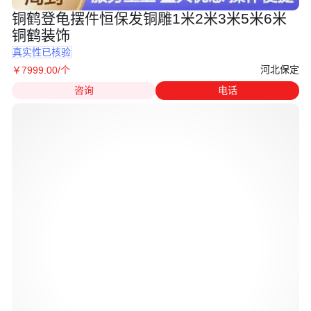
铜鹤登龟摆件恒保发铜雕1米2米3米5米6米
铜鹤装饰
真实性已核验
河北保定
￥
7999
.00
/个
咨询
电话