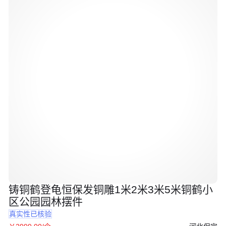
铸铜鹤登龟恒保发铜雕1米2米3米5米铜鹤小
区公园园林摆件
真实性已核验