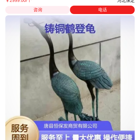
河北保定
￥
2999
.00
/个
咨询
电话