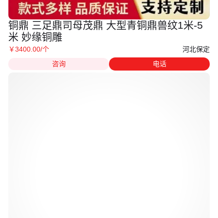
铜鼎 三足鼎司母茂鼎 大型青铜鼎兽纹1米-5
米 妙缘铜雕
河北保定
￥
3400
.00
/个
咨询
电话