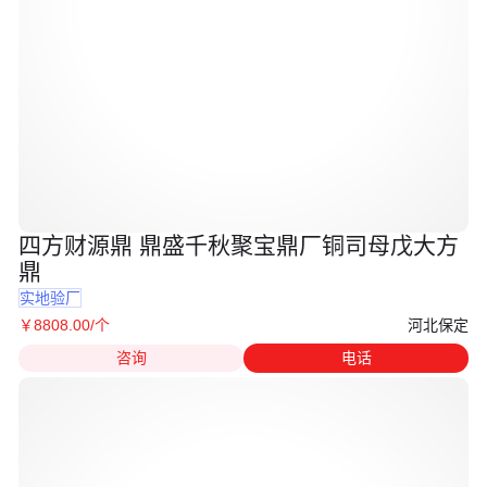
四方财源鼎 鼎盛千秋聚宝鼎厂铜司母戊大方
鼎
实地验厂
河北保定
￥
8808
.00
/个
咨询
电话