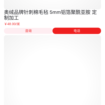
奥绒品牌针刺棉毛毡 5mm铝箔聚酰亚胺 定
制加工
￥
48
.00
/米
咨询
电话