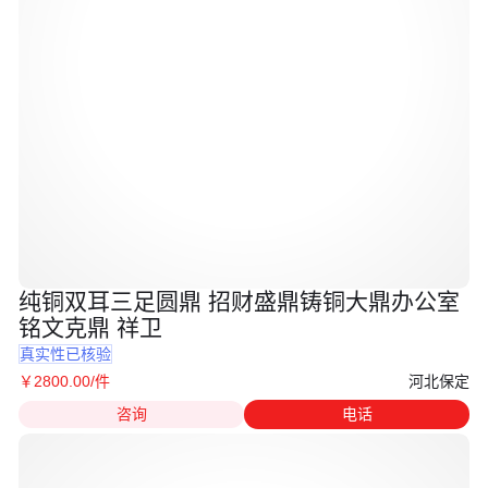
纯铜双耳三足圆鼎 招财盛鼎铸铜大鼎办公室
铭文克鼎 祥卫
真实性已核验
河北保定
￥
2800
.00
/件
咨询
电话