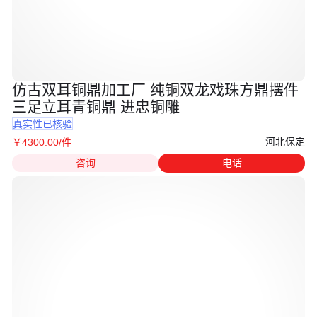
仿古双耳铜鼎加工厂 纯铜双龙戏珠方鼎摆件
三足立耳青铜鼎 进忠铜雕
真实性已核验
河北保定
￥
4300
.00
/件
咨询
电话