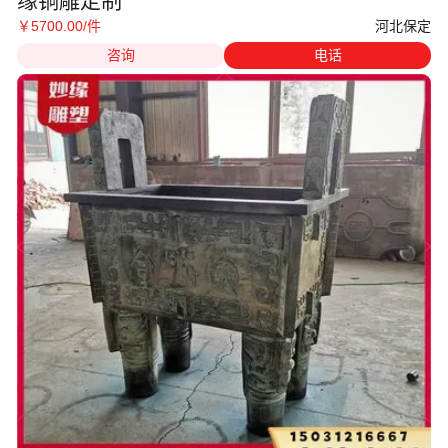
缘铜雕定制
河北保定
￥
5700
.00
/件
咨询
电话