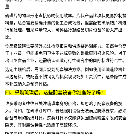
量
硫磺片的物理形态直接影响使用效率。片状产品比块状更易控制投
料量，适合需要精确计量的化工合成场景，但需配套
硫磺结片机
进
行预处理。若采购量较大，可评估冷凝结晶切片设备的投入产出
比。
食品级硫磺需要额外关注检测报告和供应链追溯能力。虽然单价高
于工业级，但能避免因卫生不达标导致的整批原料报废风险。对于
出口型食品企业，还需确认
硫磺可行性研究
中的国际标准符合性。
选定主规格后，需同步规划配套解决方案。例如使用
硫磺造粒机
处
理边角料，或配置
不锈钢切片机
实现现场加工灵活性，这些隐性成
本都应纳入总预算评估。
四、采购琉璜后，这些配套设备你准备好了吗？
许多采购者往往只关注琉璜本身的价格，却忽略了配套设备的投
入。例如，在硫磺仓库中，普通照明设备无法满足防爆要求，必须
配备专用的防爆灯具。这类灯具不仅能避免因硫磺粉尘引发的安全
隐患，其耐腐蚀特性也适应了高硫环境。