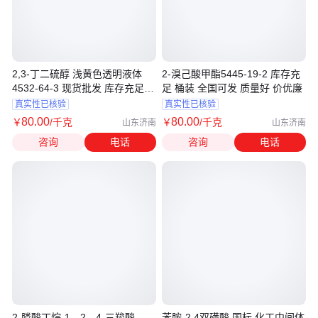
2,3-丁二硫醇 浅黄色透明液体
2-溴己酸甲酯5445-19-2 库存充
4532-64-3 现货批发 库存充足
足 桶装 全国可发 质量好 价优廉
全国可发
真实性已核验
真实性已核验
80
.00
80
.00
￥
/千克
￥
/千克
山东济南
山东济南
咨询
电话
咨询
电话
2-膦酸丁烷-1，2，4-三羧酸
苯胺-2,4双磺酸 国标 化工中间体