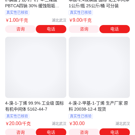
PBTCA四钠 30% 缓蚀阻垢
1公斤/瓶 25公斤/桶 可分装
37971-36-1 液体
真实性已核验
真实性已核验
1
.00
9
.00
￥
/千克
￥
/千克
湖北武汉
咨询
电话
咨询
电话
4-溴-1-丁烯 99.9% 工业级 国标
4-溴-2-甲基-1-丁烯 生产厂家 原
有机中间体 5162-44-7
料 20038-12-4 现货
真实性已核验
真实性已核验
20
.00
30
.00
￥
/千克
￥
湖北武汉
湖北武汉
咨询
电话
咨询
电话