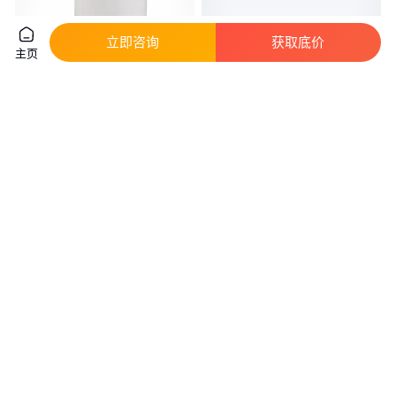
立即咨询
获取底价
主页
1.4-二溴-2.5-二氟苯 CAS:327-
2-羟基-4-甲基-5-硝基吡啶生产厂
51-5 含量98% 100g 世能
家|2-羟基-4-甲基-5-硝基吡啶
真实性已核验
500
.00
52
.00
￥
/瓶
￥
湖北武汉
江苏苏州
咨询
电话
咨询
电话