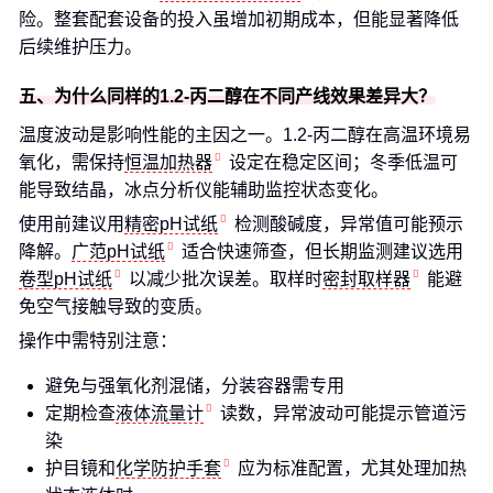
险。整套配套设备的投入虽增加初期成本，但能显著降低
后续维护压力。
五、为什么同样的1.2-丙二醇在不同产线效果差异大？
温度波动是影响性能的主因之一。1.2-丙二醇在高温环境易
氧化，需保持
恒温加热器
设定在稳定区间；冬季低温可
能导致结晶，冰点分析仪能辅助监控状态变化。
使用前建议用
精密pH试纸
检测酸碱度，异常值可能预示
降解。
广范pH试纸
适合快速筛查，但长期监测建议选用
卷型pH试纸
以减少批次误差。取样时
密封取样器
能避
免空气接触导致的变质。
操作中需特别注意：
避免与强氧化剂混储，分装容器需专用
定期检查
液体流量计
读数，异常波动可能提示管道污
染
护目镜和
化学防护手套
应为标准配置，尤其处理加热