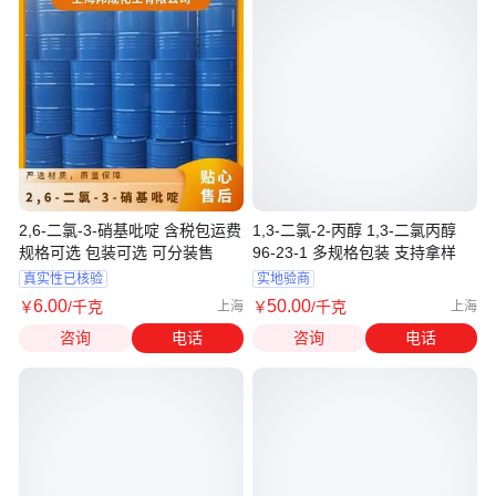
2,6-二氯-3-硝基吡啶 含税包运费
1,3-二氯-2-丙醇 1,3-二氯丙醇
规格可选 包装可选 可分装售
96-23-1 多规格包装 支持拿样
真实性已核验
实地验商
6
.00
50
.00
￥
/千克
￥
/千克
上海
上海
咨询
电话
咨询
电话