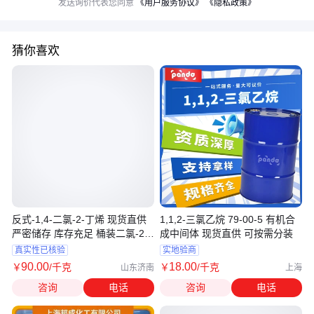
发送询价代表您同意
《用户服务协议》
《隐私政策》
猜你喜欢
反式-1,4-二氯-2-丁烯 现货直供
1,1,2-三氯乙烷 79-00-5 有机合
严密储存 库存充足 桶装二氯-2-
成中间体 现货直供 可按需分装
丁烷
真实性已核验
实地验商
90
.00
18
.00
￥
/千克
￥
/千克
山东济南
上海
咨询
电话
咨询
电话