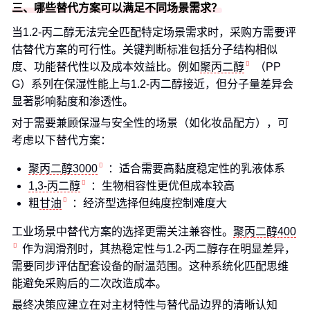
三、哪些替代方案可以满足不同场景需求？
当1.2-丙二醇无法完全匹配特定场景需求时，采购方需要评
估替代方案的可行性。关键判断标准包括分子结构相似
度、功能替代性以及成本效益比。例如
聚丙二醇
（PP
G）系列在保湿性能上与1.2-丙二醇接近，但分子量差异会
显著影响黏度和渗透性。
对于需要兼顾保湿与安全性的场景（如化妆品配方），可
考虑以下替代方案：
聚丙二醇3000
：适合需要高黏度稳定性的乳液体系
1,3-丙二醇
：生物相容性更优但成本较高
粗
甘油
：经济型选择但纯度控制难度大
工业场景中替代方案的选择更需关注兼容性。
聚丙二醇400
作为润滑剂时，其热稳定性与1.2-丙二醇存在明显差异，
需要同步评估配套设备的耐温范围。这种系统化匹配思维
能避免采购后的二次改造成本。
最终决策应建立在对主材特性与替代品边界的清晰认知