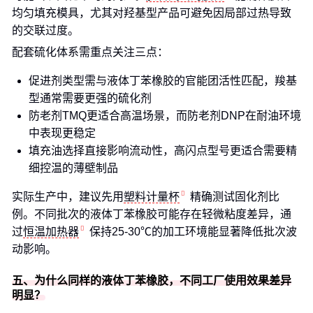
均匀填充模具，尤其对羟基型产品可避免因局部过热导致
的交联过度。
配套硫化体系需重点关注三点：
促进剂类型需与液体丁苯橡胶的官能团活性匹配，羧基
型通常需要更强的硫化剂
防老剂TMQ更适合高温场景，而防老剂DNP在耐油环境
中表现更稳定
填充油选择直接影响流动性，高闪点型号更适合需要精
细控温的薄壁制品
实际生产中，建议先用
塑料计量杯
精确测试固化剂比
例。不同批次的液体丁苯橡胶可能存在轻微粘度差异，通
过
恒温加热器
保持25-30℃的加工环境能显著降低批次波
动影响。
五、为什么同样的液体丁苯橡胶，不同工厂使用效果差异
明显？