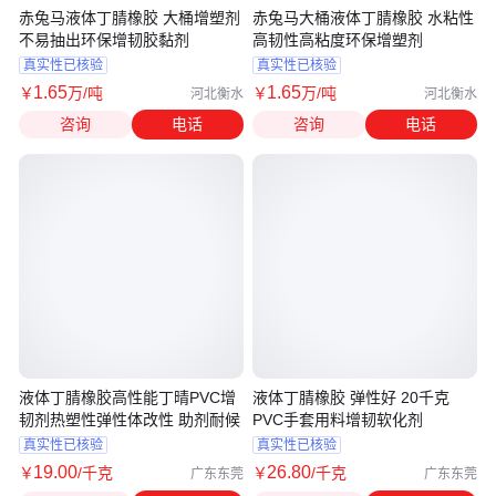
赤兔马液体丁腈橡胶 大桶增塑剂
赤兔马大桶液体丁腈橡胶 水粘性
不易抽出环保增韧胶黏剂
高韧性高粘度环保增塑剂
真实性已核验
真实性已核验
1
.65
1
.65
￥
万
/吨
￥
万
/吨
河北衡水
河北衡水
咨询
电话
咨询
电话
液体丁腈橡胶高性能丁晴PVC增
液体丁腈橡胶 弹性好 20千克
韧剂热塑性弹性体改性 助剂耐候
PVC手套用料增韧软化剂
真实性已核验
真实性已核验
19
.00
26
.80
￥
/千克
￥
/千克
广东东莞
广东东莞