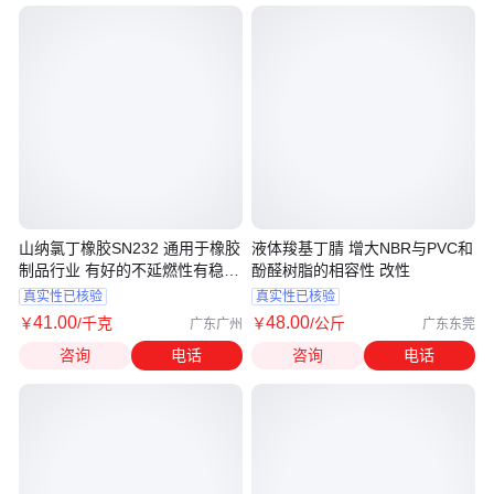
山纳氯丁橡胶SN232 通用于橡胶
液体羧基丁腈 增大NBR与PVC和
制品行业 有好的不延燃性有稳定
酚醛树脂的相容性 改性
性
真实性已核验
真实性已核验
41
.00
48
.00
￥
/千克
￥
/公斤
广东广州
广东东莞
咨询
电话
咨询
电话