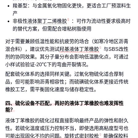
羧基型：与金属氧化物固化更快，更适合工厂预混料生
产
非极性
液体聚丁二烯橡胶
：可作为流动性要求极高时
的替代方案，但需配合增粘树脂使用
对于需要兼顾低温性能和抗疲劳的场合（如寒冷地区沥青
混合料），建议优先测试
羟基液体丁苯橡胶
与SBS改性
剂的协同效果。其分子量分布会影响低温脆化点，可通过
小样试验验证-20℃下的弯曲开裂情况。
配套硫化体系的选择同样关键。过氧化物硫化适合厚制
品，但可能影响沥青相容性；而硫磺硫化体系更接近传统
橡胶工艺，需平衡固化速度与储存稳定性。
四、硫化设备不匹配，再好的液体丁苯橡胶也难发挥性
能？
液体丁苯橡胶的硫化过程直接影响最终产品的弹性和耐久
性。若硫化温度或压力控制不当，即使选用高粘度型号也
可能出现固化不均的问题。
旋转式密封胶枪
能确保胶料