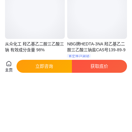
从众化工 羟乙基乙二胺三乙酸三
NBG牌HEDTA-3NA 羟乙基乙二
钠 有效成分含量 98%
胺三乙酸三钠盐CAS号139-89-9
真实性已核验
1
.40
12
.00
￥
万
/吨
￥
/千克
江苏苏州
立即咨询
获取底价
主页
咨询
电话
咨询
电话