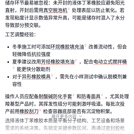
储存环节最易被忽视：未开封的液体丁苯橡胶应避免阳光
直射，开封后需用
真空脱泡机
处理表层以防止氧化。若
发现粘度计显示数值异常升高，可能是储存时混入了水分
导致部分预交联。
工艺调整经验：
冬季施工时可添加
环烷橡胶填充油
改善流动性，但会
轻微降低抗拉强度
夏季建议改用
芳烃橡胶填充油
，配合
电动立式搅拌桶
能更快分散助剂
对于
异形橡胶模具
，需先在小样测试中确认脱模剂兼
容性
操作人员应配备
耐酸碱防化手套
和
防毒面具
，尤其处理
羧基型产品时，其挥发性组分可能刺激呼吸道。每批次投
产前用
橡胶刮刀
检查容器底部是否有沉淀物积聚。
展开更多内容

选择液体丁苯橡胶本质是平衡分子结构、工艺设备和场景
需求的系统决策。先锁定关键参数区间，再通过
密封胶枪