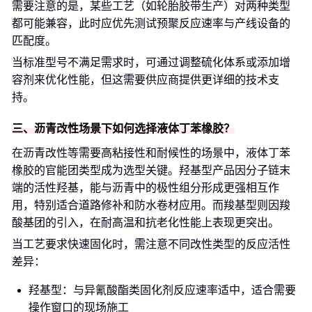
需要注意的是，某些工艺（如轮胎胶带生产）对两种类型
都可能兼容，此时应优先测试预聚反应速率与产线设备的
匹配度。
当标准型号不满足需求时，可通过调整硫化体系或添加增
容剂来优化性能，但这需要供应商提供更详细的技术支
持。
三、沥青改性场景下如何选择液体丁苯橡胶？
在沥青改性等需要高粘接性和耐候性的场景中，液体丁苯
橡胶的官能团类型成为选型关键。羟基型产品因分子链末
端的活性羟基，能与沥青中的极性组分形成更强相互作
用，特别适合道路修补和防水卷材应用。而羧基型则因羧
酸基团的引入，在耐高温和抗老化性能上表现更突出。
当工艺要求快速固化时，需注意不同改性类型的反应活性
差异：
羟基型：与异氰酸酯类固化剂反应速率适中，适合需要
操作窗口的现场施工