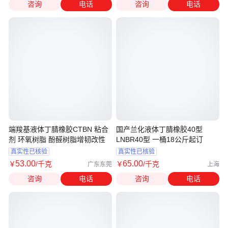
咨询
电话
咨询
电话
端羧基液体丁腈橡胶CTBN 粘合
国产兰化液体丁腈橡胶40型
剂 环氧树脂 酚醛树脂增韧改性
LNBR40型 一桶18公斤起订
真实性已核验
真实性已核验
53
.00
65
.00
￥
/千克
￥
/千克
广东东莞
上海
咨询
电话
咨询
电话