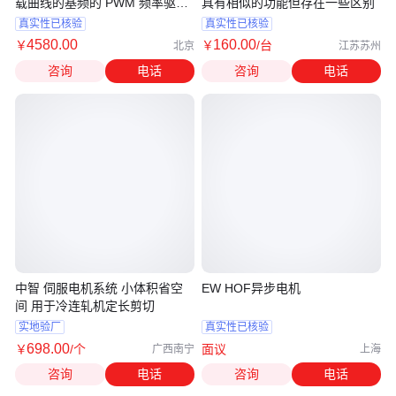
载曲线的基频的 PWM 频率驱动
具有相似的功能但存在一些区别
器
真实性已核验
真实性已核验
4580
.00
160
.00
￥
￥
/台
北京
江苏苏州
咨询
电话
咨询
电话
中智 伺服电机系统 小体积省空
EW HOF异步电机
间 用于冷连轧机定长剪切
实地验厂
真实性已核验
698
.00
￥
/个
面议
广西南宁
上海
咨询
电话
咨询
电话