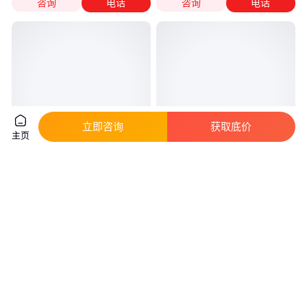
咨询
电话
咨询
电话
立即咨询
获取底价
主页
泰工 三相异步电动机 YEJ90L-
Minimotor PC蜗轮蜗杆减速电机
1.5KW 6P制动三相异步电机
应用于包装、装瓶、分页、堆垛
应用
真实性已核验
真实性已核验
440
.00
￥
/台
面议
辽宁朝阳
北京
咨询
电话
咨询
电话