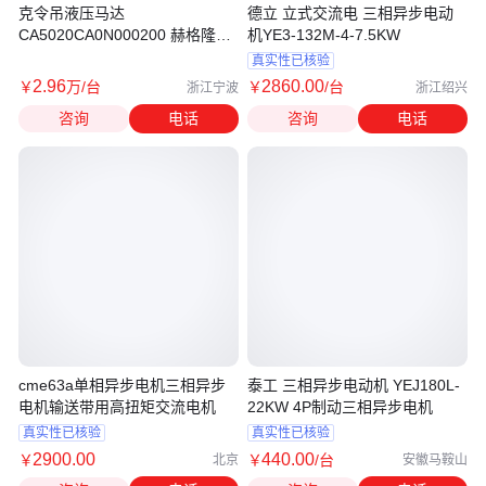
克令吊液压马达
德立 立式交流电 三相异步电动
CA5020CA0N000200 赫格隆
机YE3-132M-4-7.5KW
CA5020液压马达 卷板机液压马
真实性已核验
达
2
.96
2860
.00
￥
万
/台
￥
/台
浙江宁波
浙江绍兴
咨询
电话
咨询
电话
cme63a单相异步电机三相异步
泰工 三相异步电动机 YEJ180L-
电机输送带用高扭矩交流电机
22KW 4P制动三相异步电机
真实性已核验
真实性已核验
2900
.00
440
.00
￥
￥
/台
北京
安徽马鞍山