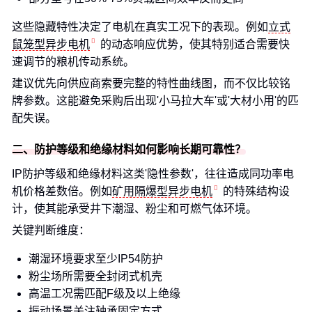
这些隐藏特性决定了电机在真实工况下的表现。例如
立式
鼠笼型异步电机
的动态响应优势，使其特别适合需要快
速调节的粮机传动系统。
建议优先向供应商索要完整的特性曲线图，而不仅比较铭
牌参数。这能避免采购后出现'小马拉大车'或'大材小用'的匹
配失误。
二、防护等级和绝缘材料如何影响长期可靠性？
IP防护等级和绝缘材料这类'隐性参数'，往往造成同功率电
机价格差数倍。例如
矿用隔爆型异步电机
的特殊结构设
计，使其能承受井下潮湿、粉尘和可燃气体环境。
关键判断维度：
潮湿环境要求至少IP54防护
粉尘场所需要全封闭式机壳
高温工况需匹配F级及以上绝缘
振动场景关注轴承固定方式