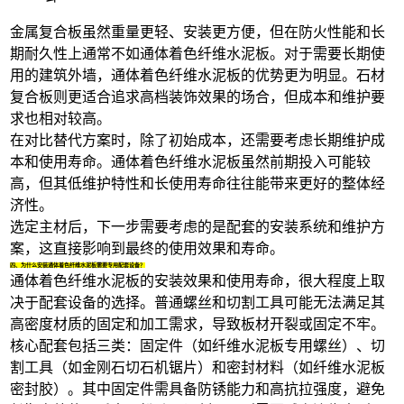
金属复合板虽然重量更轻、安装更方便，但在防火性能和长
期耐久性上通常不如通体着色纤维水泥板。对于需要长期使
用的建筑外墙，通体着色纤维水泥板的优势更为明显。
石材
复合板
则更适合追求高档装饰效果的场合，但成本和维护要
求也相对较高。
在对比替代方案时，除了初始成本，还需要考虑长期维护成
本和使用寿命。通体着色纤维水泥板虽然前期投入可能较
高，但其低维护特性和长使用寿命往往能带来更好的整体经
济性。
选定主材后，下一步需要考虑的是配套的安装系统和维护方
案，这直接影响到最终的使用效果和寿命。
四、为什么安装通体着色纤维水泥板需要专用配套设备？
通体着色纤维水泥板的安装效果和使用寿命，很大程度上取
决于配套设备的选择。普通螺丝和切割工具可能无法满足其
高密度材质的固定和加工需求，导致板材开裂或固定不牢。
核心配套包括三类：固定件（如纤维水泥板专用螺丝）、切
割工具（如
金刚石切石机锯片
）和密封材料（如
纤维水泥板
密封胶
）。其中固定件需具备防锈能力和高抗拉强度，避免