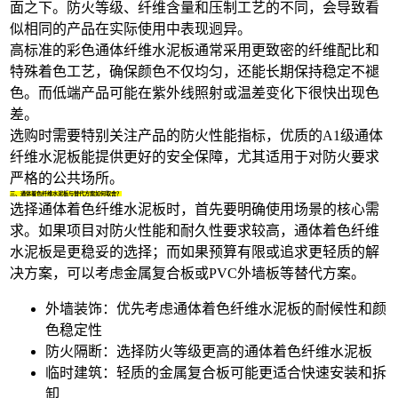
面之下。防火等级、纤维含量和压制工艺的不同，会导致看
似相同的产品在实际使用中表现迥异。
高标准的
彩色通体纤维水泥板
通常采用更致密的纤维配比和
特殊着色工艺，确保颜色不仅均匀，还能长期保持稳定不褪
色。而低端产品可能在紫外线照射或温差变化下很快出现色
差。
选购时需要特别关注产品的防火性能指标，优质的
A1级通体
纤维水泥板
能提供更好的安全保障，尤其适用于对防火要求
严格的公共场所。
三、通体着色纤维水泥板与替代方案如何取舍？
选择通体着色纤维水泥板时，首先要明确使用场景的核心需
求。如果项目对防火性能和耐久性要求较高，通体着色纤维
水泥板是更稳妥的选择；而如果预算有限或追求更轻质的解
决方案，可以考虑
金属复合板
或
PVC外墙板
等替代方案。
外墙装饰：优先考虑通体着色纤维水泥板的耐候性和颜
色稳定性
防火隔断：选择防火等级更高的通体着色纤维水泥板
临时建筑：轻质的金属复合板可能更适合快速安装和拆
卸