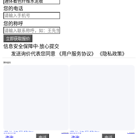
您的电话
您的称呼
立即获取报价
信息安全保障中·放心提交
发送询价代表您同意
《用户服务协议》
《隐私政策》
猜你喜欢
真实性已核验
真实性已核验
纤维水泥穿孔板 工业厂房 预制板6cm 常明 安装方便
清水混泥土板饰面板拉槽雕刻纤维水泥压力板
江西吉安
广东汕头
￥
19
.90
/平方米
￥
20
.00
/平方米
咨询
电话
咨询
电话