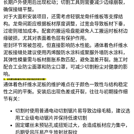
长期户外使用后出现松动；切割工具则需要减少边缘崩裂，
确保接缝平整。
对于大面积安装项目，还需考虑
轻钢龙骨纤维板
等支撑结
构。龙骨间距应根据板材厚度调整，过宽会导致板材下垂，
过密则增加成本。配套的
搬运吸盘
能避免人工搬运时板材边
缘破损，尤其对表面着色层有保护作用。
密封环节常被忽视，但直接影响防水性能。通体着色纤维水
泥板接缝处建议使用
丙烯酸防水涂料
或
聚脲外墙防水涂料
，
其弹性模量需与板材膨胀系数匹配，避免温差开裂。施工时
配合
工业防尘面罩
和
防尘口罩
，可减少切割粉尘对健康的影
响。
五、如何避免通体着色纤维水泥板安装后的常见问题？
通体着色纤维水泥板的维护难点在于颜色一致性与结构稳定
性之间的平衡。安装后出现色差或开裂，往往与初期操作细
节有关：
切割时使用普通
电动切割锯片
易导致边缘毛糙，建议选
用
工业级电动锯片
并保持低速切割
固定螺丝未预钻孔或扭矩过大，会造成板材应力集中，
后期受风压易产生放射状裂纹