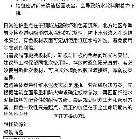
接缝密封前未清洁板面灰尘，会导致防水涂料附着力下
降
日常维护重点在于预防冻融破坏和色素沉积。北方地区冬季
前应检查
透明隐形防水涂料
的完整性，防止水分渗入孔隙结
冰膨胀。有色板材表面可定期使用低压水枪冲洗，避免使用
金属刷具刮擦。
当需要局部更换板材时，新板与旧板的色差问题尤为突出。
建议施工时保留同批次备用料，存放时避免阳光直射。若必
须使用新批次板材，可通过
外墙耐候胶
过渡接缝，减弱视觉
差异。
选购通体着色纤维水泥板实质是选择一套系统解决方案。先
根据建筑立面承重和防火需求确定板材参数，再匹配
纤维水
泥板螺丝
等配套件的耐候等级，最后规划切割工艺和密封方
案。颜色一致性只是起点，真正的价值在于全生命周期内的
性能稳定性。

展开更多内容
想找货源？
采购商品