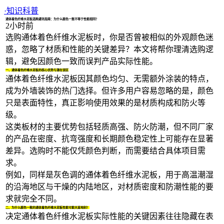
1/3
·
知识科普
通体着色纤维水泥板选购避坑指南：为什么颜色一致不等于性能相同？
2小时前
选购
通体着色纤维水泥板
时，你是否曾被相似的外观颜色迷
惑，忽略了材质和性能的关键差异？本文将帮你理清选购逻
辑，避免因颜色一致而误判产品实际性能。
一、通体着色纤维水泥板的核心优势与潜在误区
通体着色纤维水泥板因其颜色均匀、无需额外涂装的特点，
成为外墙装饰的热门选择。但许多用户容易忽略的是，颜色
只是表面特性，真正影响使用效果的是材质构成和防火等
级。
这类板材的主要优势包括轻质高强、防火防潮，但不同厂家
的产品在密度、抗弯强度和长期颜色稳定性上可能存在显著
差异。选购时不能仅凭颜色判断，而需要结合具体项目需
求。
例如，同样是灰色调的通体着色纤维水泥板，用于高温潮湿
的沿海地区与干燥的内陆地区，对材质密度和防潮性能的要
求就完全不同。
二、为什么颜色一致的通体着色纤维水泥板性能可能天差地别？
决定通体着色纤维水泥板实际性能的关键因素往往隐藏在表