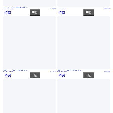
真实性已核验
硅酸钙板 纤维水泥板 通体板 A级防火水泥压力板
埃佳 中密度纤维水泥板 12mm厚水泥增强纤维板
广东梅州
四川成都
￥
19
.90
/平方米
￥
20
.00
/平方米
咨询
电话
咨询
电话
真实性已核验
真实性已核验
轻质楼层板 纤维水泥穿孔吸声板 特种建材 常明
绿筑 12mm纤维水泥板 防潮防水 高密度水泥压力板
江西新余
湖北武汉
￥
19
.90
/平方米
￥
30
.00
/平方米
咨询
电话
咨询
电话