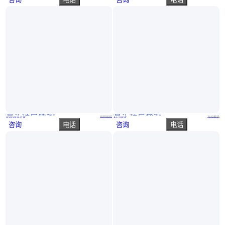
真实性已核验
真实性已核验
A级防火水泥纤维板 外墙系统保温隔热通体水泥板 纤维增强硅酸盐板
水泥纤维增强压力板 防水耐高温节能墙体材料 18mm纤维水泥板
贵州贵阳
河北衡水
￥
99
.99
/平方米
￥
27
.00
/张
咨询
电话
咨询
电话