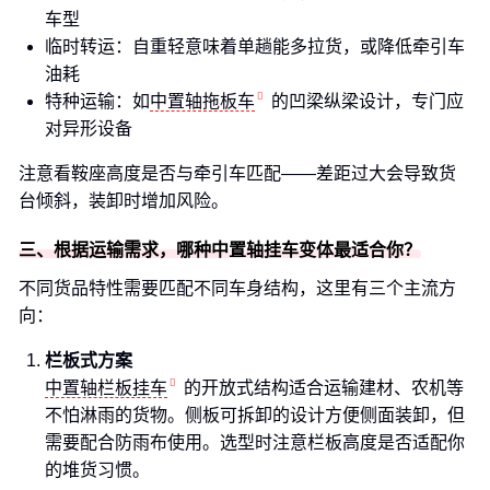
车型
临时转运：自重轻意味着单趟能多拉货，或降低牵引车
油耗
特种运输：如
中置轴拖板车
的凹梁纵梁设计，专门应
对异形设备
注意看鞍座高度是否与牵引车匹配——差距过大会导致货
台倾斜，装卸时增加风险。
三、根据运输需求，哪种中置轴挂车变体最适合你？
不同货品特性需要匹配不同车身结构，这里有三个主流方
向：
栏板式方案
中置轴栏板挂车
的开放式结构适合运输建材、农机等
不怕淋雨的货物。侧板可拆卸的设计方便侧面装卸，但
需要配合防雨布使用。选型时注意栏板高度是否适配你
的堆货习惯。