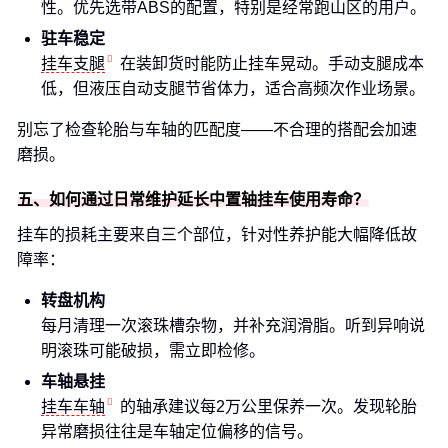
性。优先选带ABS的配置，特别是经常跑山区的用户。
驻车稳定
挂车支腿
在装卸货时能防止挂车晃动。手动支腿成本
低，但液压自动支腿节省体力，适合高频次作业场景。
别忘了检查轮胎与车轴的匹配度——不合理的搭配会加速
磨损。
五、如何通过日常维护延长中置轴挂车使用寿命？
挂车的损耗主要来自三个部位，针对性养护能大幅降低故
障率：
转盘机构
每月清理一次滚珠槽杂物，并补充润滑脂。听到异响说
明滚珠可能破损，需立即检修。
车轴悬挂
挂车车轴
的轴承建议每2万公里保养一次。发现轮胎
异常磨损往往是车轴定位偏移的信号。