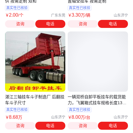
供 按需定制 双和
置轴全挂车 按需定制
真实性已核验
真实性已核验
2
.00
3
.30
￥
/个
￥
万
/辆
广东东莞
山东济宁
咨询
电话
咨询
电话
湛江三轴挂车斗子制造厂 后翻挂
一辆双桥自卸平板挂车的载货能
车斗子尺寸
力，飞翼箱式挂车规格长度13米
13.5米
真实性已核验
真实性已核验
8
.68
8
.00
￥
万
￥
万
/台
山东济宁
山东济宁
咨询
电话
咨询
电话