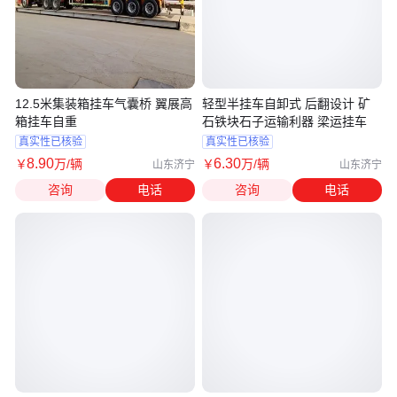
12.5米集装箱挂车气囊桥 翼展高
轻型半挂车自卸式 后翻设计 矿
箱挂车自重
石铁块石子运输利器 梁运挂车
真实性已核验
真实性已核验
8
.90
6
.30
￥
万
/辆
￥
万
/辆
山东济宁
山东济宁
咨询
电话
咨询
电话