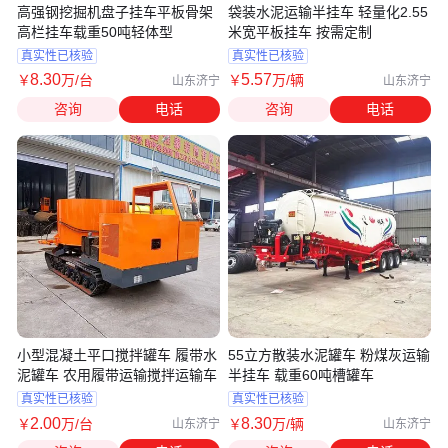
高强钢挖掘机盘子挂车平板骨架
袋装水泥运输半挂车 轻量化2.55
高栏挂车载重50吨轻体型
米宽平板挂车 按需定制
真实性已核验
真实性已核验
8
.30
5
.57
￥
万
/台
￥
万
/辆
山东济宁
山东济宁
咨询
电话
咨询
电话
小型混凝土平口搅拌罐车 履带水
55立方散装水泥罐车 粉煤灰运输
泥罐车 农用履带运输搅拌运输车
半挂车 载重60吨槽罐车
真实性已核验
真实性已核验
2
.00
8
.30
￥
万
/台
￥
万
/辆
山东济宁
山东济宁