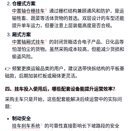
仓栅式方案
中置轴仓栅挂车
通过栅栏结构兼顾通风和防护，是运
输牲畜、蔬菜等活体货物的首选。双层设计的车型还能
提升单车运力，但要注意上层装载高度是否合规。
厢式方案
中置轴厢式挂车
的封闭货箱适合电子产品、日化品等
怕湿怕尘的货物。虽然采购成本较高，但能减少货损和
偷盗风险。
👉 频繁更换运输品类的用户，建议选带快拆结构的平板基
础款，后期加装栏板或厢体更灵活。
四、挂车投入使用后，哪些配套设备能提升运营效率？
采购主车只是开始，这些配套能解决后续运营中的实际问
题：
制动安全
挂车刹车系统
的可靠性直接影响长下坡路段的安全