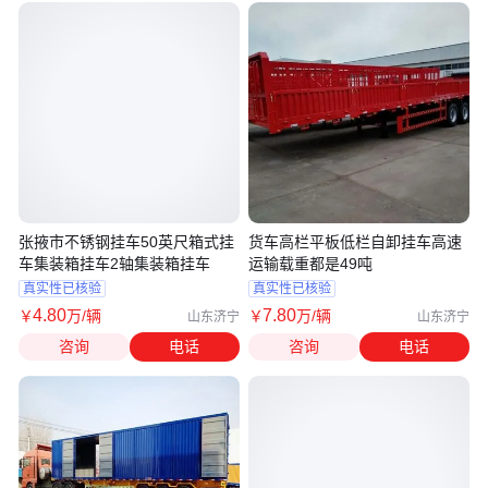
张掖市不锈钢挂车50英尺箱式挂
货车高栏平板低栏自卸挂车高速
车集装箱挂车2轴集装箱挂车
运输载重都是49吨
真实性已核验
真实性已核验
4
.80
7
.80
￥
万
/辆
￥
万
/辆
山东济宁
山东济宁
咨询
电话
咨询
电话