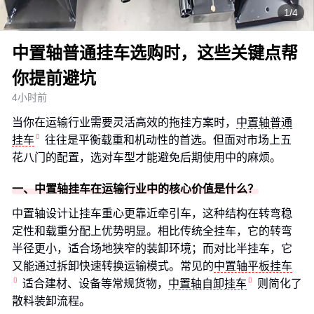
1/4
中置轴普通挂车选购时，这些关键点帮
你提前避坑
4小时前
当你在运输行业需要灵活高效的拖挂方案时，
中置轴普通
挂车
往往是平衡载重和机动性的首选。但面对市场上五
花八门的配置，选对车型才能避免后期使用中的麻烦。
一、中置轴挂车在运输行业中的核心价值是什么？
中置轴设计让挂车重心更靠近牵引车，这种结构在转弯稳
定性和载重分配上优势明显。相比传统全挂车，它的转弯
半径更小，适合场地狭窄的装卸环境；而对比半挂车，它
又能通过拆卸快速转换运输模式。常见的
中置轴平板挂车
适合建材、设备等常规货物，
中置轴自卸挂车
则简化了
散料装卸流程。