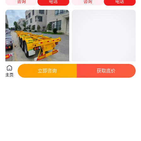
咨询
电话
咨询
电话
立即咨询
获取底价
主页
15.5米集装箱半挂车 轻量化箱式
厂家生产10米45英尺骨架挂车气
骨架挂车 可定制两桥 三桥
囊桥骨架半挂车
实地验厂
真实性已核验
10
.40
5
.50
￥
万
/辆
￥
万
/辆
山东济宁
山东济宁
咨询
电话
咨询
电话