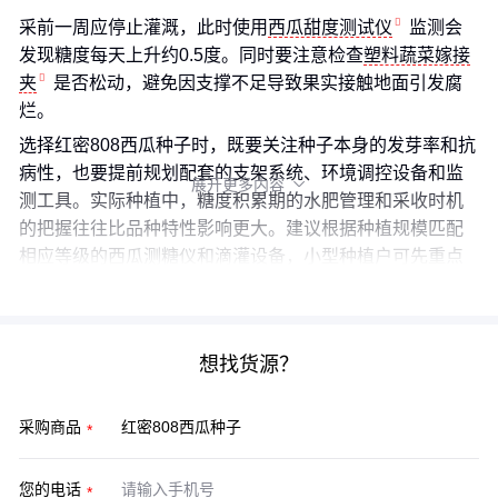
采前一周应停止灌溉，此时使用
西瓜甜度测试仪
监测会
发现糖度每天上升约0.5度。同时要注意检查
塑料蔬菜嫁接
夹
是否松动，避免因支撑不足导致果实接触地面引发腐
烂。
选择红密808西瓜种子时，既要关注种子本身的发芽率和抗
病性，也要提前规划配套的支架系统、环境调控设备和监
展开更多内容

测工具。实际种植中，糖度积累期的水肥管理和采收时机
的把握往往比品种特性影响更大。建议根据种植规模匹配
相应等级的西瓜测糖仪和滴灌设备，小型种植户可先重点
配置玻璃纤维支架和基础遮阳网。
想找货源？
采购商品
您的电话