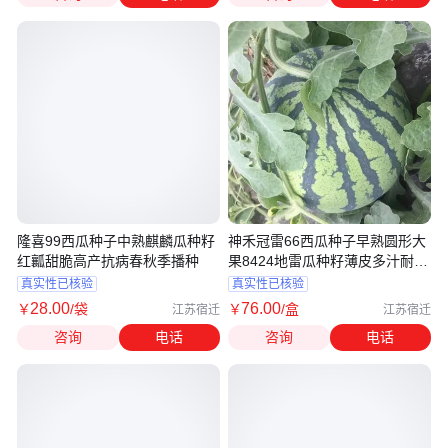
隆喜99西瓜种子中熟麒麟瓜种籽
神禾冠雷66西瓜种子早熟圆形大
红瓤甜脆高产抗病春秋季播种
果8424地雷瓜种籽薄皮多汁耐裂
高产
真实性已核验
真实性已核验
28
.00
76
.00
￥
/袋
￥
/盒
江苏宿迁
江苏宿迁
咨询
电话
咨询
电话