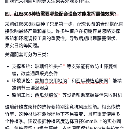
而观光采摘园可能更关注果实外观多样性。
四、红密808种植需要哪些配套设备才能发挥最佳效果？
采购红密808西瓜种子只是第一步，配套设备的合理搭配直
接影响最终产量和品质。许多种植户在初期容易忽略支撑
系统和环境调控工具的重要性，导致后期出现藤蔓倒伏、
果实日灼等问题。
关键配套可分为三类：
支撑系统：
玻璃纤维拱杆
等支架能有效防止藤蔓纠
缠，改善通风采光条件
环境调控：
黑加白农用地膜
和
西瓜种植遮阳网
能精
准调节土壤温湿度
监测工具：
西瓜测糖仪
等设备帮助掌握最佳采收时机
玻璃纤维支架杆的选择要特别注意抗风压性能。相比传统
竹竿，这种材质在潮湿环境下不易霉变，且可重复使用多
个种植季。建议根据种植密度选择直径6mm以上的实心圆
杆，每株保留2-3根主蔓时，支架间距保持80cm左右较为合