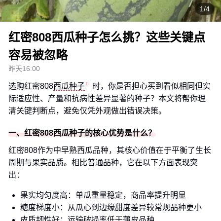
1/4
红密808西瓜种子怎么挑？这些关键点
容易被忽略
昨天16:00
选购红密808
西瓜种子
时，你是否担心买到看似相同但实
际适应性、产量和抗病性差异显著的种子？本文将帮你理
清关键判断点，避免仅凭外观做出错误决策。
一、红密808西瓜种子的核心优势是什么？
红密808作为中早熟西瓜品种，其核心价值在于平衡了生长
周期与果实品质。相比普通品种，它在以下方面表现突
出：
果实均匀度高：单瓜重量稳定，商品率提升明显
糖度梯度小：从瓜心到边缘甜度差异较常规品种更小
皮质韧性好：运输破损率低于薄皮品种