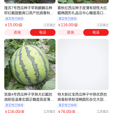
隆苏7号西瓜种子早熟麒麟瓜种
春秋红西瓜种子皮薄有韧性大红
籽红瓤甜脆爽口高产抗病春秋季
瓤椭圆形礼品瓜中心糖度高口感
播种
好种
真实性已核验
真实性已核验
15
.00
116
.00
￥
/袋
￥
/袋
江苏宿迁
江苏宿迁
咨询
电话
咨询
电话
凯歌4号西瓜种子早熟大红瓤抗
特大新红宝西瓜种子中熟优质抗
病耐低温果实圆正糖度高皮薄有
病毒耐旱耐湿椭圆形杂交大田用
韧性
种孑
真实性已核验
真实性已核验
116
.00
76
.00
￥
/盒
￥
/盒
江苏宿迁
江苏宿迁