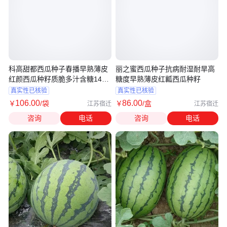
科高甜都西瓜种子春播早熟薄皮
丽之蜜西瓜种子抗病耐湿耐旱高
红颜西瓜种籽质脆多汁含糖14度
糖度早熟薄皮红瓤西瓜种籽
以上
真实性已核验
真实性已核验
106
.00
86
.00
￥
/袋
￥
/盒
江苏宿迁
江苏宿迁
咨询
电话
咨询
电话