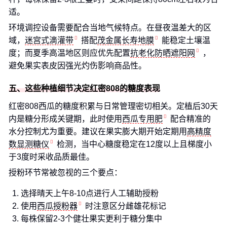
适。
环境调控设备需要配合当地气候特点。在昼夜温差大的区
域，
迷宫式滴灌带
搭配
茂金属长寿地膜
能稳定土壤温
度；而夏季高温地区则应优先配置
抗老化防晒遮阳网
，
避免果实表皮因强光灼伤影响商品性。
五、这些种植细节决定红密808的糖度表现
红密808西瓜的糖度积累与日常管理密切相关。定植后30天
内是糖分形成关键期，此时使用
西瓜专用肥
配合精准的
水分控制尤为重要。建议在果实膨大期开始定期用
高精度
数显测糖仪
检测，当中心糖度稳定在12度以上且梯度小
于3度时采收品质最佳。
授粉环节常被忽视的三个要点：
选择晴天上午8-10点进行人工辅助授粉
使用
西瓜授粉器
时注意区分雌雄花标记
每株保留2-3个健壮果实更利于糖分集中