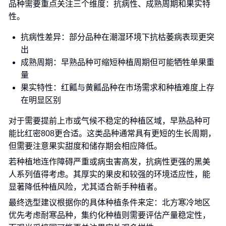
品种需要重点关注三个维度：抗病性、成熟周期和果实特
性。
抗病性差异：部分品种在潮湿环境下抗枯萎病表现更突
出
成熟周期：早熟品种可缩短种植周期但可能牺牲单果重
量
果实特性：红瓤与黄瓤品种在市场需求和种植难度上存
在明显区别
对于需要提前上市或气候不稳定的种植区域，早熟品种可
能比红密808更合适。这类品种通常具有更短的生长周期，
但需要注意果实甜度和储存期会相应降低。
若种植地连作障碍严重或病虫害高发，抗病性更强的黑美
人系列值得考虑。其厚实的果皮和较强的环境适应性，能
显著降低种植风险，尤其适合新手种植者。
最终选型建议根据你的具体种植条件来定：北方寒冷地区
优先考虑耐寒品种，集约化种植则需要评估产量稳定性，