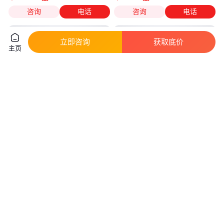
咨询
电话
咨询
电话
立即咨询
获取底价
主页
金牌林丰999优质西瓜种子中熟
春秋红西瓜种子皮薄有韧性大红
甜大果圆型抗病皮薄而坚韧
瓤椭圆形礼品瓜中心糖度高口感
好
真实性已核验
真实性已核验
156
.00
126
.00
￥
/盒
￥
/袋
江苏宿迁
江苏宿迁
咨询
电话
咨询
电话