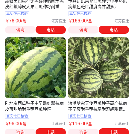
黑霸王西瓜种子黑露神椭圆形黑
卡其新抗美都西瓜种子中早熟抗
皮红瓤薄皮大果西瓜种籽耐重茬
病瓤色艳红甜度高甘甜多汁
抗病
真实性已核验
真实性已核验
76
.00
166
.00
￥
/盒
￥
/盒
江苏宿迁
江苏宿迁
咨询
电话
咨询
电话
陆地宝西瓜种子中早熟红瓤抗病
浪潮梦露天使西瓜种子高产抗病
皮薄甜脆耐重茬西瓜种籽
不早衰耐重茬抗旱耐湿超甜蔬菜
种子
真实性已核验
真实性已核验
96
.00
116
.00
￥
/盒
￥
/盒
江苏宿迁
江苏宿迁
咨询
电话
咨询
电话