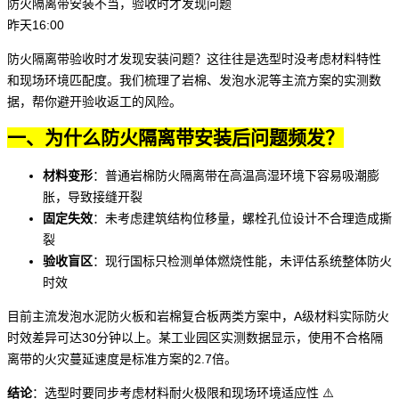
防火隔离带安装不当，验收时才发现问题
昨天16:00
防火隔离带验收时才发现安装问题？这往往是选型时没考虑材料特性
和现场环境匹配度。我们梳理了岩棉、发泡水泥等主流方案的实测数
据，帮你避开验收返工的风险。
一、为什么防火隔离带安装后问题频发？
材料变形
：普通
岩棉防火隔离带
在高温高湿环境下容易吸潮膨
胀，导致接缝开裂
固定失效
：未考虑建筑结构位移量，螺栓孔位设计不合理造成撕
裂
验收盲区
：现行国标只检测单体燃烧性能，未评估系统整体防火
时效
目前主流
发泡水泥防火板
和岩棉复合板两类方案中，A级材料实际防火
时效差异可达30分钟以上。某工业园区实测数据显示，使用不合格隔
离带的火灾蔓延速度是标准方案的2.7倍。
结论
：选型时要同步考虑材料耐火极限和现场环境适应性 ⚠️