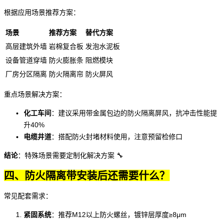
根据应用场景推荐方案：
场景
推荐方案
替代方案
高层建筑外墙
岩棉复合板
发泡水泥板
设备管道穿墙
防火膨胀条
阻燃模块
厂房分区隔离
防火隔离帘
防火屏风
重点场景解决方案：
化工车间
：建议采用带金属包边的
防火隔离屏风
，抗冲击性能提
升40%
电缆井道
：搭配
防火封堵材料
使用，注意预留检修口
结论
：特殊场景需要定制化解决方案 🔧
四、防火隔离带安装后还需要什么？
常见配套需求：
紧固系统
：推荐M12以上
防火螺丝
，镀锌层厚度≥8μm