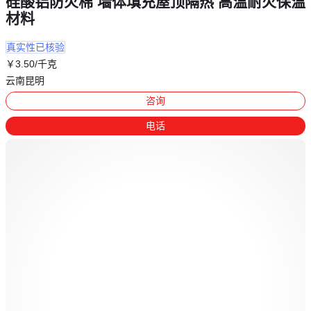
硅酸铝防火棉 墙体填充屋顶隔热 高温耐火保温
材料
真实性已核验
￥
3
.50
/千克
云南昆明
咨询
电话