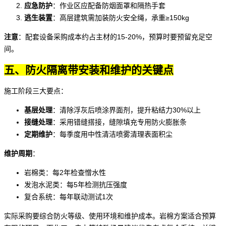
应急防护
：作业区应配备
防烟面罩
和
隔热手套
逃生装置
：高层建筑需加装
防火安全绳
，承重≥150kg
注意
：配套设备采购成本约占主材的15-20%，预算时要预留充足空
间。
五、防火隔离带安装和维护的关键点
施工阶段三大要点：
基层处理
：清除浮灰后喷涂界面剂，提升粘结力30%以上
接缝处理
：采用错缝搭接，缝隙填充专用
防火膨胀条
定期维护
：每季度用中性
清洁喷雾
清理表面积尘
维护周期
：
岩棉类：每2年检查憎水性
发泡水泥类：每5年检测抗压强度
复合系统：每年联动测试1次
实际采购要综合防火等级、使用环境和维护成本。岩棉方案适合预算