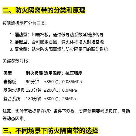
二、防火隔离带的分类和原理
按阻燃机制可分为三类：
隔热型
：如岩棉板，通过低导热系数延缓热传导
膨胀型
：含可膨胀石墨，遇火体积增大封堵空隙
复合型
：结合
防火隔离墙
与
防火隔离门
的联动系统
关键参数对比：
类型
耐火极限
适用温度；抗压强度
岩棉板
90分钟
≤350℃；0.085MPa
发泡水泥板
120分钟
≤200℃；0.9MPa
复合系统
180分钟
≤600℃；25MPa
注意
：实验室数据是在标准条件下测得，实际使用要考虑风压、震动
等动态因素。
三、不同场景下防火隔离带的选择