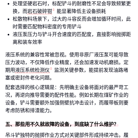
处理坚硬岩石时，标配铲斗的耐磨性不足会导致频繁更
换，而
岩石破碎钳
能显著降低主设备损耗
松散物料场景下，过大的斗容反而会增加循环时间，此
时需要匹配物料密度的专用铲斗
液压泵压力与铲斗开合速度的匹配度，直接影响抛掷距
离和装车效率
液压系统的兼容性常被忽视。使用非原厂液压泵可能导致
压力波动，不仅降低作业精度，还会加速发动机磨损。定
期用
液压系统检测仪
监测关键参数，能提前发现油路堵
塞或密封件老化问题。
配套选择的核心逻辑是：先明确主设备将面对的最严苛工
况，再逆向推导需要的配件性能。例如长期在煤矿作业的
设备，铲斗需要额外加强侧壁抗冲击设计，而履带板则要
考虑防锈和排渣能力。
五、那些用不久就故障的设备，到底缺了什么维护？
吊斗铲独特的抛掷作业方式对关键部件形成持续冲击。履