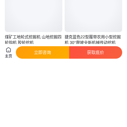
煤矿工地轮式挖掘机 山地挖掘四
捷克蓝色22型履带农用小型挖掘
轮钩机 胶轮挖机
机 30°爬坡全新机械传动挖机
真实性已核验
实地验厂
立即咨询
获取底价
2
.30
4900
.00
主页
￥
万
/台
￥
/台
河南开封
山东济宁
咨询
电话
咨询
电话