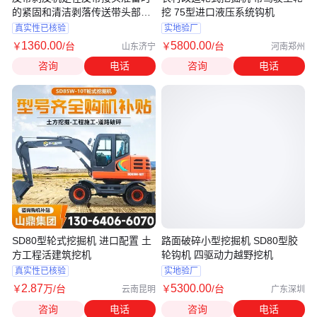
的紧固和清洁剥落传送带头部的
挖 75型进口液压系统钩机
胶层
真实性已核验
实地验厂
1360
.00
5800
.00
￥
/台
￥
/台
山东济宁
河南郑州
咨询
电话
咨询
电话
SD80型轮式挖掘机 进口配置 土
路面破碎小型挖掘机 SD80型胶
方工程活建筑挖机
轮钩机 四驱动力越野挖机
真实性已核验
实地验厂
2
.87
5300
.00
￥
万
/台
￥
/台
云南昆明
广东深圳
咨询
电话
咨询
电话