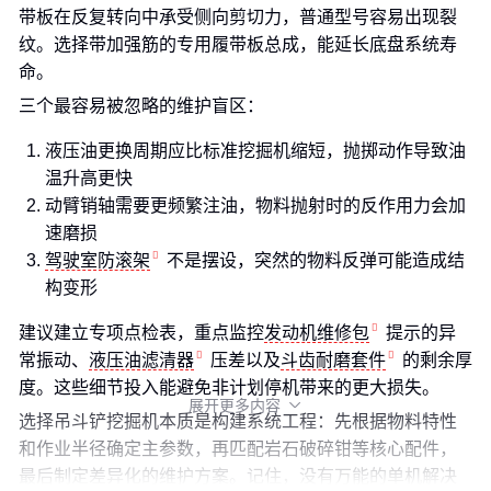
带板在反复转向中承受侧向剪切力，普通型号容易出现裂
纹。选择带加强筋的专用履带板总成，能延长底盘系统寿
命。
三个最容易被忽略的维护盲区：
液压油更换周期应比标准挖掘机缩短，抛掷动作导致油
温升高更快
动臂销轴需要更频繁注油，物料抛射时的反作用力会加
速磨损
驾驶室防滚架
不是摆设，突然的物料反弹可能造成结
构变形
建议建立专项点检表，重点监控
发动机维修包
提示的异
常振动、
液压油滤清器
压差以及
斗齿耐磨套件
的剩余厚
度。这些细节投入能避免非计划停机带来的更大损失。
展开更多内容

选择吊斗铲挖掘机本质是构建系统工程：先根据物料特性
和作业半径确定主参数，再匹配岩石破碎钳等核心配件，
最后制定差异化的维护方案。记住，没有万能的单机解决