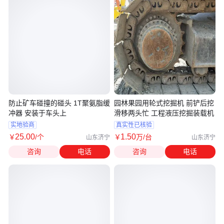
防止矿车碰撞的碰头 1T聚氨脂缓
园林果园用轮式挖掘机 前铲后挖
冲器 安装于车头上
滑移两头忙 工程液压挖掘装载机
实地验商
真实性已核验
25
.00
1
.50
￥
/个
￥
万
/台
山东济宁
山东济宁
咨询
电话
咨询
电话