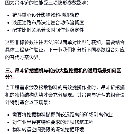
因为吊斗铲的性能受三项隐形参数影响：
铲斗重心设计影响物料抛掷轨迹
液压油路布局决定复合动作流畅度
配重比例关系着长时间作业稳定性
这些非标参数往往无法通过简单对比型号获知，需要结合
具体工程条件验证。下一节我们将分析不同参数组合对应
的替代方案边界。
三、吊斗铲挖掘机与轮式/大型挖掘机的适用场景如何区
分？
当工程需求涉及松散物料的高效抛掷作业时，吊斗铲挖掘
机的独特结构优势才会充分显现。其吊臂与铲斗的组合设
计特别适合以下场景：
需要将挖掘物料抛掷到较远距离的矿场剥离作业
对作业半径有特殊要求的堤坝修筑工程
物料转运空间受限的深坑挖掘环境