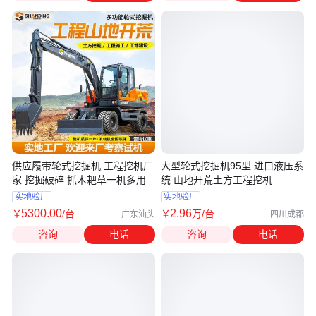
供应履带轮式挖掘机 工程挖机厂
大型轮式挖掘机95型 进口液压系
家 挖掘破碎 抓木耙草一机多用
统 山地开荒土方工程挖机
实地验厂
实地验厂
5300
.00
2
.96
￥
/台
￥
万
/台
广东汕头
四川成都
咨询
电话
咨询
电话