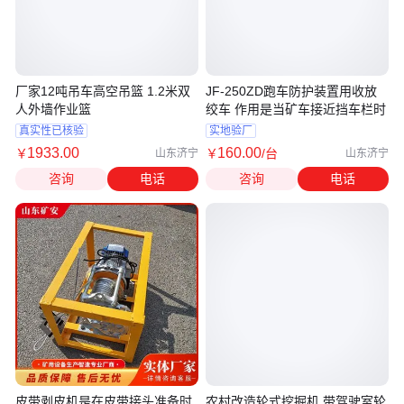
厂家12吨吊车高空吊篮 1.2米双
JF-250ZD跑车防护装置用收放
人外墙作业篮
绞车 作用是当矿车接近挡车栏时
真实性已核验
实地验厂
1933
.00
160
.00
￥
￥
/台
山东济宁
山东济宁
咨询
电话
咨询
电话
皮带剥皮机是在皮带接头准备时
农村改造轮式挖掘机 带驾驶室轮