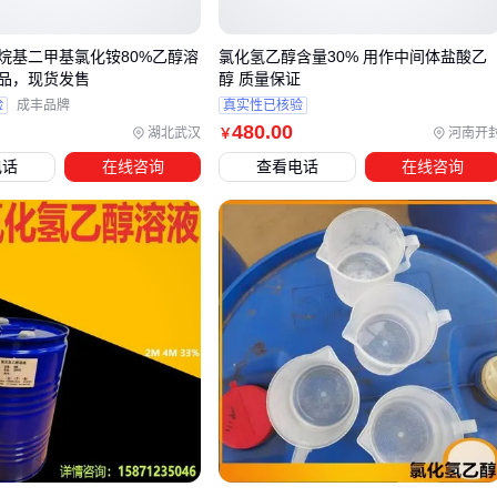
实验室应用：纯度指标比浓度更重要
乙醇汽油
作为燃料应用的特殊方案，其检测标准与普通乙醇
烷基二甲基氯化铵80%乙醇溶
氯化氢乙醇含量30% 用作中间体盐酸乙
品，现货发售
醇 质量保证
差异明显。若涉及燃料调配或发动机清洁，需要专门检测总氧
验
成丰品牌
真实性已核验
含量和水分等参数，这时通用型90%乙醇反而可能影响燃烧效
480
.00
湖北武汉
河南开
￥
率。
电话
在线咨询
查看电话
在线咨询
对于植物提取等工艺需求，
乙醇提取物
的水溶性和有效成分
保留率比浓度更重要。蜂胶等特定原料的提取物往往需要定制
浓度配比，标准90%乙醇可能破坏热敏性成分。
最终选型决策应回到具体场景的核心诉求：消毒场景看微生物
杀灭谱，工业场景看溶解力与挥发性平衡，提取工艺则关注有
效成分得率。这为后续配套设备的选择划定了技术边界。
四、为什么90%乙醇存储需要特殊容器？
采购90%乙醇后，许多用户容易忽略挥发性带来的存储风险。
高浓度乙醇蒸汽与空气混合后存在燃爆可能，普通塑料容器长