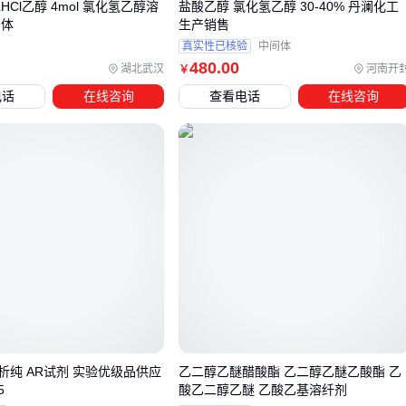
HCl乙醇 4mol 氯化氢乙醇溶
盐酸乙醇 氯化氢乙醇 30-40% 丹澜化工
期接触可能导致材质溶胀。
间体
生产销售
关键配套应优先考虑：
真实性已核验
中间体
480
.00
湖北武汉
河南开
￥
防爆认证的密封储存桶，避免静电积聚
电话
在线咨询
查看电话
在线咨询
专用分装工具如防静电漏斗，减少操作时挥发
便携式乙醇检测仪
，定期监测作业环境浓度
实验室场景还需注意：
短时使用的
防爆不锈钢酒精灯
比普通玻璃灯更安全，配套
实
验室防溅罩
能防止突发飞溅。涉及大量乙醇转移时，
橡胶耐
酸碱手套
和
防爆通风设备
需作为标准配置。
工业场景的持续作业要求更高：
乙醇专用泵
的密封性直接影响长期运行安全，磁力驱动结构
比机械密封更适合防泄漏。配套不锈钢回收塔可同步处理废
析纯 AR试剂 实验优级品供应
乙二醇乙醚醋酸酯 乙二醇乙醚乙酸酯 乙
液，降低存储压力。
5
酸乙二醇乙醚 乙酸乙基溶纤剂