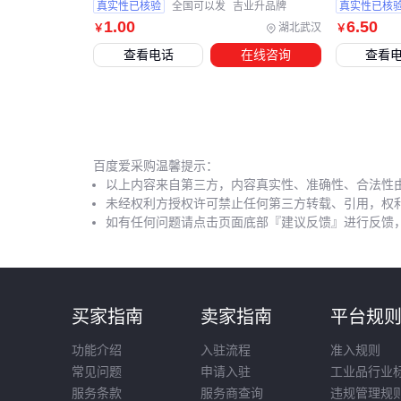
真实性已核验
全国可以发
吉业升品牌
真实性已核
1
.00
6
.50
湖北武汉
￥
￥
查看电话
在线咨询
查看
百度爱采购温馨提示：
以上内容来自第三方，内容真实性、准确性、合法性
未经权利方授权许可禁止任何第三方转载、引用，权
如有任何问题请点击页面底部『建议反馈』进行反馈
买家指南
卖家指南
平台规
功能介绍
入驻流程
准入规则
常见问题
申请入驻
工业品行业
服务条款
服务商查询
违规管理规