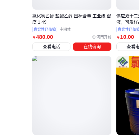
氯化氢乙醇 盐酸乙醇 国标含量 工业级 密
供应双十二
度 1.49
液，可发样
真实性已核验
中间体
真实性已核
480
.00
10
.00
河南开封
￥
￥
查看电话
在线咨询
查看