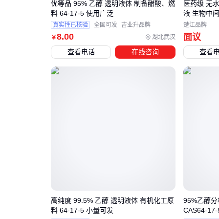
优等品 95% 乙醇 透明液体 制备醋酸、燃
医药级 无水
料 64-17-5 使用广泛
液 生物中
真实性已核验
全国可发
吉业升品牌
楚江品牌
8
.00
面议
湖北武汉
￥
查看电话
在线咨询
查看
高纯度 99.5% 乙醇 透明液体 有机化工原
95%乙醇分
料 64-17-5 小量可发
CAS64-17-