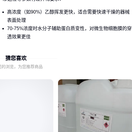
高浓度（如90%）乙醇挥发更快，适合需要快速干燥的器械
表面处理
70-75%浓度时水分子辅助蛋白质变性，对微生物细胞膜的穿
透效果更佳
作为溶剂时，含水量过高可能影响某些有机物的溶解效率
猜您喜欢
这意味着单纯追求高浓度可能适得其反，需要根据具体用途平
衡浓度参数。
您的浏览，为您推荐商品
二、医疗消毒与工业清洗对乙醇的核心需求差异
同样是90%乙醇，在三大典型场景中的实际表现可能截然不
同：
医疗环境更关注杀菌谱和残留控制，通常需要配合其他消毒
剂使用
电子工业清洗侧重对精密元件的兼容性，高浓度可能加速橡