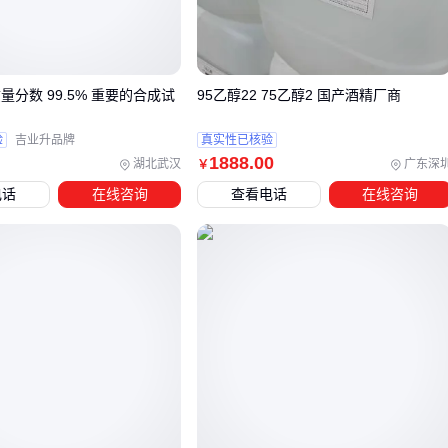
胶部件老化
实验室作为溶剂时，纯度指标比浓度更重要，杂质可能干扰
实验结果
量分数 99.5% 重要的合成试
95乙醇22 75乙醇2 国产酒精厂商
这些差异说明，采购前明确主要应用场景比单纯比较浓度数字
验
吉业升品牌
真实性已核验
更有价值。
1888
.00
湖北武汉
广东深
￥
电话
在线咨询
查看电话
在线咨询
三、90%乙醇的替代方案如何选？关键场景匹配逻辑
当90%乙醇不完全适配你的使用场景时，工业酒精和消毒乙醇
等浓度相近的替代品可能更合适。选择时需重点关注挥发性、
杀菌效率和溶剂性能等核心参数的匹配度，而非单纯追求高浓
度。
医疗消毒场景：优先考虑
医用酒精
的合规认证和残留安全
性
工业清洗场景：需平衡溶剂效率与后续处理成本