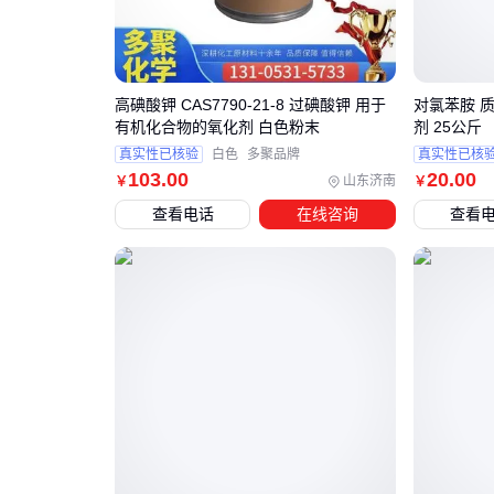
高碘酸钾 CAS7790-21-8 过碘酸钾 用于
对氯苯胺 质
有机化合物的氧化剂 白色粉末
剂 25公斤
真实性已核验
白色
多聚品牌
真实性已核
103
.00
20
.00
山东济南
￥
￥
查看电话
在线咨询
查看