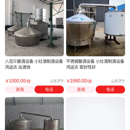
八百斤酿酒设备 小灶酒制酒设备
不锈钢酿酒设备 小灶酒制酒设备
鸿运达 出酒快
鸿运达 密封性好
1000
.00
1680
.00
￥
/台
￥
/台
山东济宁
山东济宁
咨询
电话
咨询
电话