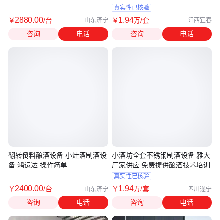
真实性已核验
2880
.00
1
.94
￥
/台
￥
万
/套
山东济宁
江西宜春
咨询
电话
咨询
电话
翻转倒料酿酒设备 小灶酒制酒设
小酒坊全套不锈钢制酒设备 雅大
备 鸿运达 操作简单
厂家供应 免费提供酿酒技术培训
真实性已核验
2400
.00
1
.94
￥
/台
￥
万
/套
山东济宁
四川遂宁
咨询
电话
咨询
电话