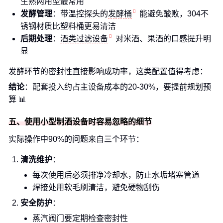
生熟两用型最常用
发酵管理
：带温控探头的
发酵桶
能避免酸败，304不
锈钢材质比塑料桶更易清洁
后期处理
：
酒类过滤设备
对米酒、果酒的口感提升明
显
发酵环节的密封性直接影响成功率，这类配置值得考虑：
结论
：配套投入约占主设备成本的20-30%，要提前规划预
算 📊
五、使用小型制酒设备时容易忽略的细节
实际操作中90%的问题来自三个环节：
清洗维护
：
每次使用后必须排净冷却水，防止水垢堵塞管道
焊接处用软毛刷清洁，避免硬物刮伤
安全防护
：
蒸汽阀门要定期检查密封性