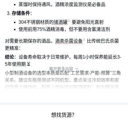
蒸馏时保持通风，酒精浓度监测仪是必备品
存储条件
：
304不锈钢材质的
储酒罐
要避免阳光直射
使用前用75%酒精消毒，但不要用含氯清洁剂
对需要长期保存的酒品，
酒类杀菌设备
比传统巴氏杀菌
更精准：
结论
：设备寿命取决于日常维护，每周1小时保养能延长3-
5年使用期 ⏳
展开更多内容

小型制酒设备的选型本质是匹配"工艺需求-产能-预算"三角
关系。建议先租用测试不同机型，重点关注冷却效率和密
封性两个硬指标。配套上优先保证
酿酒原料
和发酵容器
质量，其他设备可以逐步升级。
想找货源？