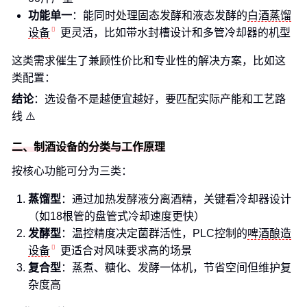
功能单一
：能同时处理固态发酵和液态发酵的
白酒蒸馏
设备
更灵活，比如带水封槽设计和多管冷却器的机型
这类需求催生了兼顾性价比和专业性的解决方案，比如这
类配置：
结论
：选设备不是越便宜越好，要匹配实际产能和工艺路
线 ⚠️
二、制酒设备的分类与工作原理
按核心功能可分为三类：
蒸馏型
：通过加热发酵液分离酒精，关键看冷却器设计
（如18根管的盘管式冷却速度更快）
发酵型
：温控精度决定菌群活性，PLC控制的
啤酒酿造
设备
更适合对风味要求高的场景
复合型
：蒸煮、糖化、发酵一体机，节省空间但维护复
杂度高