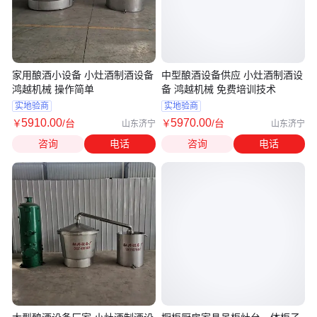
家用酿酒小设备 小灶酒制酒设备
中型酿酒设备供应 小灶酒制酒设
鸿越机械 操作简单
备 鸿越机械 免费培训技术
实地验商
实地验商
5910
.00
5970
.00
￥
/台
￥
/台
山东济宁
山东济宁
咨询
电话
咨询
电话