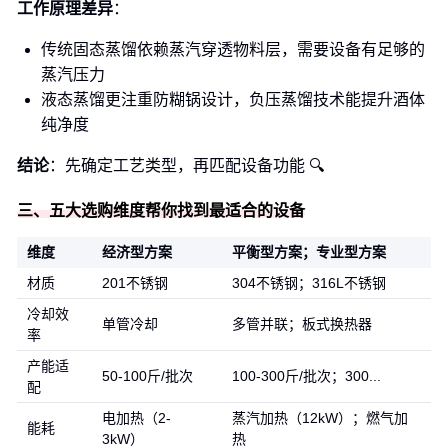
工作原理差异
：
传统固态蒸馏依赖蒸汽穿透物料层，需要设备有足够的
蒸汽压力
液态蒸馏更注重防糊锅设计，负压蒸馏技术能提升酒体
纯净度
结论
：先确定工艺类型，再匹配设备功能 🔍
三、五大选购维度帮你找到最适合的设备
维度
经济型方案
平衡型方案；专业型方案
材质
201不锈钢
304不锈钢；316L不锈钢
冷却效
单管冷却
多管并联；板式换热器
率
产能适
50-100斤/批次
100-300斤/批次；300...
配
电加热（2-
蒸汽加热（12kW）；燃气加
能耗
3kW）
热