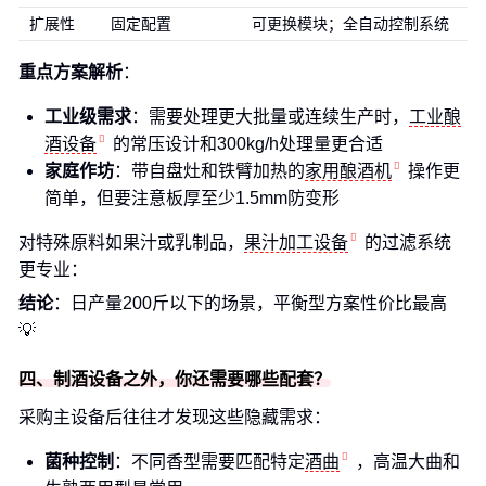
扩展性
固定配置
可更换模块；全自动控制系统
重点方案解析
：
工业级需求
：需要处理更大批量或连续生产时，
工业酿
酒设备
的常压设计和300kg/h处理量更合适
家庭作坊
：带自盘灶和铁臂加热的
家用酿酒机
操作更
简单，但要注意板厚至少1.5mm防变形
对特殊原料如果汁或乳制品，
果汁加工设备
的过滤系统
更专业：
结论
：日产量200斤以下的场景，平衡型方案性价比最高
💡
四、制酒设备之外，你还需要哪些配套？
采购主设备后往往才发现这些隐藏需求：
菌种控制
：不同香型需要匹配特定
酒曲
，高温大曲和