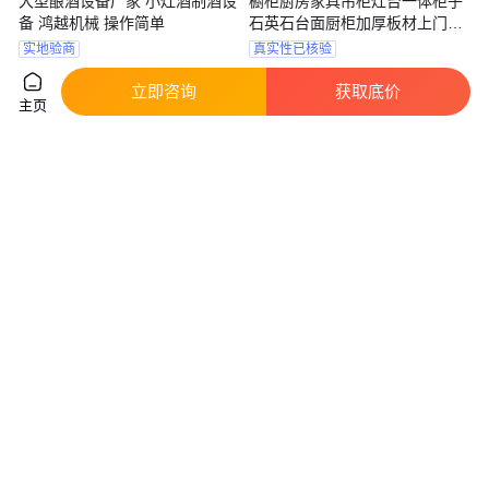
大型酿酒设备厂家 小灶酒制酒设
橱柜厨房家具吊柜灶台一体柜子
备 鸿越机械 操作简单
石英石台面厨柜加厚板材上门测
量
实地验商
真实性已核验
6000
.00
1500
.00
￥
/台
￥
/平方米
山东济宁
江苏南京
立即咨询
获取底价
主页
咨询
电话
咨询
电话
高度秘制 秘制原浆26年 小参酒
企业福利酒 秘制原浆26年 小参
OEM代加工 一箱起订发货快
酒 OEM贴牌 24小时发货
真实性已核验
真实性已核验
17
.80
17
.80
￥
/瓶
￥
/瓶
安徽亳州
安徽亳州
咨询
电话
咨询
电话