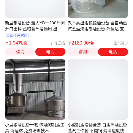
新型制酒设备 雅大YD一200斤侧
效率高出酒稳酿酒设备 全自动蒸
开口出料 蒸粮食蒸酒通用 出速
汽煮酒烧酒制酒设备 鸿运达 支
度快
真实性已核验
1
.94
2180
.00
￥
万
/套
￥
/台
广东茂名
山东济宁
咨询
电话
咨询
电话
小型酿酒设备一套 做酒的制酒工
小型制酒设备全套 白酒蒸酒设备
具 鸿运达 免费培训技术
蒸汽三件套 不糊锅 烤酒速度快