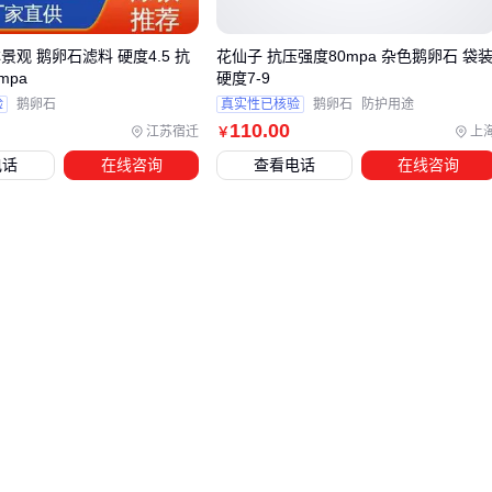
15MPa以上的产品
景观 鹅卵石滤料 硬度4.5 抗
花仙子 抗压强度80mpa 杂色鹅卵石 袋
台面制作
：应注意防渗透处理，油污易渗入的厨房台面最好
mpa
硬度7-9
做六面防护
验
鹅卵石
真实性已核验
鹅卵石
防护用途
110
.00
江苏宿迁
上
￥
对于需要特殊图案的场合，
大理石拼花
能实现更复杂的艺术
电话
在线咨询
查看电话
在线咨询
效果；而预算有限时，某些优质
石英石
的仿大理石纹路也是
不错的替代方案。
四、买完云朵拉灰大理石后，这些配套产品能让效果更
持久
很多人忽略了，大理石的美丽需要持续养护。安装后48小时内
就应该使用专业的大理石护理剂进行首次封闭处理。这类产品
能在表面形成保护膜，但要注意：
油性防护剂适合厨房等易污染区域
水性产品更环保，适合卧室等封闭空间