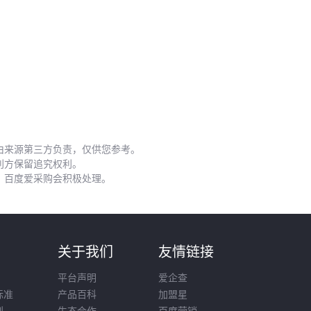
每年至少需要做一次深度晶面养护
五、云朵拉灰大理石日常使用中，哪些细节最容易被忽
视？
三个最常见的保养误区：
错误清洁
：含酸碱的清洁剂会腐蚀表面，必须使用专用的大
理石清洁剂
由来源第三方负责，仅供您参考。
忽视防护
：茶水、咖啡等液体停留超过15分钟就可能留下永
利方保留追究权利。
久痕迹
，百度爱采购会积极处理。
过度抛光
：频繁使用机器抛光反而会加速表层晶体结构的破
坏
对于已经出现磨损的表面，专业的大理石抛光机能修复细小划
则
关于我们
友情链接
痕，但操作时需要控制转速和压力。
平台声明
爱企查
选大理石本质上是在平衡美学需求和实用考量。重点关注纹理
标准
产品百科
加盟星
适配度、物理性能和后期养护成本这三个维度，就能找到最适
则
生态合作
百度营销