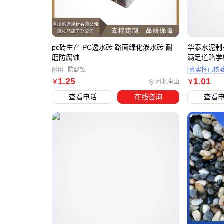
pc砖生产 PC透水砖 路面绿化渗水砖 耐
华泰水泥制
磨防腐蚀
满足道路学
耐磨
防腐蚀
真实性已核
1
.25
1
.01
河北唐山
￥
￥
查看电话
在线咨询
查看