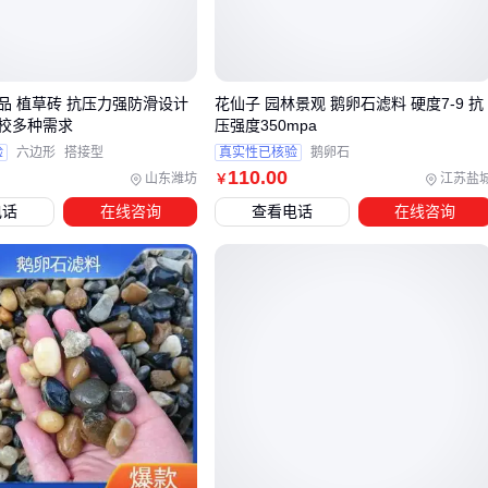
空间延伸感
：连续铺设时，流动的纹理能视觉上扩大空间尺
度
材质对比度
：与金属、玻璃等现代材质碰撞时，天然肌理的
品 植草砖 抗压力强防滑设计
花仙子 园林景观 鹅卵石滤料 硬度7-9 抗
反差更显高级
校多种需求
压强度350mpa
光线互动性
：晶体结构对灯光的折射效果，能提升整体环境
验
六边形
搭接型
真实性已核验
鹅卵石
的光影层次
110
.00
山东潍坊
江苏盐
￥
电话
在线咨询
查看电话
在线咨询
不过要注意，大面积使用深色纹理可能让空间显得压抑。这时
可以考虑
通体大理石板
这类内外纹理一致的产品，在切割后
仍能保持图案连贯性。
三、不同装修场景下，云朵拉灰大理石该如何选择？
根据使用场景的差异，选型重点也完全不同：
墙面装饰
：优先考虑纹理的完整性和方向性，推荐
600×1200mm以上的大板规格
地面铺装
：需要关注抗弯强度指标，公共区域建议选择