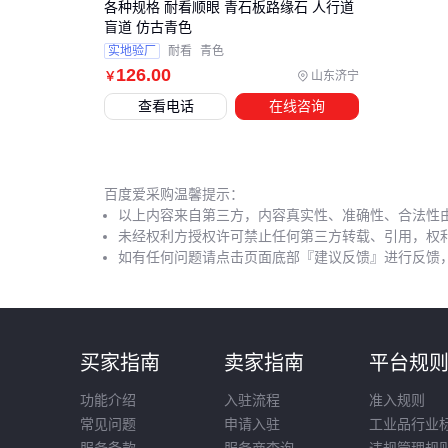
各种规格 耐看顺眼 青石板路缘石 人行道
盲道 仿古青色
实地验厂
耐看
青色
126
.00
山东济宁
￥
查看电话
在线咨询
百度爱采购温馨提示：
以上内容来自第三方，内容真实性、准确性、合法性
未经权利方授权许可禁止任何第三方转载、引用，权
如有任何问题请点击页面底部『建议反馈』进行反馈
买家指南
卖家指南
平台规
功能介绍
入驻流程
准入规则
常见问题
申请入驻
工业品行业
服务条款
服务商查询
违规管理规