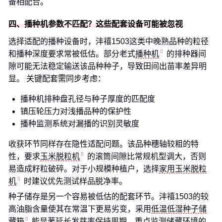
备相配合。
四、播种机参数不匹配？这些配套设备可能被忽视
选择适配的播种设备时，沣禧1503这类中晚熟品种的粒径
和播种深度要求常被低估。部分老式
播种机
的排种器间
隙可能无法稳定输送该品种种子，导致田间出苗率差异明
显。 关键配套需同步考虑：
播种机排种盘孔径与种子厚度的匹配度
镇压轮压力对浅播品种的保护性
播种监测系统对漏播的识别灵敏度
收获环节同样存在隐性适配问题。该品种穗轴较粗的特
性，要求
玉米脱粒机
的滚筒间隙比常规机型调大，否则
易造成籽粒破碎。对于小规模种植户，选择
家用玉米脱粒
机
时建议优先测试样品脱净率。
种子储存是另一个容易被低估的配套环节。沣禧1503的较
高油脂含量使其在常温下更易劣变，采用
低温低湿种子储
藏箱
能显著延长发芽率保持周期。重点监测储藏环境的