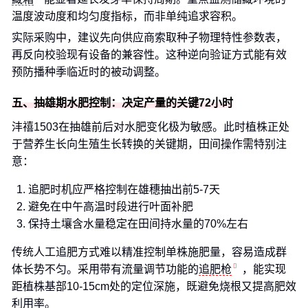
温度波动度和均匀度指标，而非单纯追求容积。
实际采购中，建议先向供应商索取种子物理特性参数表，
再反向校验现有设备的兼容性。这种逆向验证方式能有效
预防播种季临近时的被动调整。
五、抽雄期水肥控制：决定产量的关键72小时
沣禧1503在抽雄前后对水肥变化极为敏感。此时植株正处
于营养生长向生殖生长转换的关键期，田间操作需特别注
意：
追肥时机应严格控制在雄穗抽出前5-7天
避免在中午高温时段进行叶面补肥
保持土壤含水量稳定在田间持水量的70%左右
传统人工追肥方式难以精准控制单株施肥量，容易造成群
体长势不匀。采用带有流量调节功能的
追肥枪
，能实现
距植株基部10-15cm处的定位深施，既避免烧根又提高肥效
利用率。