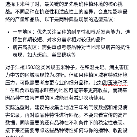
选择玉米种子时，最关键的是先明确种植环境的核心挑
战。不同品种在抗逆性和适应性上的差异，会直接影响最
终的产量和品质。以下是两种典型场景的选型建议：
干旱地区：优先关注品种的耐旱性和根系发育能力，选
择生育期较短、对水分需求相对较低的品种
病害高发区：需要重点考察品种对当地常见病害的抗性
表现，如大斑病、丝黑穗病等
对于沣禧1503这类常规玉米种子，在积温充足、病虫害压
力中等的区域表现较为均衡。但如果种植区域有特殊环境
压力，可能需要考虑更专业的细分品种。比如
甜玉米种子
在鲜食市场需求旺盛的地区可能带来更高收益，而转基
因品种在虫害严重的区域能显著减少农药使用。
实际选型时，建议先收集当地近三年的气候数据和常见病
害记录，再对照品种特性进行匹配。不要只看宣传的高产
数据，同等重要的还有品种在不利条件下的稳定性表现。
接下来还需要考虑这些品种特性如何与你的播种、收割设