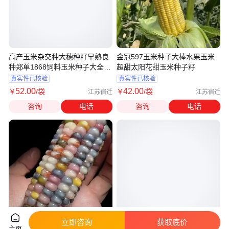
高产玉米杂交种大穗种籽早熟良
金冠597玉米种子大棒水果玉米
种郑单1868饲料玉米种子大全高
超甜太阳花甜玉米种子籽
产
真实性已核验
真实性已核验
52
.00
42
.00
￥
/袋
￥
/袋
江苏宿迁
江苏宿迁
咨询
电话
咨询
电话
立即咨询
获取底价
主页