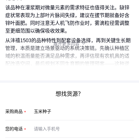
该品种在灌浆期对微量元素的需求特征也值得关注。缺锌
症状常表现为上部叶片脉间失绿，建议在拔节期就备好含
锌叶面肥。同时注意无人机飞防作业时，雾滴粒径需调整
至更细范围以确保吸收效果。
从沣禧1503的品种特性到配套设备选择，再到关键生长期
展开更多内容

管理，本质是建立场景驱动的系统决策链。先确认种植区
域的积温雨量能否满足品种需求，再评估现有农机具的适
配改造空间，最后规划不同生育期的管理预案——这种逆
向推导比孤立比较种子参数更可靠。
想找货源？
采购商品
您的电话