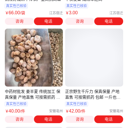
真实性已核验
真实性已核验
66
.00
3
.00
￥
/袋
￥
江苏宿迁
江苏宿迁
咨询
电话
咨询
电话
中药材批发 姜半夏 传统加工 保
正宗野生千斤力 保真保量 产地
真保量 产地直售 可按需抓药 包
直售 可按需抓药 包邮 一斤也是
邮 免费粉
批发
真实性已核验
真实性已核验
40
.00
42
.00
￥
/件
￥
/件
安徽亳州
安徽亳州
咨询
电话
咨询
电话