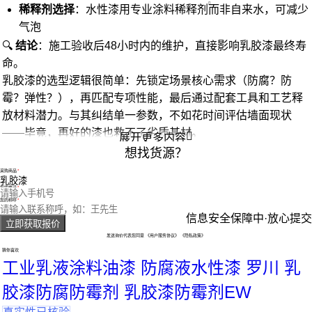
稀释剂选择
：水性漆用专业
涂料稀释剂
而非自来水，可减少
气泡
🔍
结论
：施工验收后48小时内的维护，直接影响乳胶漆最终寿
命。
乳胶漆的选型逻辑很简单：先锁定场景核心需求（防腐？防
霉？弹性？），再匹配专项性能，最后通过配套工具和工艺释
放材料潜力。与其纠结单一参数，不如花时间评估墙面现状
——毕竟，再好的漆也救不了劣质基材。

展开更多内容
想找货源？
采购商品
您的电话
您的称呼
信息安全保障中·放心提交
立即获取报价
发送询价代表您同意
《用户服务协议》
《隐私政策》
猜你喜欢
工业乳液涂料油漆 防腐液水性漆 罗川 乳
胶漆防腐防霉剂 乳胶漆防霉剂EW