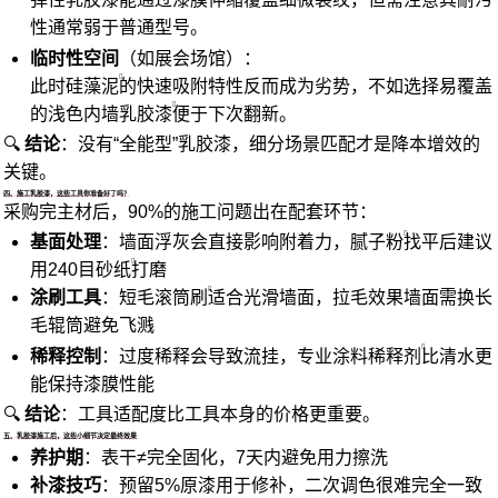
性通常弱于普通型号。
临时性空间
（如展会场馆）：
此时
硅藻泥
的快速吸附特性反而成为劣势，不如选择易覆盖
的浅色
内墙乳胶漆
便于下次翻新。
🔍
结论
：没有“全能型”乳胶漆，细分场景匹配才是降本增效的
关键。
四、施工乳胶漆，这些工具你准备好了吗？
采购完主材后，90%的施工问题出在配套环节：
基面处理
：墙面浮灰会直接影响附着力，
腻子粉
找平后建议
用240目
砂纸
打磨
涂刷工具
：短毛
滚筒刷
适合光滑墙面，拉毛效果墙面需换长
毛辊筒避免飞溅
稀释控制
：过度稀释会导致流挂，专业
涂料稀释剂
比清水更
能保持漆膜性能
🔍
结论
：工具适配度比工具本身的价格更重要。
五、乳胶漆施工后，这些小细节决定最终效果
养护期
：表干≠完全固化，7天内避免用力擦洗
补漆技巧
：预留5%原漆用于修补，二次调色很难完全一致