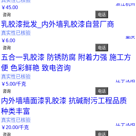
真实性已核验
浙江杭州
￥
45
.00
咨询
电话
乳胶漆批发_内外墙乳胶漆自营厂商
真实性已核验
重庆
￥
6
.00
咨询
电话
五合一乳胶漆 防锈防腐 附着力强 施工方
便 色彩鲜艳 致电咨询
真实性已核验
辽宁沈阳
￥
5
.00
/千克
咨询
电话
内外墙墙面漆乳胶漆 抗碱耐污工程品质
种类丰富
真实性已核验
辽宁沈阳
￥
20
.00
/千克
咨询
电话