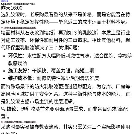
·
知识科普
乳胶漆选购时，老采购最看重的几个判断点
昨天16:00
选乳胶漆时，老采购最看重的从来不是价格，而是它能否在特
定环境下稳定发挥性能——毕竟返工的成本远高于材料本身。
一、为什么乳胶漆成为墙面装饰的主流选择？
墙面材料从石灰浆到
墙纸
，再到如今的
乳胶漆
，本质上是行业
对施工效率、环保性和耐用性的三重追求。相比其他材料，现
代
环保型乳胶漆
解决了三个关键问题：
环保性
：水性配方大幅降低刺激性气味，适合医院、学校等
敏感场所
施工友好
：干燥快、覆盖力强，缩短工期
维护成本低
：耐擦洗特性减少后期清洁难度
而特殊场景下的
防火乳胶漆
更通过阻燃配方，为仓库、厂房等
高风险区域提供了安全冗余。这种平衡性能与成本的能力，正
是乳胶漆占据市场主流的底层逻辑。
🔍
结论
：选乳胶漆首先要明确场景需求，而非盲目追求“高配
置”。
二、乳胶漆的核心性能指标，你真的了解吗？
采购时最容易被参数表迷惑，其实只需关注三个实际影响使用