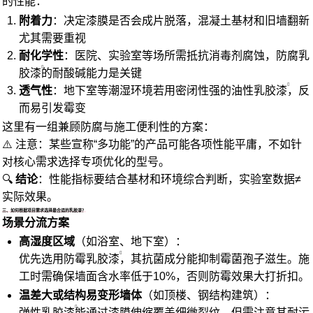
的性能：
附着力
：决定漆膜是否会成片脱落，混凝土基材和旧墙翻新
尤其需要重视
耐化学性
：医院、实验室等场所需抵抗消毒剂腐蚀，
防腐乳
胶漆
的耐酸碱能力是关键
透气性
：地下室等潮湿环境若用密闭性强的
油性乳胶漆
，反
而易引发霉变
这里有一组兼顾防腐与施工便利性的方案：
⚠️ 注意：某些宣称“多功能”的产品可能各项性能平庸，不如针
对核心需求选择专项优化的型号。
🔍
结论
：性能指标要结合基材和环境综合判断，实验室数据≠
实际效果。
三、如何根据项目需求选择最合适的乳胶漆？
场景分流方案
高湿度区域
（如浴室、地下室）：
优先选用
防霉乳胶漆
，其抗菌成分能抑制霉菌孢子滋生。施
工时需确保墙面含水率低于10%，否则防霉效果大打折扣。
温差大或结构易变形墙体
（如顶楼、钢结构建筑）：
弹性乳胶漆
能通过漆膜伸缩覆盖细微裂纹，但需注意其耐污