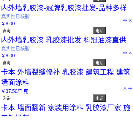
内外墙乳胶漆-冠牌乳胶漆批发-品种多样
真实性已核验
重庆
￥
8
.00
咨询
电话
内外墙乳胶漆 乳胶漆批发 科冠油漆直供
真实性已核验
重庆
￥
8
.00
咨询
电话
卡本 外墙裂缝修补 乳胶漆 建筑工程 建筑
墙面涂料
天津
￥
37
.50
/千克
咨询
电话
卡本 墙面翻新 家装用涂料 乳胶漆厂家 施
工铁桶装
天津
￥
37
.50
/千克