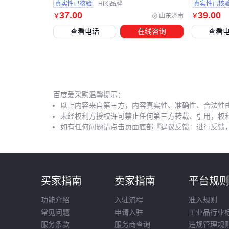
真实性已核验
HIKI品牌
真实性已核
37
.00
39
.00
山东济南
￥
￥
查看电话
在线咨询
查看
百度爱采购温馨提示：
以上内容来自第三方，内容真实性、准确性、合法性
未经权利方授权许可禁止任何第三方转载、引用，权
如有任何问题请点击页面底部『建议反馈』进行反馈
买家指南
卖家指南
平台规
功能介绍
入驻流程
准入规则
常见问题
申请入驻
工业品行业
服务条款
服务商查询
违规管理规