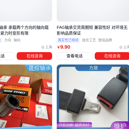
径向轴承
：如深沟球轴承，擅长承受垂直压力
轴向轴承
：如
推力轴承
，专为水平推力设计
复合轴承
：如
圆锥滚子轴承
，能同时应对两种载荷
轴承 承载两个方向的轴向载
FAG轴承交货周期短 兼容性好 对环境无
其中圆锥滚子轴承的斜滚道设计最有趣——滚子与内外圈的接
夹紧力时变形有限
影响品质保证
触角形成力学分解，这让它成为
传动轴
的最佳搭档。但它的
验
方向
轴向
真实性已核验
组合工艺
誉绍品牌
安装精度要求也最高，误差超过0.05mm就会显著缩短寿命。
9
.90
上海
上
￥
电话
在线咨询
查看电话
在线咨询
🔧 结论：轴承类型本质是力学的艺术，选对结构比盲目追
求品牌更重要
三、不同车型应该选择哪种轴承？
车型
推荐轴承类型
关键考量
家用轿
双列角接触轴承
静音性、轻量化