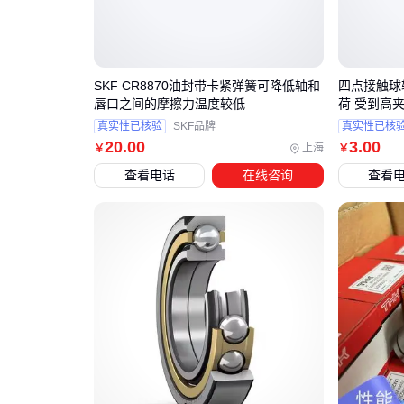
SKF CR8870油封带卡紧弹簧可降低轴和
四点接触球
唇口之间的摩擦力温度较低
荷 受到高
真实性已核验
SKF品牌
真实性已核
20
.00
3
.00
上海
￥
￥
查看电话
在线咨询
查看