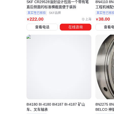
SKF CR29528油封设计包括一个带有笔
8N4110 8N
直后侧面的标准横截面便于装拆
工程机械配
真实性已核验
SKF品牌
真实性已核
222
.00
38
.00
上海
￥
￥
查看电话
在线咨询
查看
8I4180 8I-4180 8I4187 8I-4187 矿山
8N2275 8N
车、叉车轴承
BELCO 