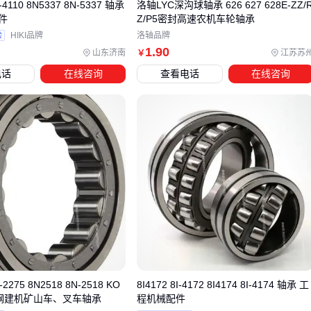
-4110 8N5337 8N-5337 轴承
洛轴LYC深沟球轴承 626 627 628E-ZZ/
🚗 结论：没有万能轴承，只有最适合特定工况的解决方案
件
Z/P5密封高速农机车轮轴承
验
HIKI品牌
洛轴品牌
1
.90
山东济南
江苏苏
￥
四、安装车轴承还需要准备什么？
电话
在线咨询
查看电话
在线咨询
专业维修厂会准备完整的轴承作业套件：
定位工具
：确保轴承与轴颈的同心度
液压设备
：避免敲击造成的隐形损伤
温控装置
：热装时精确控制膨胀量
特别提醒：安装前要检查
轴承防尘盖
是否完好。很多轴承早
期失效，其实是安装时碰伤了密封唇边导致的。
润滑脂的选择同样关键。高温工况下，普通锂基脂会流失，建
议选用含二硫化钼的专用
轴承润滑脂
。涂抹量也有讲究——
填满腔体30%最佳，过多反而会增加运转阻力。
-2275 8N2518 8N-2518 KO
8I4172 8I-4172 8I4174 8I-4174 轴承 工
神钢建机矿山车、叉车轴承
程机械配件