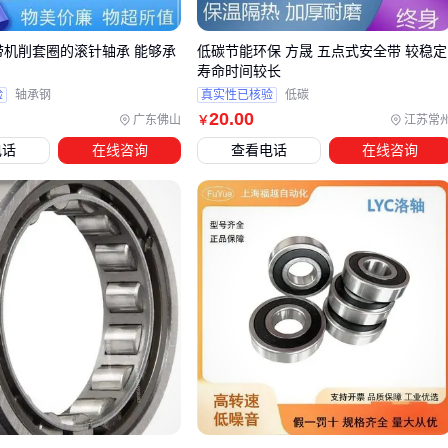
车
16带机削套圈的滚针轴承 能够承
低碳节能环保 方晟 五点式安全带 较稳定
电动货
加强型圆锥滚子轴
抗冲击、大轴向承载
寿命时间较长
车
承
力
验
轴承钢
真实性已核验
低碳
20
.00
广东佛山
江苏常
￥
工程机
电话
在线咨询
查看电话
在线咨询
调心滚子轴承
自动补偿轴偏转
械
电动车的轴承选择尤其讲究。由于电机瞬时扭矩大，传统深沟
球轴承容易发生微动磨损。现在主流方案是采用带
轴承密封圈
的一体式汽车轮毂单元，将轴承、轮毂、ABS传感器集成设
计。
对于高负荷场景，圆锥滚子轴承的滚子线接触设计比球轴承的
点接触更可靠。但要注意定期检查预紧力，过松会导致异响，
过紧则加速磨损。