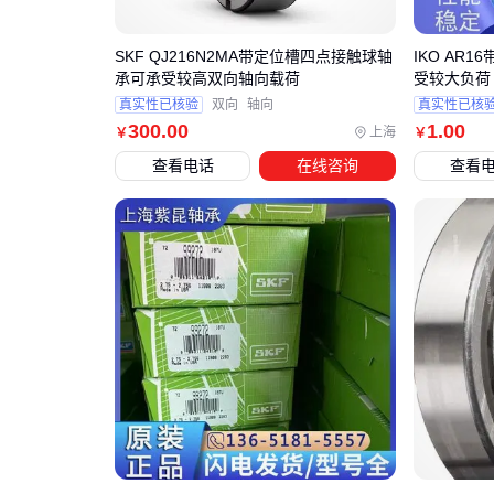
SKF QJ216N2MA带定位槽四点接触球轴
IKO AR
承可承受较高双向轴向载荷
受较大负荷
真实性已核验
双向
轴向
真实性已核
300
.00
1
.00
上海
￥
￥
查看电话
在线咨询
查看