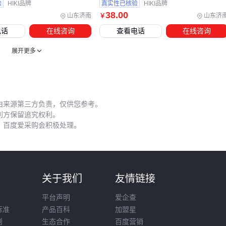
验
HIKI品牌
真实性已核验
HIKI品牌
🧰 结论：好轴承+差工具=慢性自杀，专业安装工具不是奢
38
.00
山东济南
山东济
￥
侈品而是必需品
电话
在线咨询
查看电话
在线咨询
展开更多
五、如何让车轴承寿命延长一倍？
这些实操细节能大幅提升轴承可靠性：
拆装阶段
由来源第三方负责，仅供您参考。
利方保留追究权利。
使用
轴承拆卸工具
代替锤击
，百度爱采购会积极处理。
加热拆卸时温度不超过110℃
日常维护
每5000公里检查密封圈弹性
则
关于我们
友情链接
涉水后及时补注润滑脂
平台声明
爱企查
故障预警
标准
产品百科
加盟星
低频嗡嗡声通常预示滚道磨损
则
生态合作
百度营销