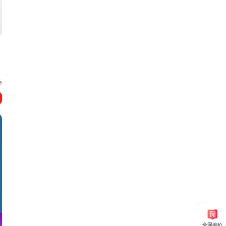
海
全网询价