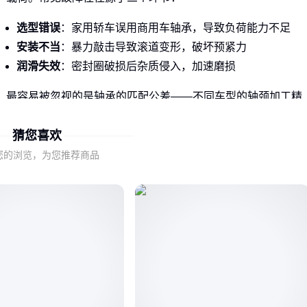
选型错误
：家用轿车误用商用车轴承，导致负荷能力不足
安装不当
：暴力敲击导致滚道变形，破坏预紧力
润滑失效
：密封圈破损后杂质侵入，加速磨损
最容易被忽视的是轴承的匹配公差——不同车型的轴颈加工精
度差异很大，强行安装会引发早期疲劳。比如电动车用
汽车轮
猜您喜欢
毂单元
时，必须考虑电机高频振动带来的特殊要求。
您的浏览，为您推荐商品
🔍 结论：轴承失效很少是质量问题，更多是选配和使用环
节的认知盲区
二、从滚珠到滚子：轴承的力学秘密
根据受力方向不同，车轴承主要分为三类：