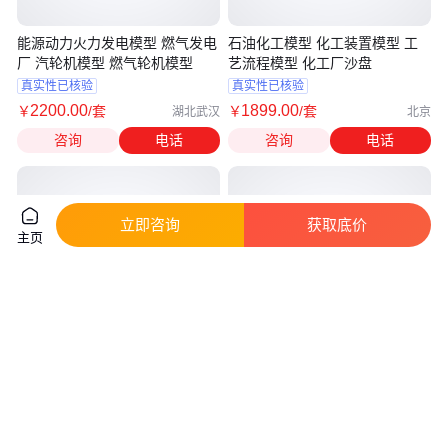
能源动力火力发电模型 燃气发电
石油化工模型 化工装置模型 工
厂 汽轮机模型 燃气轮机模型
艺流程模型 化工厂沙盘
真实性已核验
真实性已核验
2200
.00
1899
.00
￥
/套
￥
/套
湖北武汉
北京
咨询
电话
咨询
电话
立即咨询
获取底价
主页
三相分离器模型 多级离心泵模型
防潮耐高温寿命长 水文沙盘 售
设计 换热器模型 往复泵模型定
后无忧 中凯模型
制
真实性已核验
真实性已核验