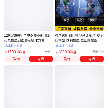
126kVSF6组合电器模型船用离
教学透明阀门模型设计制作 安全
心泵模型剖面展示操作方便
阀模型 球阀模型 截止阀模型供
应
真实性已核验
真实性已核验
1600
.00
1800
.00
￥
/套
￥
/台
广西崇左
湖南长沙
咨询
电话
咨询
电话