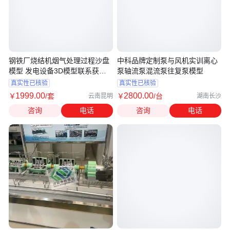
钢铁厂烧结机烟气处理过程沙盘
中科品牌定制泵与风机实训离心
模型 发电设备3D模型联系获取
泵轴流泵混流泵往复泵模型
资料
真实性已核验
真实性已核验
1999
.00
2800
.00
￥
/套
￥
/台
云南昆明
湖南长沙
咨询
电话
咨询
电话