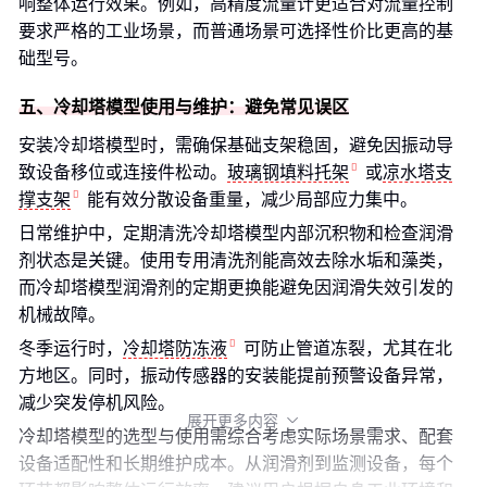
响整体运行效果。例如，高精度流量计更适合对流量控制
要求严格的工业场景，而普通场景可选择性价比更高的基
础型号。
五、冷却塔模型使用与维护：避免常见误区
安装冷却塔模型时，需确保基础支架稳固，避免因振动导
致设备移位或连接件松动。
玻璃钢填料托架
或
凉水塔支
撑支架
能有效分散设备重量，减少局部应力集中。
日常维护中，定期清洗冷却塔模型内部沉积物和检查润滑
剂状态是关键。使用专用清洗剂能高效去除水垢和藻类，
而冷却塔模型润滑剂的定期更换能避免因润滑失效引发的
机械故障。
冬季运行时，
冷却塔防冻液
可防止管道冻裂，尤其在北
方地区。同时，振动传感器的安装能提前预警设备异常，
减少突发停机风险。
展开更多内容

冷却塔模型的选型与使用需综合考虑实际场景需求、配套
设备适配性和长期维护成本。从润滑剂到监测设备，每个