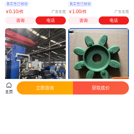
真实性已核验
真实性已核验
0
.10
1
.00
￥
/件
￥
/件
广东东莞
广东东莞
咨询
电话
咨询
电话
立即咨询
获取底价
主页
TPE脚垫卷材挤出机 TPE脚垫卷
KTR-ROTEX GS28胶垫 GS38联
材挤出机 蚌埠佳德
轴器弹性体 ROTEX GS24缓冲
圈
真实性已核验
68
.00
1800
.00
￥
万
￥
/件
安徽蚌埠
北京
咨询
电话
咨询
电话