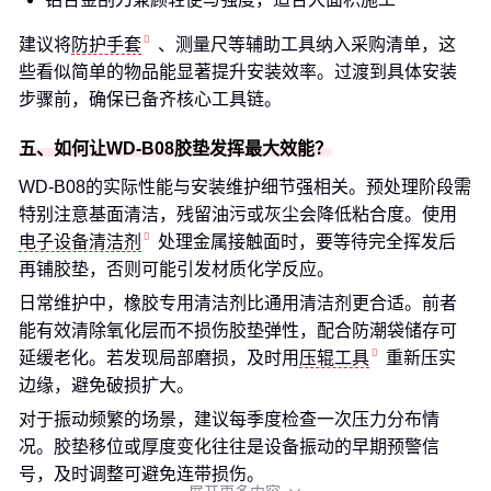
建议将
防护手套
、测量尺等辅助工具纳入采购清单，这
些看似简单的物品能显著提升安装效率。过渡到具体安装
步骤前，确保已备齐核心工具链。
五、如何让WD-B08胶垫发挥最大效能？
WD-B08的实际性能与安装维护细节强相关。预处理阶段需
特别注意基面清洁，残留油污或灰尘会降低粘合度。使用
电子设备清洁剂
处理金属接触面时，要等待完全挥发后
再铺胶垫，否则可能引发材质化学反应。
日常维护中，橡胶专用清洁剂比通用清洁剂更合适。前者
能有效清除氧化层而不损伤胶垫弹性，配合防潮袋储存可
延缓老化。若发现局部磨损，及时用
压辊工具
重新压实
边缘，避免破损扩大。
对于振动频繁的场景，建议每季度检查一次压力分布情
况。胶垫移位或厚度变化往往是设备振动的早期预警信
号，及时调整可避免连带损伤。