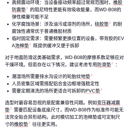
高频震动环境：当设备振动频率超过常规范围时，
橡胶
防震垫
的阻尼特性更能有效吸收能量，而WD-B08的
弹性模量可能不足
化学腐蚀场景：涉及油污或溶剂的场所，
硅胶垫
的耐
腐蚀性通常优于普通橡胶材质
临时固定需求：需要频繁更换位置的设备，带背胶的EV
A
泡棉垫
既提供缓冲又便于拆卸
对于地面防滑这类基础需求，WD-B08的摩擦系数足够应对
干燥环境。但若存在以下情况，建议考虑专用
防滑垫
：
潮湿场所需要排水沟设计的轮胎纹
地垫
人员密集区域需搭配铝合金边框增强稳定性
需要定期清洗的场所更适合可拆卸的
PVC垫
选型时最容易忽视的是配套兼容性问题。例如
变压器减震
垫
需要匹配设备底座尺寸，而WD-B08作为标准件可能无
法完全贴合异形结构。此时模切加工的泡棉垫或可定制尺
寸的
橡胶垫
往往更实用。