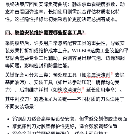
最终决策应回到实际负荷曲线：静态承重看硬度参数，动
态冲击看回弹速率，长期使用则需综合评估材质老化特
性。这些隐性指标比初始采购价更能决定总拥有成本。
四、胶垫安装维护需要哪些配套工具？
采购胶垫后，许多用户常忽略配套工具的重要性，导致安
装效果打折扣或维护成本上升。WD-B08这类工业胶垫的平
整贴合需要专业工具辅助，否则容易出现气泡、边缘翘起
等问题，影响密封和防震性能。
关键配套可分为三类：预处理工具（如
金属清洁剂
去除
基面油污）、安装工具（如
世达手动压辊
确保均匀受
力）、后期维护耗材（如
橡胶清洁剂
延长使用寿命）。
其中
刮胶刀
的选择尤为关键——不同材质的刀头适用于
不同安装场景：
钨钢刮刀适合高精度设备安装，但需避免划伤胶垫表面
聚氨酯刮刀对胶垫保护性更好，适合频繁调整位置
铝合金刮刀兼顾轻便与强度，适合大面积施工