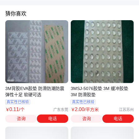
猜你喜欢
3M背胶EVA胶垫 防滑防潮防震
3MSJ-5076胶垫 3M 缓冲胶垫
弹性十足 软硬可选
3M 防滑胶垫
真实性已核验
真实性已核验
0
.11
2
.00
￥
/个
￥
/平方米
广东东莞
江苏苏州
咨询
电话
咨询
电话