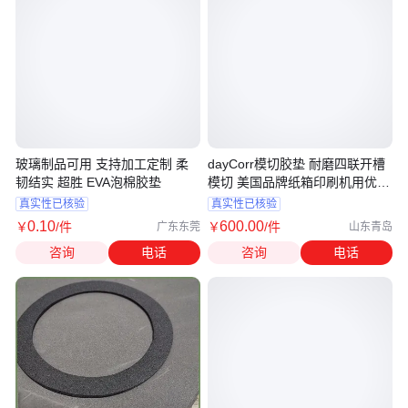
玻璃制品可用 支持加工定制 柔
dayCorr模切胶垫 耐磨四联开槽
韧结实 超胜 EVA泡棉胶垫
模切 美国品牌纸箱印刷机用优力
胶套
真实性已核验
真实性已核验
0
.10
600
.00
￥
/件
￥
/件
广东东莞
山东青岛
咨询
电话
咨询
电话