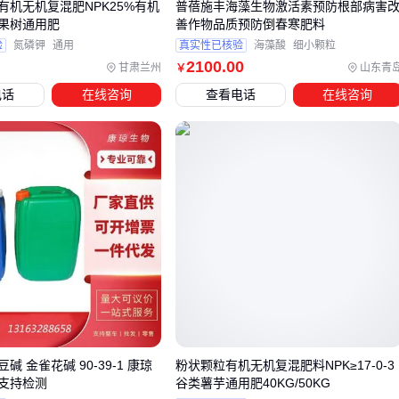
有机无机复混肥NPK25%有机
普蓓施丰海藻生物激活素预防根部病害
豆麸产品中有机载体缓释钾的特性就成为关键优势，既能平稳
肥果树通用肥
善作物品质预防倒春寒肥料
验
氮磷钾
通用
真实性已核验
海藻酸
细小颗粒
供肥又避免浓度突变。
2100
.00
甘肃兰州
山东青
￥
完成作物-土壤匹配后，还需评估施肥设备的兼容性。粉剂型复
电话
在线咨询
查看电话
在线咨询
混肥需要配备防潮撒施机，而颗粒剂型则对普通施肥机具适应
性更好。这关系到后续使用的便利性和肥效发挥程度。
四、选对施肥工具，避免肥料效果打折扣
采购赛豆麸有机无机复混肥料后，许多用户常忽略配套设备的
重要性。复混肥的颗粒特性与普通化肥不同，传统撒施工具可
能导致抛撒不均或养分分离。
粉状有机组分易吸附在普通撒肥机内壁，造成浪费
无机颗粒的抛射轨迹受设备转速影响显著
人工撒施难以控制单位面积施肥量
碱 金雀花碱 90-39-1 康琼
粉状颗粒有机无机复混肥料NPK≥17-0-3
支持检测
谷类薯芋通用肥40KG/50KG
针对豆麸基复混肥特性，建议优先考虑带有横绞龙结构的撒肥