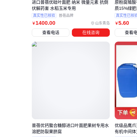
进口普蓓优硅叶面肥 纳米 微量元素 抗倒
原粉腐殖酸
伏解药害 水稻玉米专用
质15%绿
真实性已核验
普蓓品牌
真实性已核
1400
.00
5
.60
山东青岛
￥
￥
查看电话
在线咨询
查看
普蓓优钙螯合糖醇进口叶面肥果树专用水
优级品鹰爪豆
溶肥防裂果脐腐
有机中间体