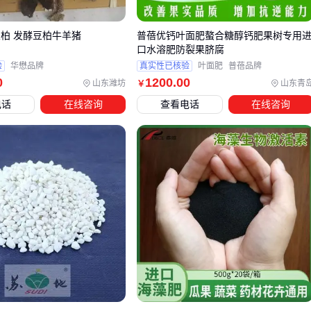
有机质含量低于2%的贫瘠土壤，需要搭配高有机质比例的复
豆柏 发酵豆柏牛羊猪
普蓓优钙叶面肥螯合糖醇钙肥果树专用
混肥改良基质
口水溶肥防裂果脐腐
pH值偏酸性的红壤区，应避免含硫量过高的配方加重酸化
验
华懋品牌
真实性已核验
叶面肥
普蓓品牌
0
1200
.00
黏重板结地块，选择添加腐殖酸的颗粒剂型更利于养分渗透
山东潍坊
山东青
￥
电话
在线咨询
查看电话
在线咨询
对于无法获取土壤检测数据的种植户，可通过作物生长表现反
向判断：
苗期黄化迟缓：说明当前肥料氮素释放不足，下次选购时应
提高无机氮占比
果实着色差：反映钾元素供应滞后，需选择含速效钾的有机
无机复混肥料
根系发育弱：表明磷元素固定严重，应考虑添加解磷菌剂的
特殊配方
特殊经济作物的选型需要更精细的调整。例如葡萄种植中，转
色期对钾元素需求骤增，但过量化学钾肥易引发裂果。此时赛