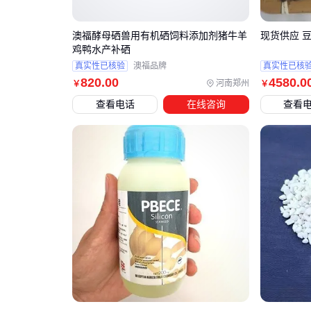
澳福酵母硒兽用有机硒饲料添加剂猪牛羊
现货供应 
鸡鸭水产补硒
真实性已核验
澳福品牌
真实性已核
820
.00
4580
.0
河南郑州
￥
￥
查看电话
在线咨询
查看