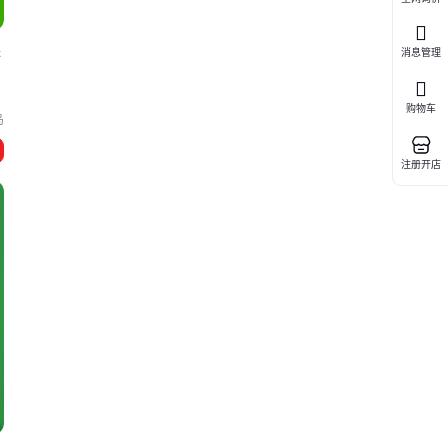
进
消息管理
购物车
岛
注册开店