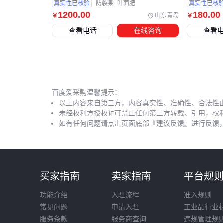
真实性已核验
防裂果
叶面肥
真实性已核
1200
.00
180
.00
山东青岛
￥
￥
查看电话
在线咨询
查看
百度爱采购温馨提示：
以上内容来自第三方，内容真实性、准确性、合法性
未经权利方授权许可禁止任何第三方转载、引用，权
如有任何问题请点击页面底部『建议反馈』进行反馈
买家指南
卖家指南
平台规
功能介绍
入驻流程
准入规则
常见问题
申请入驻
工业品行业
服务条款
服务商查询
违规管理规