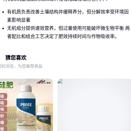
有机质负责改善土壤结构并缓释养分，但分解效率受环境因
素影响显著
无机组分提供速效营养，但过量使用可能破坏微生物平衡 两
者配比和结合工艺决定了肥效持续时间与作物吸收率。
市场上多数产品仅标注总养分含量，却未明确有机载体类型与
猜您喜欢
化学养分的结合方式。这正是赛豆麸产品的工艺突破点——豆
麸作为有机载体时，其纤维结构与无机盐的结合稳定性明显优
您的浏览，为您推荐商品
于常见畜禽粪便载体。
二、豆麸载体如何影响复混肥的实际表现？
赛豆麸产品的核心优势在于有机无机组分的微观结合方式：
豆麸多孔结构能吸附更多营养离子，减少施肥后的养分流失
天然酶类物质加速有机物分解，同步释放缓效与速效养分
低盐指数特性降低对幼苗根系的潜在刺激