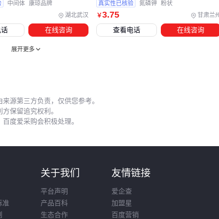
验
中间体
康琼品牌
真实性已核验
氮磷钾
粉状
设备，其低速搅拌功能可保持肥料组分均匀性。对于小面积种
3
.75
湖北武汉
甘肃兰
￥
植，
背负式撒肥机
配合
土壤湿度计
使用，能更精准控制施
电话
在线咨询
查看电话
在线咨询
肥量。
展开更多
防护装备同样关键。复混肥中的有机物质可能引发皮肤敏感，
而化学组分对呼吸道有潜在刺激。作业时应配备
防化学物护目
镜
和
防尘口罩
，处理散装肥料时建议使用加厚型
施肥手套
防止磨伤。
由来源第三方负责，仅供您参考。
利方保留追究权利。
五、季节变化时如何调整施肥策略
，百度爱采购会积极处理。
赛豆麸复混肥的释放速率受环境温湿度影响明显。雨季来临前
建议用
土壤盐分检测仪
评估积盐风险，高温干旱季节则需配
合
水肥一体化施肥器
同步补水。
则
关于我们
友情链接
春季地温回升时适当增加施肥频次
平台声明
爱企查
夏季暴雨后需补测土壤养分流失情况
标准
产品百科
加盟星
秋季收获后配合
地膜覆盖机
使用可延长肥效
则
生态合作
百度营销