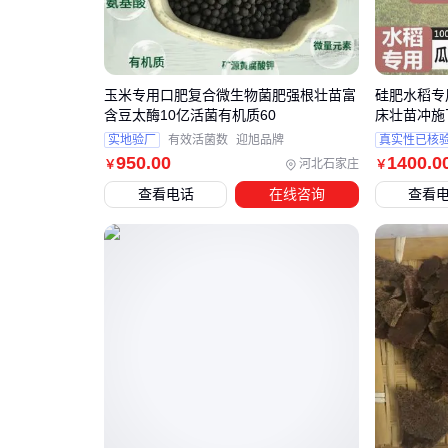
玉米专用口肥复合微生物菌肥强根壮苗富
硅肥水稻专
含豆太酶10亿活菌有机质60
床壮苗冲施
实地验厂
有效活菌数
迎旭品牌
真实性已核
950
.00
1400
.0
河北石家庄
￥
￥
查看电话
在线咨询
查看