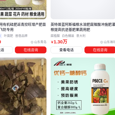
选购时需特别注意豆麸的加工工艺——高温膨化处理的豆麸载
体比简单粉碎的持肥能力更强，这对砂质土壤或雨季施肥尤为
重要。
用有机硅肥返青控旺增产肥苗
英特普蓝阿斯福根水溶肥腐殖酸冲施肥
飞防专用
根提高抗逆基肥果蔬用肥
验
叶面肥
普蓓品牌
腐植酸
白色桶装
意大利
三、如何根据作物和土壤特性匹配赛豆麸复混肥？
0
1
.30
万
山东青岛
山东潍
￥
选择赛豆麸有机无机复混肥料时，不能仅凭养分比例或价格做
电话
在线咨询
查看电话
在线咨询
决策。关键要建立作物需求与土壤现状的双向匹配逻辑：
叶菜类速生作物：需侧重氮素释放速率，优先选择有机质分
解较快的豆麸载体配方
果树类多年生作物：更关注磷钾元素的持续供应，适合有机
组分占比更高的缓释型产品
盐碱化土壤：需规避含氯基质的配方，选择抗盐碱特性的有
机无机复混肥料
土壤检测报告中的三个核心指标直接影响选型效果：