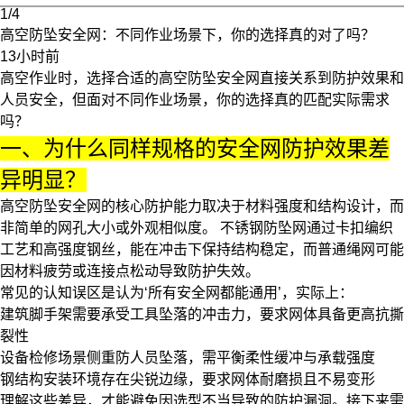
1/4
高空防坠安全网：不同作业场景下，你的选择真的对了吗？
13小时前
高空作业时，选择合适的
高空防坠安全网
直接关系到防护效果和
人员安全，但面对不同作业场景，你的选择真的匹配实际需求
吗？
一、为什么同样规格的安全网防护效果差
异明显？
高空防坠安全网的核心防护能力取决于材料强度和结构设计，而
非简单的网孔大小或外观相似度。
不锈钢防坠网
通过卡扣编织
工艺和高强度钢丝，能在冲击下保持结构稳定，而普通绳网可能
因材料疲劳或连接点松动导致防护失效。
常见的认知误区是认为‘所有安全网都能通用’，实际上：
建筑脚手架需要承受工具坠落的冲击力，要求网体具备更高抗撕
裂性
设备检修场景侧重防人员坠落，需平衡柔性缓冲与承载强度
钢结构安装环境存在尖锐边缘，要求网体耐磨损且不易变形
理解这些差异，才能避免因选型不当导致的防护漏洞。接下来需