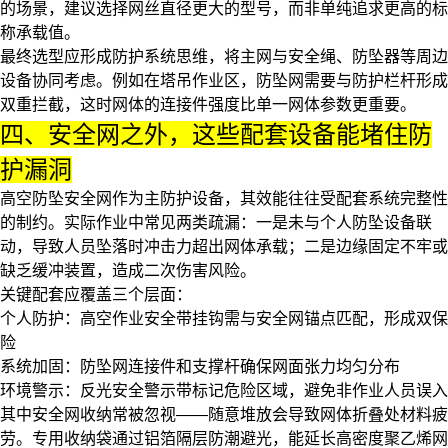
的场景，建议选择网丝直径更大的型号，而非单纯追求更高的标
称承载值。
最终选型应形成防护系统思维，将主网与
安全绳
、
防坠器
等周边
设备协同考虑。例如在塔吊作业区，防坠网需要与
防护栏杆
形成
双重拦截，这时网体的连接件强度比单一网体参数更重要。
四、安全网之外，这些配套设备能堵住防
护漏洞
高空防坠安全网作为主防护设备，其效能往往受配套系统完整性
的制约。实际作业中常见两类疏漏：一是未与个人防坠设备联
动，导致人员坠落时冲击力超出网体承载；二是边缘固定不牢或
缺乏缓冲装置，造成二次伤害风险。
关键配套应覆盖三个层面：
个人防护：
高空作业安全带挂钩
需与安全网锚点匹配，形成双保
险
系统加固：
防坠网连接件
和支撑杆确保网面张力均匀分布
环境警示：
反光安全警示带
标记危险区域，避免非作业人员误入
其中安全网收纳常被忽视——随意堆放会导致网体折叠处材料疲
劳。专用收纳袋通过铝箔隔层防潮避光，能延长高密度聚乙烯网