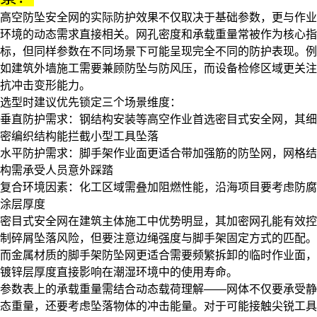
高空防坠安全网的实际防护效果不仅取决于基础参数，更与作业
环境的动态需求直接相关。网孔密度和承载重量常被作为核心指
标，但同样参数在不同场景下可能呈现完全不同的防护表现。例
如建筑外墙施工需要兼顾防坠与防风压，而设备检修区域更关注
抗冲击变形能力。
选型时建议优先锁定三个场景维度：
垂直防护需求：钢结构安装等高空作业首选
密目式安全网
，其细
密编织结构能拦截小型工具坠落
水平防护需求：脚手架作业面更适合带加强筋的防坠网，网格结
构需承受人员意外踩踏
复合环境因素：化工区域需叠加阻燃性能，沿海项目要考虑防腐
涂层厚度
密目式安全网在建筑主体施工中优势明显，其加密网孔能有效控
制碎屑坠落风险，但要注意边绳强度与脚手架固定方式的匹配。
而金属材质的
脚手架防坠网
更适合需要频繁拆卸的临时作业面，
镀锌层厚度直接影响在潮湿环境中的使用寿命。
参数表上的承载重量需结合动态载荷理解——网体不仅要承受静
态重量，还要考虑坠落物体的冲击能量。对于可能接触尖锐工具