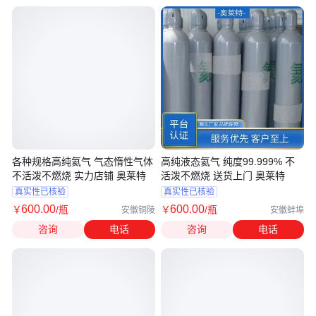
各种规格高纯氦气 气态惰性气体
高纯液态氦气 纯度99.999% 不
不活泼不燃烧 实力店铺 奥莱特
活泼不燃烧 送货上门 奥莱特
真实性已核验
真实性已核验
600
.00
600
.00
￥
/瓶
￥
/瓶
安徽铜陵
安徽蚌埠
咨询
电话
咨询
电话