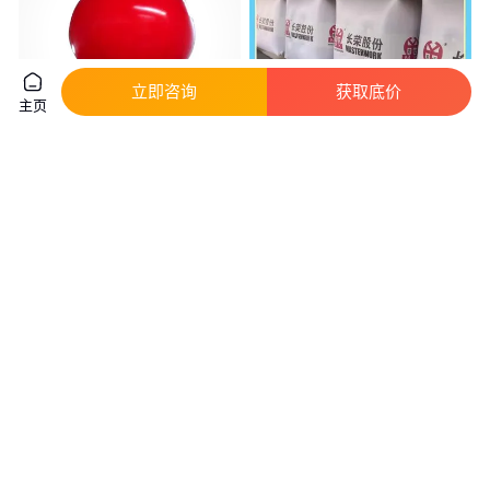
立即咨询
获取底价
主页
华津1气模生产销售PE升空氦气
pvc气球 开业庆典景区美陈装饰
球及pvc文字标志印刷
道具 规格齐全可定制
实地验厂
实地验厂
70
.00
65
.00
￥
/个
￥
/件
天津
天津
咨询
电话
咨询
电话