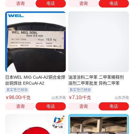
咨询
电话
咨询
电话
日本WEL MIG CuAl-A2铜合金焊
油漆涂料二甲苯 二甲苯稀释剂
丝铜焊丝 ERCuAl-A2
溶剂二甲苯批发 异构二甲苯
真实性已核验
真实性已核验
96
.00
7
.10
￥
/千克
￥
/千克
山东济南
山东济南
咨询
电话
咨询
电话