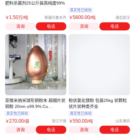
肥料杀菌剂25公斤装高纯度99%
真实性已核验
1
.50
5600
.00
￥
万
/吨
￥
/吨
新疆乌鲁木齐
湖北武汉
咨询
电话
咨询
电话
亚微米纳米球形铜粉末 超细片状
粉状氯化镁粉 包装25kg 状颗粒
铜粉 20nm ≥99.9% Cu
状片状种类齐全
BROFOS
真实性已核验
真实性已核验
270
.00
550
.00
￥
/袋
￥
/吨
浙江宁波
山东潍坊
咨询
电话
咨询
电话