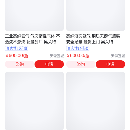
工业高纯氦气 气态惰性气体 不
高纯液态氦气 钢质无缝气瓶装
活泼不燃烧 配送到厂 奥莱特
安全足量 送货上门 奥莱特
真实性已核验
真实性已核验
600
.00
600
.00
￥
/瓶
￥
/瓶
安徽宣城
安徽宣城
咨询
电话
咨询
电话