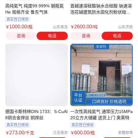
高纯氦气 纯度99.999% 钢瓶氦
首越速溶硅酸钠水合硅酸 钠速溶
He 规格齐全 鲁东气体
泡花碱建筑防水固化剂粉状硅酸
钠
真实性已核验
1000
.00
2600
.00
￥
/瓶
￥
/吨
山东青岛
山东济南
咨询
电话
咨询
电话
德国卡斯特林DIN 1733：S-CuAl
一次性高纯氦气 通常压力15MPa
8铜合金焊丝 铜焊丝
20立方大储罐 送货上门 奥莱特
真实性已核验
真实性已核验
273
.00
600
.00
￥
/千克
￥
/瓶
江苏南京
安徽蚌埠