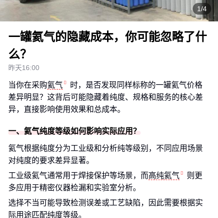
1/4
一罐氦气的隐藏成本，你可能忽略了什
么？
昨天16:00
当你在采购
氦气
时，是否发现同样标称的一罐氦气价格
差异明显？这背后可能隐藏着纯度、规格和服务的核心差
异，直接影响使用效果和总成本。
一、氦气纯度等级如何影响实际应用？
氦气根据纯度分为工业级和分析纯等级别，不同应用场景
对纯度的要求差异显著。
工业级氦气通常用于焊接保护等场景，而
高纯氦气
则更
多应用于精密仪器检漏和实验室分析。
选择不当可能导致检测误差或工艺缺陷，因此需要根据实
际用途匹配纯度等级。