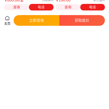
800
.00
190
.00
￥
/套
￥
河南郑州
浙江温州
咨询
电话
咨询
电话
立即咨询
获取底价
主页
户外11万电缆头（终端） 电力电
3M15KV冷缩三芯户外电缆终端
缆专用 无损检测
头 电缆头 电缆接头5603PST-G
真实性已核验
真实性已核验
482
.33
2650
.00
￥
/套
￥
/套
广东广州
上海
咨询
电话
咨询
电话