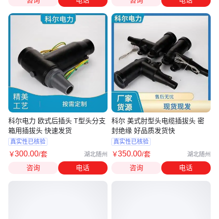
咨询
电话
咨询
电话
科尔电力 欧式后插头 T型头分支
科尔 美式肘型头电缆插拔头 密
箱用插拔头 快速发货
封绝缘 好品质发货快
真实性已核验
真实性已核验
300
.00
350
.00
￥
/套
￥
/套
湖北随州
湖北随州
咨询
电话
咨询
电话