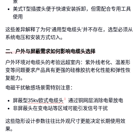
景
美式T型插拔头便于快速安装拆卸，但需配合专用工具
使用
这些差异解释了为何‘通用型电缆头’并不存在，选型必须从
系统电压和安装方式切入。
二、户外与屏蔽需求如何影响电缆头选择
户外环境对电缆头的考验远超室内：紫外线老化、温差形
变等问题要求产品具有更强的硅橡胶抗老化性能和弹性恢
复能力。
电磁干扰敏感场景需特别注意：
屏蔽型
35kv欧式电缆头
通过铜网层消除电晕放电
非屏蔽头在变电站等区域可能引发信号干扰
这些隐形设计参数往往比外观尺寸更能决定长期使用效
果。