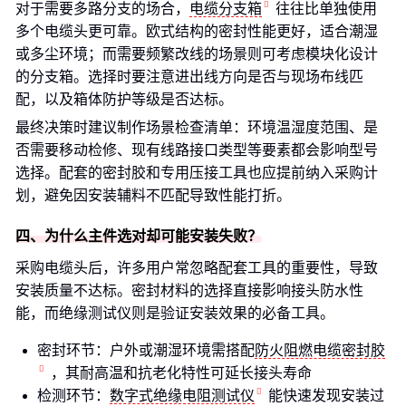
对于需要多路分支的场合，
电缆分支箱
往往比单独使用
多个电缆头更可靠。欧式结构的密封性能更好，适合潮湿
或多尘环境；而需要频繁改线的场景则可考虑模块化设计
的分支箱。选择时要注意进出线方向是否与现场布线匹
配，以及箱体防护等级是否达标。
最终决策时建议制作场景检查清单：环境温湿度范围、是
否需要移动检修、现有线路接口类型等要素都会影响型号
选择。配套的密封胶和专用压接工具也应提前纳入采购计
划，避免因安装辅料不匹配导致性能打折。
四、为什么主件选对却可能安装失败？
采购电缆头后，许多用户常忽略配套工具的重要性，导致
安装质量不达标。密封材料的选择直接影响接头防水性
能，而绝缘测试仪则是验证安装效果的必备工具。
密封环节：户外或潮湿环境需搭配
防火阻燃电缆密封胶
，其耐高温和抗老化特性可延长接头寿命
检测环节：
数字式绝缘电阻测试仪
能快速发现安装过