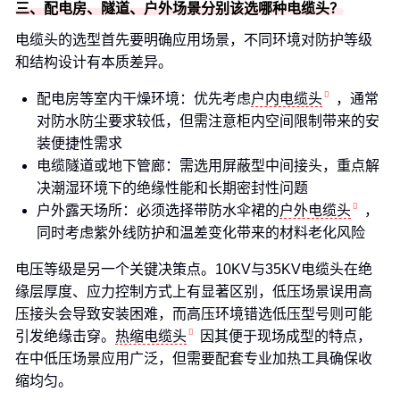
三、配电房、隧道、户外场景分别该选哪种电缆头？
电缆头的选型首先要明确应用场景，不同环境对防护等级
和结构设计有本质差异。
配电房等室内干燥环境：优先考虑
户内电缆头
，通常
对防水防尘要求较低，但需注意柜内空间限制带来的安
装便捷性需求
电缆隧道或地下管廊：需选用屏蔽型中间接头，重点解
决潮湿环境下的绝缘性能和长期密封性问题
户外露天场所：必须选择带防水伞裙的
户外电缆头
，
同时考虑紫外线防护和温差变化带来的材料老化风险
电压等级是另一个关键决策点。10KV与35KV电缆头在绝
缘层厚度、应力控制方式上有显著区别，低压场景误用高
压接头会导致安装困难，而高压环境错选低压型号则可能
引发绝缘击穿。
热缩电缆头
因其便于现场成型的特点，
在中低压场景应用广泛，但需要配套专业加热工具确保收
缩均匀。