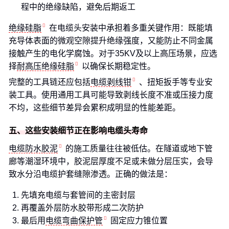
程中的绝缘缺陷，避免后期返工
绝缘硅脂
在电缆头安装中承担着多重关键作用：既能填
充导体表面的微观空隙提升绝缘强度，又能防止不同金属
接触产生的电化学腐蚀。对于35KV及以上高压场景，应选
择
耐高压绝缘硅脂
以确保长期稳定性。
完整的工具链还应包括
电缆剥线钳
、扭矩扳手等专业安
装工具。使用通用工具可能导致剥线长度不准或压接力度
不均，这些细节差异会累积成明显的性能差距。
五、这些安装细节正在影响电缆头寿命
电缆防水胶泥
的施工质量往往被低估。在隧道或地下管
廊等潮湿环境中，胶泥层厚度不足或未做分层压实，会导
致水分沿电缆护套缝隙渗透。正确的做法是：
先填充电缆与套管间的主密封层
再覆盖外层防水胶带形成二次防护
最后用
电缆弯曲保护管
固定应力锥位置