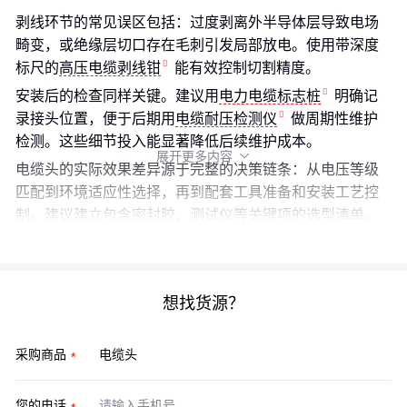
剥线环节的常见误区包括：过度剥离外半导体层导致电场
畸变，或绝缘层切口存在毛刺引发局部放电。使用带深度
标尺的
高压电缆剥线钳
能有效控制切割精度。
安装后的检查同样关键。建议用
电力电缆标志桩
明确记
录接头位置，便于后期用
电缆耐压检测仪
做周期性维护
检测。这些细节投入能显著降低后续维护成本。
展开更多内容

电缆头的实际效果差异源于完整的决策链条：从电压等级
匹配到环境适应性选择，再到配套工具准备和安装工艺控
制。建议建立包含密封胶、测试仪等关键项的选型清单，
确保每个环节都有对应解决方案。
想找货源？
采购商品
您的电话