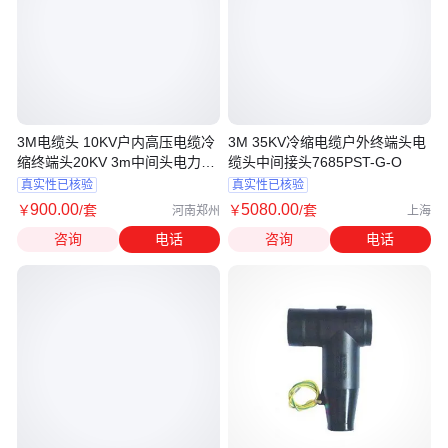
3M电缆头 10KV户内高压电缆冷
3M 35KV冷缩电缆户外终端头电
缩终端头20KV 3m中间头电力电
缆头中间接头7685PST-G-O
缆头
真实性已核验
真实性已核验
900
.00
5080
.00
￥
/套
￥
/套
河南郑州
上海
咨询
电话
咨询
电话