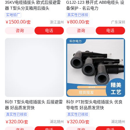
35KV电缆插拔头 欧式后接避雷
G1J2-123 移开式 ABB电缆头 设
器 T型头分支箱用后插头
备保护 - 名云电力
实地验厂
真实性已核验
1500
.00
800
.00
￥
/套
￥
/套
浙江温州
广东深圳
咨询
电话
咨询
电话
科尔 T型头电缆插拔头 后接避雷
科尔 PT肘型头电缆插拔头 优良
器 好品质发货快
导电性 好品质发货快
真实性已核验
真实性已核验
320
.00
320
.00
￥
/套
￥
/套
湖北随州
湖北随州