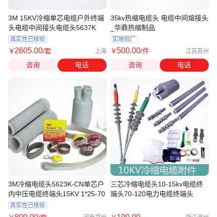
3M 15KV冷缩单芯电缆户外终端
35kv热缩电缆头 电缆中间熔接头
头电缆中间接头电缆头5637K
_华鼎热缩制品
真实性已核验
实地验厂
2605
.00
500
.00
￥
/套
￥
/件
上海
江苏苏州
咨询
电话
咨询
电话
3M冷缩电缆头5623K-CN单芯户
三芯冷缩电缆头10-15kv电缆终
内中压电缆终端头15KV 1*25-70
端头70-120电力电缆终端头
真实性已核验