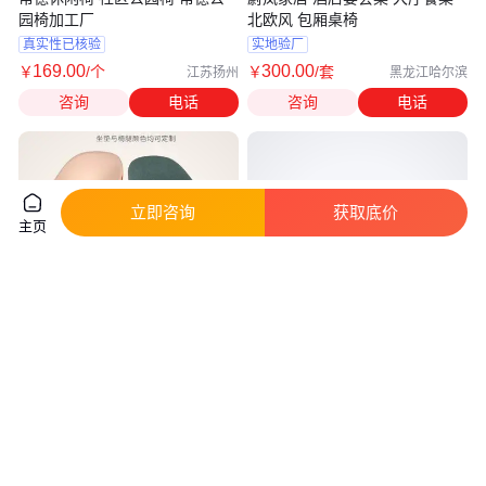
园椅加工厂
北欧风 包厢桌椅
真实性已核验
实地验厂
169
.00
300
.00
￥
/个
￥
/套
江苏扬州
黑龙江哈尔滨
咨询
电话
咨询
电话
立即咨询
获取底价
主页
新款北欧高端轻奢实木酒吧椅高
晋中小区公园椅 橡胶公园椅 学
脚凳酒店售楼处咖啡馆吧台椅岛
校公园椅 晋中街道公园椅加工厂
台椅
真实性已核验
730
.00
160
.00
￥
/件
￥
广东佛山
江苏扬州
咨询
电话
咨询
电话