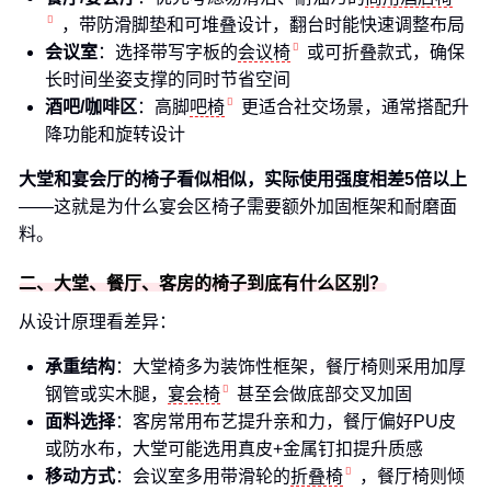
，带防滑脚垫和可堆叠设计，翻台时能快速调整布局
会议室
：选择带写字板的
会议椅
或可折叠款式，确保
长时间坐姿支撑的同时节省空间
酒吧/咖啡区
：高脚
吧椅
更适合社交场景，通常搭配升
降功能和旋转设计
大堂和宴会厅的椅子看似相似，实际使用强度相差5倍以上
——这就是为什么宴会区椅子需要额外加固框架和耐磨面
料。
二、大堂、餐厅、客房的椅子到底有什么区别？
从设计原理看差异：
承重结构
：大堂椅多为装饰性框架，餐厅椅则采用加厚
钢管或实木腿，
宴会椅
甚至会做底部交叉加固
面料选择
：客房常用布艺提升亲和力，餐厅偏好PU皮
或防水布，大堂可能选用真皮+金属钉扣提升质感
移动方式
：会议室多用带滑轮的
折叠椅
，餐厅椅则倾