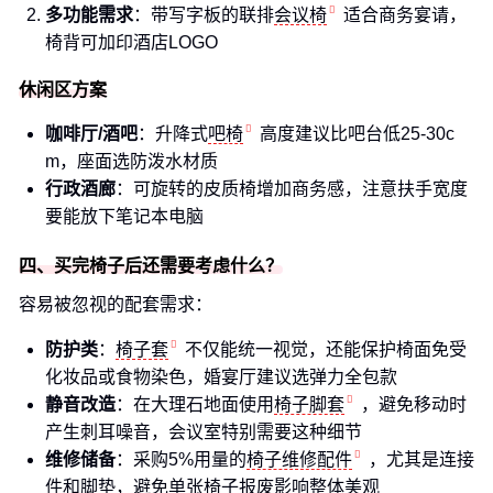
多功能需求
：带写字板的联排
会议椅
适合商务宴请，
椅背可加印酒店LOGO
休闲区方案
咖啡厅/酒吧
：升降式
吧椅
高度建议比吧台低25-30c
m，座面选防泼水材质
行政酒廊
：可旋转的皮质椅增加商务感，注意扶手宽度
要能放下笔记本电脑
四、买完椅子后还需要考虑什么？
容易被忽视的配套需求：
防护类
：
椅子套
不仅能统一视觉，还能保护椅面免受
化妆品或食物染色，婚宴厅建议选弹力全包款
静音改造
：在大理石地面使用
椅子脚套
，避免移动时
产生刺耳噪音，会议室特别需要这种细节
维修储备
：采购5%用量的
椅子维修配件
，尤其是连接
件和脚垫，避免单张椅子报废影响整体美观