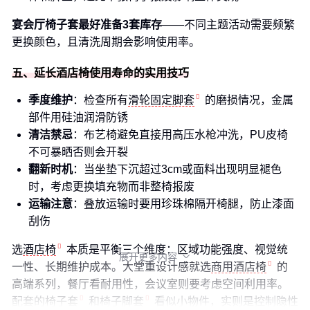
宴会厅椅子套最好准备3套库存
——不同主题活动需要频繁
更换颜色，且清洗周期会影响使用率。
五、延长酒店椅使用寿命的实用技巧
季度维护
：检查所有
滑轮固定脚套
的磨损情况，金属
部件用硅油润滑防锈
清洁禁忌
：布艺椅避免直接用高压水枪冲洗，PU皮椅
不可暴晒否则会开裂
翻新时机
：当坐垫下沉超过3cm或面料出现明显褪色
时，考虑更换填充物而非整椅报废
运输注意
：叠放运输时要用珍珠棉隔开椅腿，防止漆面
刮伤
选
酒店椅
本质是平衡三个维度：区域功能强度、视觉统
展开更多内容

一性、长期维护成本。大堂重设计感就选
商用酒店椅
的
高端系列，餐厅看耐用性，会议室则要考虑空间利用率。
配套的
椅子套
和
椅子脚套
看似小物件，实则是控制隐性