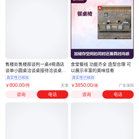
售楼处售楼部谈判一桌4椅酒店
食堂餐线 功能齐全 造型合理 可
谈单小圆桌洽谈桌接待洽谈桌椅
以展示丰富的美味佳肴
组合
真实性已核验
真实性已核验
800
.00
3850
.00
￥
/件
￥
/米
天津
广东深圳
咨询
电话
咨询
电话