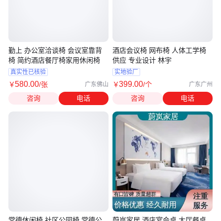
勤上 办公室洽谈椅 会议室靠背
酒店会议椅 网布椅 人体工学椅
椅 简约酒店餐厅椅家用休闲椅
供应 专业设计 林宇
真实性已核验
实地验厂
580
.00
399
.00
￥
/张
￥
/个
广东佛山
广东广州
咨询
电话
咨询
电话
常德休闲椅 社区公园椅 常德公
蔚岚家居 酒店宴会桌 大厅餐桌