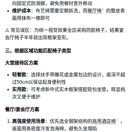
向固定式防滑脚，避免用餐时意外移动
维护成本
：布艺椅需要定期拆洗，而
餐厅椅
的整皮表
面用抹布一擦即可
⚠️ 常见误区：为统一视觉效果全店采购同款椅子，结果宴
会厅椅子半年就出现框架变形。
三、根据区域功能匹配椅子类型
大堂接待区方案
轻奢款
：选择扶手带雕花或金属包边的设计，座深不超
过50cm以保证起身便利性
实用款
：可考虑新中式实木框架搭配软包坐垫，既显档
次又便于维护
餐厅/宴会厅方案
高强度使用场景
：优先选全钢架结构的
商用酒店椅
，
座面用高密度冷发泡海绵，避免久坐塌陷