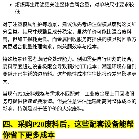
熔炼再生用途更关注整体金属含量，对单块尺寸要求较
低
对于注塑模具维护等场景，建议优先考虑
注塑模具废钢
这类细
分品类。其尺寸规整且成分稳定，虽然单价可能比混合废料
高，但加工损耗更低。而
金属回收服务
商提供的
模具钢回收
方
案更适合批量处理需求，能兼顾效率与成本。
特殊场景还需考虑配套处理能力。例如需要自行切割的场合，
废料厚度超过设备极限会导致额外加工成本；潮湿环境存储则
要避开已生锈的边角料。这些隐性成本往往比报价差异影响更
大。
当现有P20废料规格与需求不匹配时，
工业废金属上门回收
服
务可提供快速置换渠道。但要注意评估运输距离对整体成本的
影响，特别是对于低单价的大宗废料。
四、采购P20废料后，这些配套设备能帮
你省下更多成本