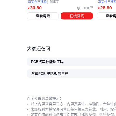
真实性已核验
耐化学
真实性已核
30
.80
28
.80
广东东莞
￥
￥
查看电话
在线咨询
查看
大家还在问
PCB汽车板能返工吗
汽车PCB 电路板的生产
百度爱采购温馨提示：
以上内容来自第三方，内容真实性、准确性、合法性
未经权利方授权许可禁止任何第三方转载、引用，权
如有任何问题请点击页面底部『建议反馈』进行反馈