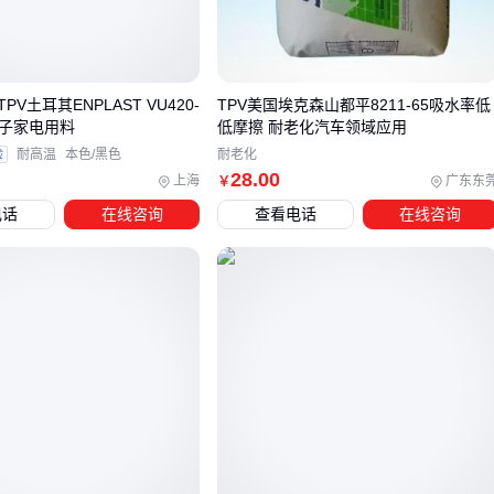
不同汽车电子模块对PCB的性能需求呈现明显分化：发动机控
制单元(ECU)要求微秒级信号同步，而车载充电机更关注大电
流通路的散热均匀性——这意味着同一车型可能需要采购多类
V土耳其ENPLAST VU420-
TPV美国埃克森山都平8211-65吸水率低
专项优化的PCB。
电子家电用料
低摩擦 耐老化汽车领域应用
以车载充电机为例，其PCB必须满足：
验
耐高温
本色/黑色
耐老化
28
.00
上海
广东东
￥
功率模块的铜厚与通流能力匹配
电话
在线咨询
查看电话
在线咨询
高频开关区域的介电常数稳定性
散热片安装面的平面度精度
高压隔离槽的爬电距离控制
这种专项需求解释了为何直接套用消费电子PCB方案会导致充
电效率波动甚至器件烧毁。
三、如何根据车载系统功能精准匹配PCB类型？
汽车电子系统的功能差异直接决定了PCB的性能需求优先级。