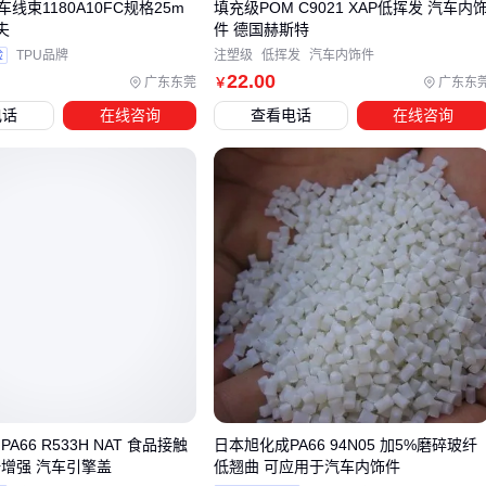
车线束1180A10FC规格25m
填充级POM C9021 XAP低挥发 汽车内
夫
件 德国赫斯特
四、为什么主材达标但生产良率仍不理想？
验
TPU品牌
注塑级
低挥发
汽车内饰件
22
.00
汽车PCB的可靠性不仅取决于板材本身，更与生产环境的工艺
广东东莞
广东东
￥
控制密切相关。许多采购方在选型时过度关注基材参数，却忽
电话
在线咨询
查看电话
在线咨询
略了焊接、检测等配套环节的特殊要求，导致实际生产中出现
虚焊、微短路等隐蔽缺陷。
关键配套设备需满足三项核心要求：防静电处理确保敏感元器
件不受损伤，精密焊接工艺适应高密度引脚布局，多层板检测
能力覆盖内部潜在缺陷。
选择性焊接设备与AOI光学检测是汽车PCB产线标配，但不同
子系统有差异化需求：
发动机ECU板需重点配置X光检测设备排查BGA焊点空洞
车载雷达板要求
激光焊锡机
处理高频信号线路
A66 R533H NAT 食品接触
日本旭化成PA66 94N05 加5%磨碎玻纤
LED控制板依赖
锡膏印刷机
的精度控制
纤增强 汽车引擎盖
低翘曲 可应用于汽车内饰件