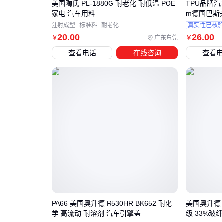
美国陶氏 PL-1880G 耐老化 耐低温 POE
TPU品牌汽
家电 汽车用料
m德国巴斯
注射成型
标准料
耐老化
真实性已核
20
.00
26
.00
广东东莞
￥
￥
查看电话
在线咨询
查看
PA66 美国奥升德 R530HR BK652 耐化
美国奥升德 P
学 高流动 耐溶剂 汽车引擎盖
级 33%玻