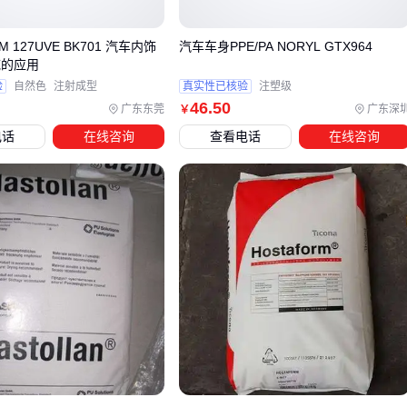
例如，动力控制模块需要高耐热性和抗震动能力，而车载娱乐
系统则更关注信号传输的稳定性。选型时需先明确子系统的工
POM 127UVE BK701 汽车内饰
汽车车身PPE/PA NORYL GTX964
作环境与核心功能，避免因性能错配导致后续维护成本增加。
域的应用
针对不同场景的PCB选型路径：
验
自然色
注射成型
真实性已核验
注塑级
46
.50
广东东莞
广东深
￥
电池管理系统（BMS）：优先选择6层以上厚铜板，确保大
电话
在线咨询
查看电话
在线咨询
电流通路的散热均匀性
电子控制单元（ECU）：需匹配防水连接器接口，并验证高
频信号层的阻抗控制
车载传感器：侧重微细线路加工精度，避免信号衰减
LED照明模块：考虑铜基板的导热系数与光学反射要求
雷达系统：高频材料的选择比层数更重要
实际采购中常出现两种误区：一是过度追求高规格导致成本浪
费，二是用工业级PCB替代车规级产品。建议通过供应商提供
的温度循环测试报告和振动实验数据，验证其方案是否真实满
足汽车电子可靠性标准。