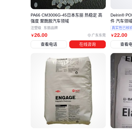
PA66 CM3006G-45日本东丽 热稳定 高
Delrin® 
强度 聚酰胺汽车领域
件 汽车领
注塑级
东丽品牌
真实性已核
26
.00
22
.00
广东东莞
￥
￥
查看电话
在线咨询
查看