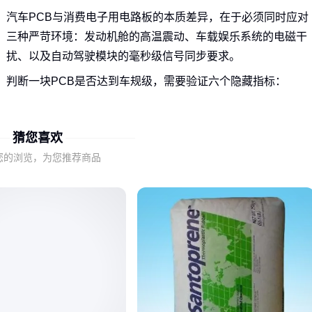
汽车PCB与消费电子用电路板的本质差异，在于必须同时应对
三种严苛环境：发动机舱的高温震动、车载娱乐系统的电磁干
扰、以及自动驾驶模块的毫秒级信号同步要求。
判断一块PCB是否达到车规级，需要验证六个隐藏指标：
温度循环测试后的铜箔附着力
高频振动环境下的阻抗稳定性
猜您喜欢
盐雾腐蚀后的绝缘电阻值
您的浏览，为您推荐商品
突发电流冲击时的热扩散效率
长期湿热环境中的介质损耗
多层板间的信号串扰抑制
这些特性在普通参数表中往往被简化为‘耐高温’‘抗震动’等笼统
描述，而这正是后续系统小毛病的根源。
二、ECU与车载充电机对PCB的核心需求差异