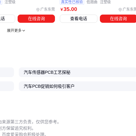
验
注塑级
真实性已核验
低翘曲
注塑级
这些配套的缺失往往在批量生产时才会暴露，提前规划能避免
35
.00
广东东莞
广东东
￥
产能爬坡期的反复调试。
电话
在线咨询
查看电话
在线咨询
操作环节的静电防护同样关键。普通工业手套在接触汽车PCB
展开更多
时可能产生千伏级静电，损坏CMOS器件。专业
防静电手套
应具备两点特性：表面电阻稳定在10^6-10^9Ω范围，同时保证
操作触感不影响精密元件贴装。
日常维护需重点监测焊锡槽温度波动、检测设备校准周期、无
尘车间粒子浓度这三个指标，它们对长期良率的影响比单次采
汽车传感器PCB工艺探秘
购成本差异更显著。
汽车PCB促销如何吸引客户
五、实验室数据良好为何装车后故障频发？
汽车PCB在实车环境面临实验室无法模拟的复合应力：发动机
舱的持续高温振动、门控模块的温湿循环、底盘区域的盐雾腐
蚀。这些因素会加速焊点疲劳、铜箔剥离等失效模式。
由来源第三方负责，仅供您参考。
利方保留追究权利。
安装固定方案需要根据位置特性调整：
，百度爱采购会积极处理。