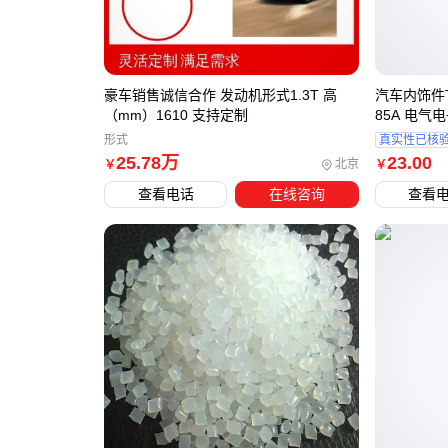
豪车销售诚信合作 发动机形式1.3T 高
汽车内饰件TP
（mm）1610 支持定制
85A 电气
形式
真实性已核
25
.78
万
23
.00
北京
￥
￥
查看电话
在线咨询
查看