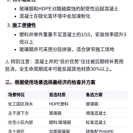
玻璃钢和HDPE对酸碱腐蚀的耐受性远超混凝土
混凝土在硫化氢环境中会加速粉化
施工便捷性
塑料井单件重量不足混凝土的1/10，安装效率提升3
倍以上
玻璃钢井可采用分段拼装，适合狭窄施工场地
⚠️ 特别注意：混凝土井的"低价优势"往往被后期修补费用
抵消，全生命周期成本可能反超其他材质30%以上。
三、根据使用场景选择最经济的检查井方案
场景特征
首选材质
备选方案
化工园区排水
HDPE塑料
玻璃钢
主干道下方
玻璃钢
增强混凝土
住宅小区内部
塑料/玻璃钢
标准混凝土
冻土地区
加厚玻璃钢
特殊配方HDPE