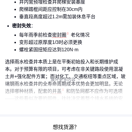
井内需预埋检查井爬梯安装基座
爬梯踏棍间距应控制在30cm内
垂直段高度超过1.2m需加装休息平台
密封失效
：
每年雨季前检查
密封圈
老化情况
变形超过原厚度1/3时必须更换
螺栓紧固扭矩应达到120N·m
选择雨水检查井本质上是在平衡初始投入和长期维护成
本。对于预算有限的项目，可考虑在非关键路段使用混凝
土井+强化配件方案；而对化工、交通枢纽等重点区域，玻
展开更多内容

璃钢雨水检查井的全寿命周期成本优势会更加明显。无论
选择哪种材质，配套的
井盖
和防坠网都不应作为可选项
——这些看似次要的部件，往往决定着整个排水系统的安
全可靠性。
想找货源？