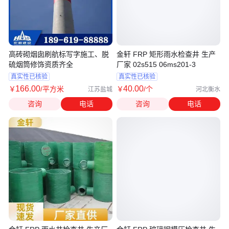
高砖砌烟囱刷航标写字施工、脱
金轩 FRP 矩形雨水检查井 生产
硫烟筒修饰资质齐全
厂家 02s515 06ms201-3
真实性已核验
真实性已核验
166
.00
40
.00
￥
/平方米
￥
/个
江苏盐城
河北衡水
咨询
电话
咨询
电话