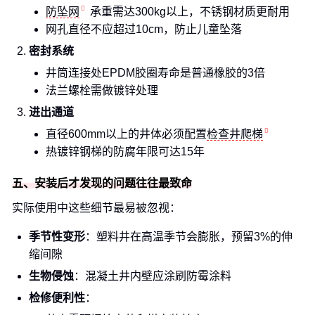
防坠网
承重需达300kg以上，不锈钢材质更耐用
网孔直径不应超过10cm，防止儿童坠落
密封系统
井筒连接处EPDM胶圈寿命是普通橡胶的3倍
法兰螺栓需做镀锌处理
进出通道
直径600mm以上的井体必须配置
检查井爬梯
热镀锌钢梯的防腐年限可达15年
五、安装后才发现的问题往往最致命
实际使用中这些细节最易被忽视：
季节性变形
：塑料井在高温季节会膨胀，预留3%的伸
缩间隙
生物侵蚀
：混凝土井内壁应涂刷防霉涂料
检修便利性
：