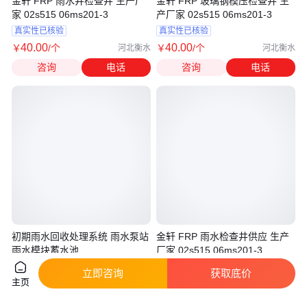
金轩 FRP 雨水井检查井 生产厂
金轩 FRP 玻璃钢模压检查井 生
家 02s515 06ms201-3
产厂家 02s515 06ms201-3
真实性已核验
真实性已核验
40
.00
40
.00
￥
/个
￥
/个
河北衡水
河北衡水
咨询
电话
咨询
电话
初期雨水回收处理系统 雨水泵站
金轩 FRP 雨水检查井供应 生产
雨水模块蓄水池
厂家 02s515 06ms201-3
真实性已核验
真实性已核验
立即咨询
获取底价
6
.00
40
.00
主页
￥
万
/套
￥
/个
四川成都
河北衡水
咨询
电话
咨询
电话