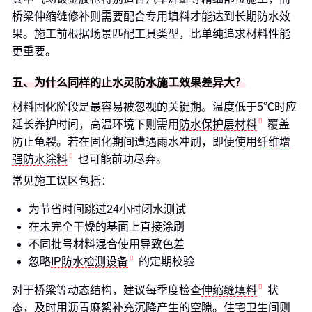
桥梁伸缩缝修补则需要配合专用填料才能达到长期防水效
果。施工前根据场景匹配工具类型，比单纯追求材料性能
更重要。
五、为什么同样的止水灵防水施工效果差异大？
材料固化阶段是最容易被忽视的关键期。温度低于5℃时应
延长养护时间，高温环境下则需用
防水保护层材料
覆盖
防止龟裂。若在固化期间遭遇雨水冲刷，即便使用
纤维增
强防水涂料
也可能前功尽弃。
常见施工误区包括：
为节省时间跳过24小时闭水测试
在未完全干燥的基面上直接涂刷
不同批号材料混合使用导致色差
忽略
IP防水检测设备
的定期校验
对于桥梁等动态结构，建议每季度检查
伸缩缝填料
状
态，及时用沥青麻絮补充沉降产生的空隙。住宅卫生间则