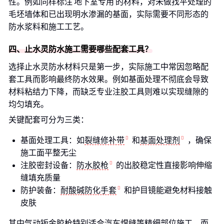
性。例如同样标注'地下室专用'的材料，对未做找平处理的
毛坯墙体和已出现明水渗漏的基面，实际需要不同形态的
防水浆料和施工工艺。
四、止水灵防水施工需要哪些配套工具？
选择止水灵防水材料只是第一步，实际施工中常因忽略配
套工具而影响最终防水效果。例如基面处理不彻底会导致
材料粘结力下降，而缺乏专业注胶工具则难以实现缝隙的
均匀填充。
关键配套可分为三类：
基面处理工具：如
裂缝修补带
和
基面处理剂
，确保
施工面平整无尘
注胶密封设备：
防水胶枪
的出胶稳定性直接影响伸缩
缝填充质量
防护装备：
耐酸碱防化手套
和护目镜能避免材料接触
皮肤
其中气动钣金胶枪特别适合汽车焊缝等精细部位施工，而