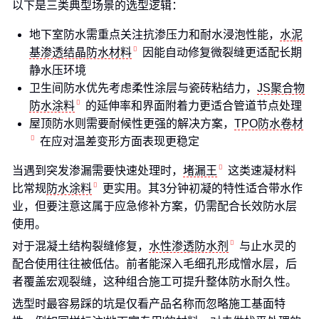
以下是三类典型场景的选型逻辑：
地下室防水需重点关注抗渗压力和耐水浸泡性能，
水泥
基渗透结晶防水材料
因能自动修复微裂缝更适配长期
静水压环境
卫生间防水优先考虑柔性涂层与瓷砖粘结力，
JS聚合物
防水涂料
的延伸率和界面附着力更适合管道节点处理
屋顶防水则需要耐候性更强的解决方案，
TPO防水卷材
在应对温差变形方面表现更稳定
当遇到突发渗漏需要快速处理时，
堵漏王
这类速凝材料
比常规
防水涂料
更实用。其3分钟初凝的特性适合带水作
业，但要注意这属于应急修补方案，仍需配合长效防水层
使用。
对于混凝土结构裂缝修复，
水性渗透防水剂
与止水灵的
配合使用往往被低估。前者能深入毛细孔形成憎水层，后
者覆盖宏观裂缝，这种组合施工可提升整体防水耐久性。
选型时最容易踩的坑是仅看产品名称而忽略施工基面特