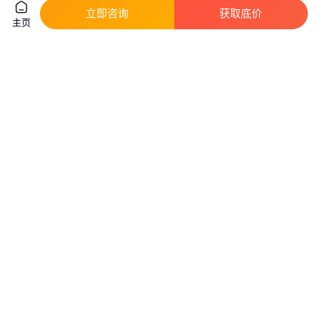
立即咨询
获取底价
主页
快速堵漏王水不漏快干水泥胶卫
不粘胶涂层-金属不粘胶涂层-不
生间下水管防水堵漏速干填补材
粘 胶涂层定制生产厂家
料
92
.00
301
.20
￥
/千克
￥
/件
广东广州
广东东莞
咨询
电话
咨询
电话