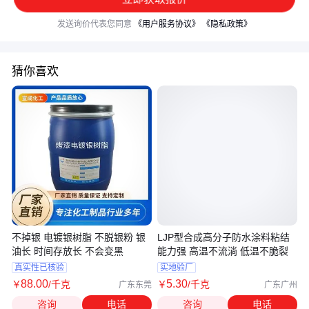
发送询价代表您同意
《用户服务协议》
《隐私政策》
猜你喜欢
不掉银 电镀银树脂 不脱银粉 银
LJP型合成高分子防水涂料粘结
油长 时间存放长 不会变黑
能力强 高温不流淌 低温不脆裂
真实性已核验
实地验厂
88
.00
5
.30
￥
/千克
￥
/千克
广东东莞
广东广州
咨询
电话
咨询
电话