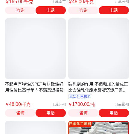
165
.00
48
.00
￥
/千克
￥
/千克
江苏南京
江苏苏州
咨询
电话
咨询
电话
不起点有弹性的PET片材硅油好
破乳剂的作用,不但和加入量成正
用性价比高半年内不满意退换货
比含油乳化废水絮凝沉淀厂家供
应
真实性已核验
48
.00
1700
.00
￥
/千克
￥
/吨
江苏苏州
河南郑州
咨询
电话
咨询
电话