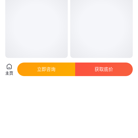
艾迪科抗氧剂ADK STAB AO-
抗氧剂1010 含量99% 用作塑料
立即咨询
获取底价
412S工程塑料抗氧化剂耐萃取高
制品的热加工中 CAS6683-19-8
主页
分子量
真实性已核验
真实性已核验
250
.00
38
.00
￥
/千克
￥
/千克
上海
山东泰安
咨询
电话
咨询
电话