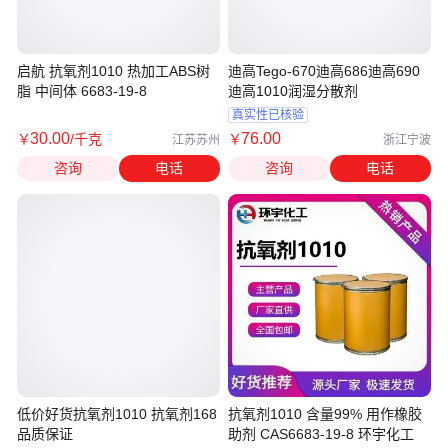
启航 抗氧剂1010 热加工ABS树
迪高Tego-670迪高686迪高690
脂 中间体 6683-19-8
迪高1010润湿分散剂
真实性已核验
30
.00
76
.00
￥
/千克
￥
江苏苏州
浙江宁波
咨询
电话
咨询
电话
低价好货抗氧剂1010 抗氧剂168
抗氧剂1010 含量99% 用作橡胶
品质保证
助剂 CAS6683-19-8 环宇化工