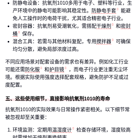
防静电设备：抗氧剂1010多用于电子、塑料等行业，生
产环境中的静电可能影响其稳定性。
防静电手套
能避
免人工操作时的电荷干扰，尤其适合精密电子行业。
密封容器：抗氧剂易受潮氧化，需搭配
干燥剂
和
密封
桶
保存。
混合工具：若需与其他材料复配，专用
搅拌器
可确保
均匀分散，避免局部浓度过高。
不同应用场景对配套设备的需求也有差异。例如化工行业
可能还需
防化服
和
护目镜
，而电子行业更注重无尘环
境。根据实际使用强度选择配套规格，避免防护不足或过
度配置。
五、这些使用细节，直接影响抗氧剂1010的寿命
抗氧剂1010的实际效果与日常操作紧密相关。以下细节常
被忽视却至关重要：
环境监测：定期用
温湿度计
检查存储环境，湿度较高
时需增加干燥剂更换频率。