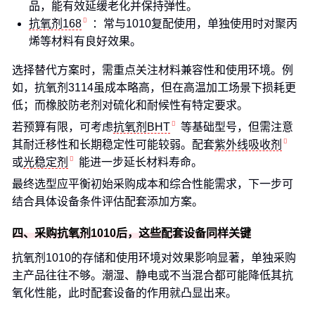
品，能有效延缓老化并保持弹性。
抗氧剂168
：常与1010复配使用，单独使用时对聚丙
烯等材料有良好效果。
选择替代方案时，需重点关注材料兼容性和使用环境。例
如，抗氧剂3114虽成本略高，但在高温加工场景下损耗更
低；而橡胶防老剂对硫化和耐候性有特定要求。
若预算有限，可考虑
抗氧剂BHT
等基础型号，但需注意
其耐迁移性和长期稳定性可能较弱。配套
紫外线吸收剂
或
光稳定剂
能进一步延长材料寿命。
最终选型应平衡初始采购成本和综合性能需求，下一步可
结合具体设备条件评估配套添加方案。
四、采购抗氧剂1010后，这些配套设备同样关键
抗氧剂1010的存储和使用环境对效果影响显著，单独采购
主产品往往不够。潮湿、静电或不当混合都可能降低其抗
氧化性能，此时配套设备的作用就凸显出来。