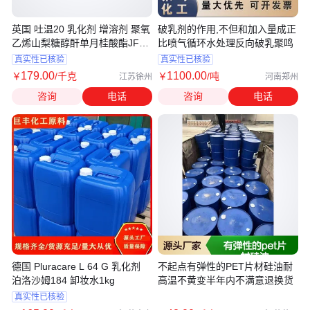
英国 吐温20 乳化剂 增溶剂 聚氧
破乳剂的作用,不但和加入量成正
乙烯山梨糖醇酐单月桂酸酯JFHT
比喷气循环水处理反向破乳聚鸣
1Kg
真实性已核验
真实性已核验
179
.00
1100
.00
￥
/千克
￥
/吨
江苏徐州
河南郑州
咨询
电话
咨询
电话
德国 Pluracare L 64 G 乳化剂
不起点有弹性的PET片材硅油耐
泊洛沙姆184 卸妆水1kg
高温不黄变半年内不满意退换货
真实性已核验