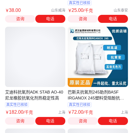
真实性已核验
38
.00
25
.00
￥
￥
/千克
山东威海
山东泰安
咨询
电话
咨询
电话
艾迪科抗氧剂ADK STAB AO-40
巴斯夫抗氧剂245助剂BASF
尼龙橡胶抗氧化剂热稳定性高
IRGANOX 245塑料受阻酚抗氧
化剂
真实性已核验
真实性已核验
182
.00
72
.00
￥
/千克
￥
/千克
上海
上海
咨询
电话
咨询
电话