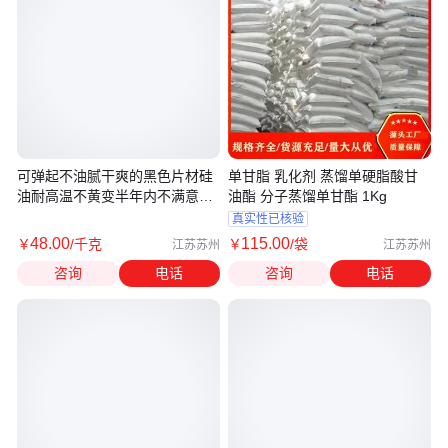
可弹起不油腻干爽的黑色片材硅
单甘脂 乳化剂 蒸馏单硬脂酸甘
油耐高温不黄变半年内不满意退
油酯 分子蒸馏单甘酯 1Kg
换货
真实性已核验
48
.00
115
.00
￥
/千克
￥
/袋
江苏苏州
江苏苏州
咨询
电话
咨询
电话