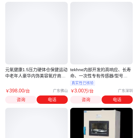
元氧健康1.5压力硬体仓保健运动
tekhne内部开发的高响应、长寿
中老年人豪华内饰美容氧疗商务
命、一次性专有传感器/型号
舱
3000RS
真实性已核验
398
.00
3
.00
￥
/台
￥
万
/台
广东佛山
广东深圳
咨询
电话
咨询
电话