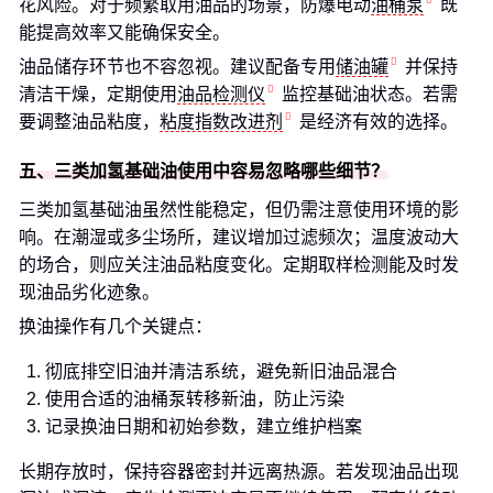
花风险。对于频繁取用油品的场景，防爆电动
油桶泵
既
能提高效率又能确保安全。
油品储存环节也不容忽视。建议配备专用
储油罐
并保持
清洁干燥，定期使用
油品检测仪
监控基础油状态。若需
要调整油品粘度，
粘度指数改进剂
是经济有效的选择。
五、三类加氢基础油使用中容易忽略哪些细节？
三类加氢基础油虽然性能稳定，但仍需注意使用环境的影
响。在潮湿或多尘场所，建议增加过滤频次；温度波动大
的场合，则应关注油品粘度变化。定期取样检测能及时发
现油品劣化迹象。
换油操作有几个关键点：
彻底排空旧油并清洁系统，避免新旧油品混合
使用合适的油桶泵转移新油，防止污染
记录换油日期和初始参数，建立维护档案
长期存放时，保持容器密封并远离热源。若发现油品出现