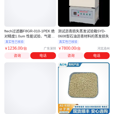
ftech过滤器F8GR-010-1PEK 绝
测试沥青损失蒸发试验箱SYD-
对精度1.0um 性能试验、气密检
0608型石油沥青材料的蒸发损失
查
真实性已核验
真实性已核验
1236
.00
7800
.00
￥
/台
￥
/台
广东深圳
河北沧州
咨询
电话
咨询
电话