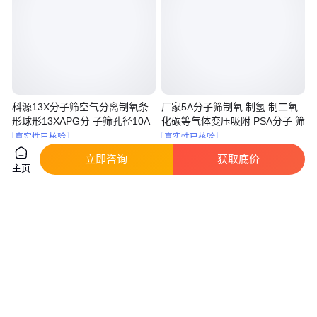
科源13X分子筛空气分离制氧条
厂家5A分子筛制氧 制氢 制二氧
形球形13XAPG分 子筛孔径10A
化碳等气体变压吸附 PSA分子 筛
真实性已核验
真实性已核验
1000
.00
19
.00
￥
/千克
￥
/千克
江西萍乡
江西萍乡
立即咨询
获取底价
主页
咨询
电话
咨询
电话