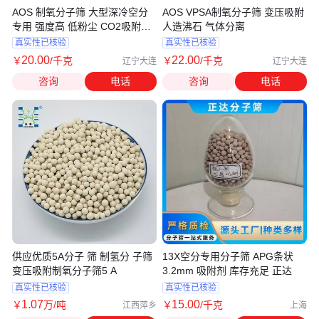
AOS 制氧分子筛 大型深冷空分
AOS VPSA制氧分子筛 变压吸附
专用 强度高 低粉尘 CO2吸附值
人造沸石 气体分离
高
真实性已核验
真实性已核验
20
.00
22
.00
￥
/千克
￥
/千克
辽宁大连
辽宁大连
咨询
电话
咨询
电话
供应优质5A分子 筛 制氢分 子筛
13X空分专用分子筛 APG条状
变压吸附制氧分子筛5 A
3.2mm 吸附剂 库存充足 正达
真实性已核验
真实性已核验
1
.07
15
.00
￥
万
/吨
￥
/千克
江西萍乡
上海