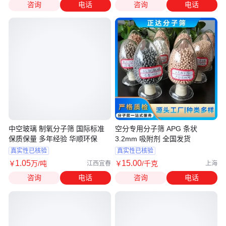
咨询
电话
咨询
电话
中空玻璃 制氧分子筛 国际标准
空分专用分子筛 APG 条状
保质保量 多年经验 华顺环保
3.2mm 吸附剂 全国发货
真实性已核验
真实性已核验
1
.05
15
.00
￥
万
/吨
￥
/千克
江西宜春
上海
咨询
电话
咨询
电话