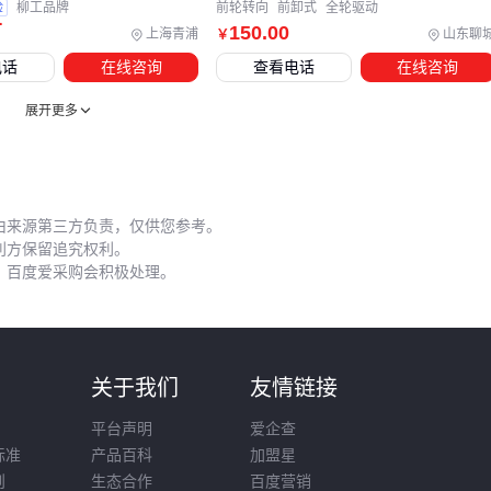
验
柳工品牌
前轮转向
前卸式
全轮驱动
应急工具
：备一套
叉车维修工具
应对现场突发故障，包括
万
150
.00
上海青浦
山东聊
￥
千斤顶、扒胎器等
电话
在线咨询
查看电话
在线咨询
维护铁律
：清洁比润滑更重要——90%的液压故障源于污染物
展开更多
进入油路。
综合来看，铲车的选型本质是“场景需求翻译成技术参数”的过
程。先明确作业环境、物料特性和使用频率，再对比动力配置
由来源第三方负责，仅供您参考。
（柴油/电动）、驱动方式（两驱/四驱）和扩展能力，最后用
利方保留追究权利。
套和维护方案锁定总成本。
，百度爱采购会积极处理。
则
关于我们
友情链接
平台声明
爱企查
标准
产品百科
加盟星
则
生态合作
百度营销