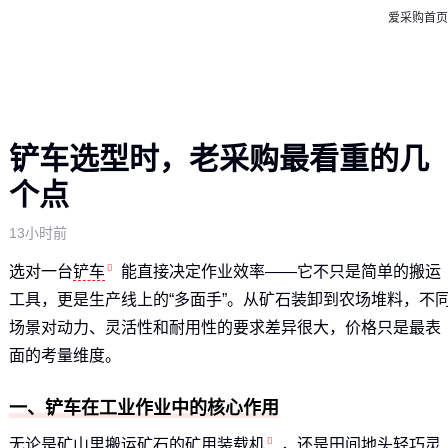
爱采购首页
铲车选型时，老采购最看重的几
个点
13小时前
选对一台
铲车
能直接决定作业效率——它不只是简单的搬运
工具，更是生产线上的“多面手”。从矿石装卸到农场堆料，不
场景对动力、灵活性和耐用性的要求差异很大，价格只是最表
面的考量维度。
一、铲车在工业作业中的核心作用
无论是矿山里搬运矿石的
矿用装载机
，还是田间地头轻巧灵