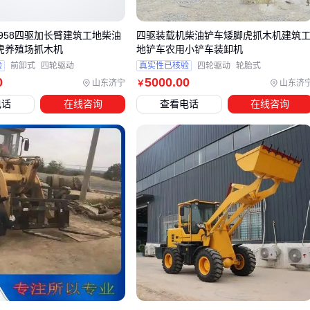
规则地面，但转弯半径会略大于普通型号
室内环保场景
958四驱加长臂建筑工地柴油
四驱装载机柴油铲车矮脚虎抓木机建筑
电动叉车
零排放的特性更适合食品车间、仓储物流中心，
脚虎养殖场抓木机
地铲车农用小铲车装卸机
但需考虑充电设施布局
验
前卸式
四轮驱动
真实性已核验
四轮驱动
轮胎式
0
5000
.00
多功能需求
山东济宁
山东济
￥
部分机型可通过快换装置实现铲斗、叉架、钻头等多功能切
电话
在线咨询
查看电话
在线咨询
换，适合预算有限的中小型业主
决策提示
：特种场景（如矿井、冷库）务必确认设备的防护等
级和温度适应性。
四、铲车使用中不可或缺的配套设备
采购主设备后，这些配套投入往往被低估：
损耗件更换
：
叉车轮胎
的耐磨性直接影响运营成本，实心胎适合碎石场
地，充气胎则提供更好减震