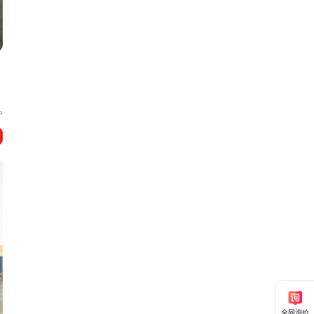
构
宁
全网询价