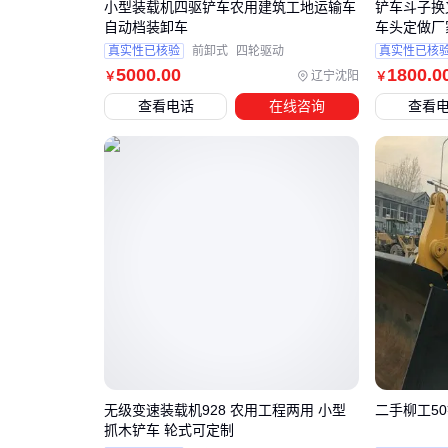
小型装载机四驱铲车农用建筑工地运输车
铲车斗子换
自动档装卸车
车头定做厂
真实性已核验
前卸式
四轮驱动
真实性已核
5000
.00
1800
.0
辽宁沈阳
￥
￥
查看电话
在线咨询
查看
无级变速装载机928 农用工程两用 小型
二手柳工5
抓木铲车 轮式可定制