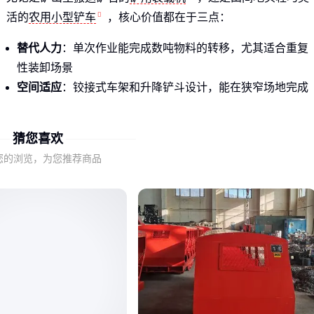
活的
农用小型铲车
，核心价值都在于三点：
替代人力
：单次作业能完成数吨物料的转移，尤其适合重复
性装卸场景
空间适应
：铰接式车架和升降铲斗设计，能在狭窄场地完成
转向和堆高
功能扩展
：通过更换叉齿、铲斗等附件，可适配土方、散
猜您喜欢
料、成件货物等多种作业
您的浏览，为您推荐商品
注意
：铲车的实际效能往往取决于“人机配合”的熟练度，而非
纯看参数高低。
二、铲车选型的关键考量因素
老采购在评估设备时，通常会先问三个问题：
作业环境有多苛刻？
泥泞工地需要
四驱柴油铲车
的越野能力，硬化厂房地面则