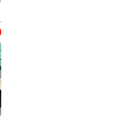
铲
宁
磨