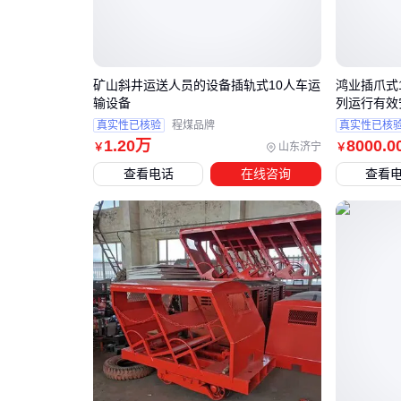
矿山斜井运送人员的设备插轨式10人车运
鸿业插爪式
输设备
列运行有效
真实性已核验
程煤品牌
真实性已核
1
.20
万
8000
.0
山东济宁
￥
￥
查看电话
在线咨询
查看