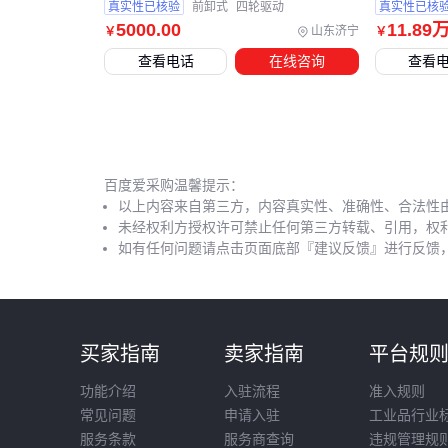
真实性已核验
前卸式
四轮驱动
真实性已核
5000
.00
11
.89
山东济宁
￥
￥
查看电话
在线咨询
查看
百度爱采购温馨提示：
以上内容来自第三方，内容真实性、准确性、合法性
未经权利方授权许可禁止任何第三方转载、引用，权
如有任何问题请点击页面底部『建议反馈』进行反馈
买家指南
卖家指南
平台规
功能介绍
入驻流程
准入规则
常见问题
申请入驻
工业品行业
服务条款
服务商查询
违规管理规