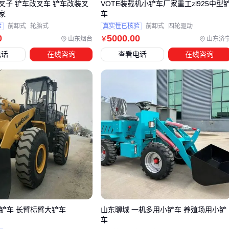
叉子 铲车改叉车 铲车改装叉
VOTE装载机小铲车厂家重工zl925中型
能源管理
：
家
车
叉车电池
的循环寿命和充电效率决定了电动车型的停机时
验
前卸式
轮胎式
真实性已核验
前卸式
四轮驱动
间，铅酸电池性价比高但维护频繁
0
5000
.00
山东烟台
山东济
￥
属具扩展
：
电话
在线咨询
查看电话
在线咨询
积雪铲、货叉等附件能显著拓展设备功能边界，建议预留
10%-15%预算
经验之谈
：配套设备的采购渠道最好与主机一致，避免兼容性
问题。
五、铲车日常维护中的注意事项
这些细节能延长设备寿命：
液压系统
：每500小时更换滤芯，浑浊的液压油会加速泵阀
损
0铲车 长臂标臂大铲车
山东聊城 一机多用小铲车 养殖场用小铲
结构检查
：重点关注大臂铰接点和铲斗焊缝，早期裂纹补焊
车
成本远低于断裂更换