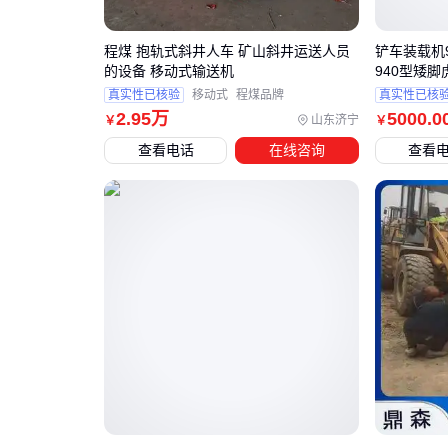
程煤 抱轨式斜井人车 矿山斜井运送人员
铲车装载机
的设备 移动式输送机
940型矮
真实性已核验
移动式
程煤品牌
真实性已核
2
.95
万
5000
.0
山东济宁
￥
￥
查看电话
在线咨询
查看