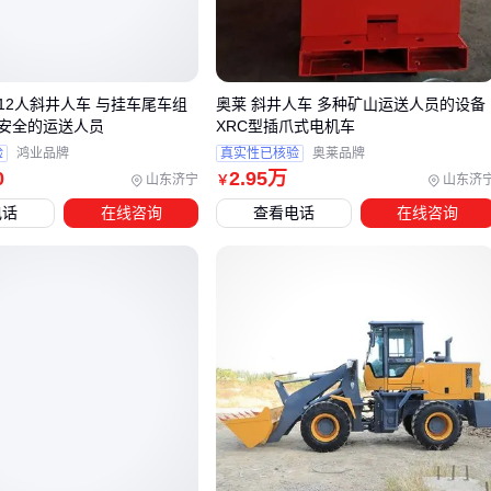
可用两驱节省成本
连续作业强度如何？
每天8小时以上的高频使用，必须关注液压系统散热性和结
12人斜井人车 与挂车尾车组
奥莱 斜井人车 多种矿山运送人员的设备
件焊接工艺
安全的运送人员
XRC型插爪式电机车
物料特性是什么？
验
鸿业品牌
真实性已核验
奥莱品牌
松散砂石需要大容量铲斗，而金属锭装卸则更看重举升机构
0
2
.95
万
山东济宁
山东济
￥
的稳定性
电话
在线咨询
查看电话
在线咨询
关键结论
：没有“最好”的铲车，只有“最匹配当前作业流程”的铲
车。
三、根据作业需求选择合适的铲车类型
场景分流方案
复杂地形作业
越野叉车
凭借宽胎面和短轴距，适合建筑工地、林区等不