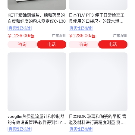
KETT精确测量盐、糖和药品的
日本TLV PT3 便于日常检查工
白度和纯度的粉末测定仪C-130
具使用的口袋尺寸的疏水泄漏
检测仪 PT1
真实性已核验
真实性已核验
1236
.00
1236
.00
￥
/台
￥
/台
广东深圳
广东深圳
咨询
电话
咨询
电话
voegtlin热质量流量计和控制器
日本NDK 玻璃和陶瓷的平板 管
的有效设备管理/软件得到红Y-
道及材料进行高精度测量 测厚
生产
仪 UDM-960
真实性已核验
真实性已核验