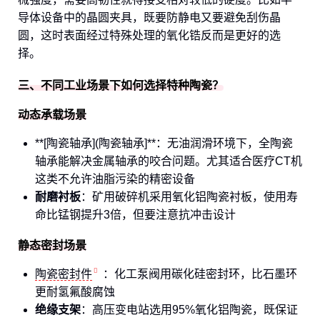
导体设备中的晶圆夹具，既要防静电又要避免刮伤晶
圆，这时表面经过特殊处理的氧化锆反而是更好的选
择。
三、不同工业场景下如何选择特种陶瓷？
动态承载场景
**[陶瓷轴承](陶瓷轴承]**：无油润滑环境下，全陶瓷
轴承能解决金属轴承的咬合问题。尤其适合医疗CT机
这类不允许油脂污染的精密设备
耐磨衬板
：矿用破碎机采用氧化铝陶瓷衬板，使用寿
命比锰钢提升3倍，但要注意抗冲击设计
静态密封场景
陶瓷密封件
：化工泵阀用碳化硅密封环，比石墨环
更耐氢氟酸腐蚀
绝缘支架
：高压变电站选用95%氧化铝陶瓷，既保证