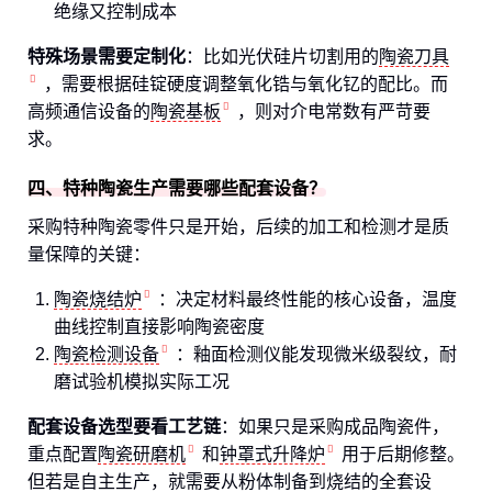
绝缘又控制成本
特殊场景需要定制化
：比如光伏硅片切割用的
陶瓷刀具
，需要根据硅锭硬度调整氧化锆与氧化钇的配比。而
高频通信设备的
陶瓷基板
，则对介电常数有严苛要
求。
四、特种陶瓷生产需要哪些配套设备？
采购特种陶瓷零件只是开始，后续的加工和检测才是质
量保障的关键：
陶瓷烧结炉
：决定材料最终性能的核心设备，温度
曲线控制直接影响陶瓷密度
陶瓷检测设备
：釉面检测仪能发现微米级裂纹，耐
磨试验机模拟实际工况
配套设备选型要看工艺链
：如果只是采购成品陶瓷件，
重点配置
陶瓷研磨机
和
钟罩式升降炉
用于后期修整。
但若是自主生产，就需要从粉体制备到烧结的全套设