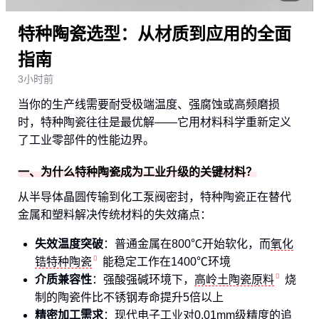
特种陶瓷选型：从材质到应用的全面
指南
3小时前
当你的生产线需要耐受极端温度、强腐蚀或高频磨损
时，特种陶瓷往往是最优解——它用材料科学重新定义
了工业零部件的性能边界。
一、为什么特种陶瓷成为工业升级的关键材料？
从半导体晶圆传输到化工泵阀密封，特种陶瓷正在替代
金属和塑料解决传统材料的失效痛点：
失效温度突破
：普通金属在800℃开始软化，而
氧化
锆特种陶瓷
能稳定工作在1400℃环境
介质兼容性
：强酸强碱环境下，
高岭土陶瓷原料
烧
制的陶瓷件比不锈钢寿命提升5倍以上
精密加工需求
：现代电子工业对0.01mm级精度的追