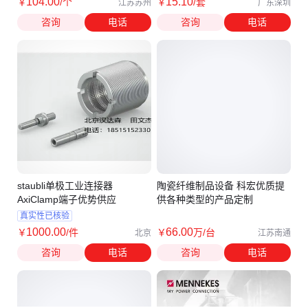
104
.00
15
.10
￥
/个
￥
/套
江苏苏州
广东深圳
咨询
电话
咨询
电话
staubli单极工业连接器
陶瓷纤维制品设备 科宏优质提
AxiClamp端子优势供应
供各种类型的产品定制
真实性已核验
1000
.00
66
.00
￥
/件
￥
万
/台
北京
江苏南通
咨询
电话
咨询
电话