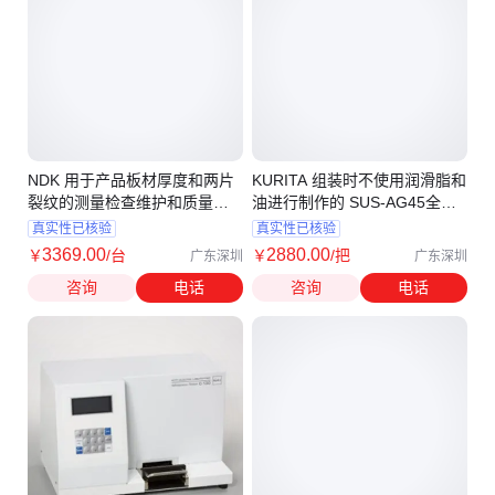
NDK 用于产品板材厚度和两片
KURITA 组装时不使用润滑脂和
裂纹的测量检查维护和质量控
油进行制作的 SUS-AG45全不
制 UDM-750
锈钢喷枪
真实性已核验
真实性已核验
3369
.00
2880
.00
￥
/台
￥
/把
广东深圳
广东深圳
咨询
电话
咨询
电话