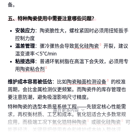
备。
五、特种陶瓷使用中需要注意哪些问题？
安装应力
：陶瓷脆性大，螺栓紧固时必须用扭矩扳手
控制力度
温差管理
：骤冷骤热会导致
氮化硅陶瓷
开裂，建议
温变速率＜5℃/min
粘接选择
：普通环氧树脂在高温下会失效，必须用专
用
陶瓷粘合剂
维护成本容易被低估
：比如
陶瓷釉面检测设备
的校准
周期，会比金属检测仪更频繁。而陶瓷件的库存管理也
要注意防潮，避免吸湿影响尺寸精度。
特种陶瓷的选型本质是系统工程——先锁定核心性能需
展开更多内容

求，再权衡材质、工艺和成本。氧化铝适合大多数常规
应用，而极端工况下
氧化锆特种陶瓷
或
碳化硅陶瓷
可
能更经济。关键是把使用寿命和维护成本纳入整体评
估，而不是单纯比较采购单价。