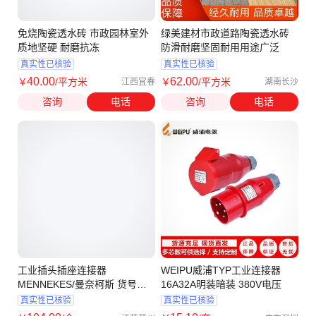
免烧陶瓷透水砖 市政园林室外
绿美建材市政道路陶瓷透水砖
质地坚硬 耐磨抗冻
防滑耐磨坚固耐用用途广泛
真实性已核验
真实性已核验
40
.00
62
.00
￥
/平方米
￥
/平方米
江西宜春
湖南长沙
咨询
电话
咨询
电话
工业插头插座连接器
WEIPU威浦TYP工业连接器
MENNEKES/曼奈柯斯 货号
16A32A明装暗装 380V电压
3416 32A 5P 6H 400V IP44
真实性已核验
真实性已核验