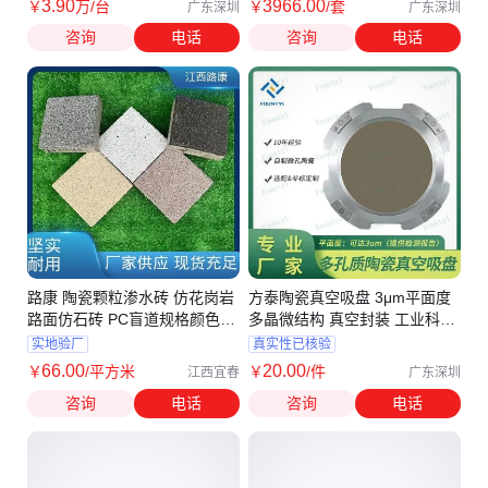
3
.90
3966
.00
￥
万
/台
￥
/套
广东深圳
广东深圳
咨询
电话
咨询
电话
路康 陶瓷颗粒渗水砖 仿花岗岩
方泰陶瓷真空吸盘 3μm平面度
路面仿石砖 PC盲道规格颜色
多晶微结构 真空封装 工业科研
600*600
优选
实地验厂
真实性已核验
66
.00
20
.00
￥
/平方米
￥
/件
江西宜春
广东深圳
咨询
电话
咨询
电话