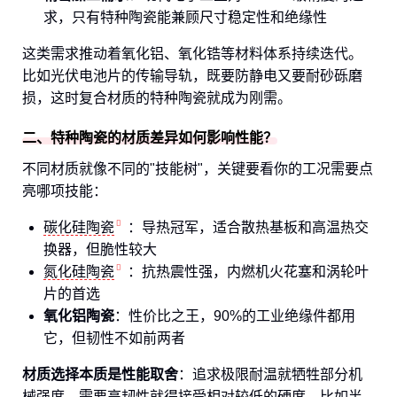
求，只有特种陶瓷能兼顾尺寸稳定性和绝缘性
这类需求推动着氧化铝、氧化锆等材料体系持续迭代。
比如光伏电池片的传输导轨，既要防静电又要耐砂砾磨
损，这时复合材质的特种陶瓷就成为刚需。
二、特种陶瓷的材质差异如何影响性能？
不同材质就像不同的"技能树"，关键要看你的工况需要点
亮哪项技能：
碳化硅陶瓷
：导热冠军，适合散热基板和高温热交
换器，但脆性较大
氮化硅陶瓷
：抗热震性强，内燃机火花塞和涡轮叶
片的首选
氧化铝陶瓷
：性价比之王，90%的工业绝缘件都用
它，但韧性不如前两者
材质选择本质是性能取舍
：追求极限耐温就牺牲部分机
械强度，需要高韧性就得接受相对较低的硬度。比如半