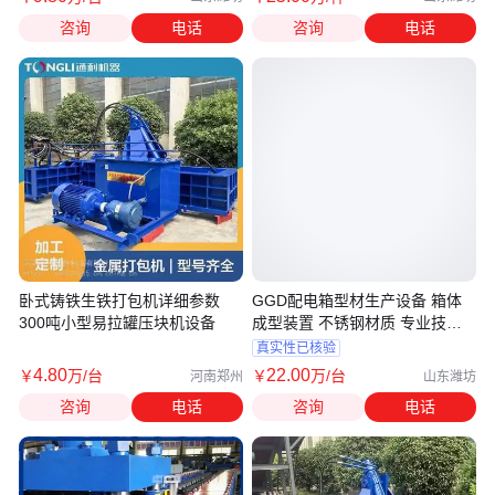
咨询
电话
咨询
电话
卧式铸铁生铁打包机详细参数
GGD配电箱型材生产设备 箱体
300吨小型易拉罐压块机设备
成型装置 不锈钢材质 专业技术
炜桦
真实性已核验
4
.80
22
.00
￥
万
/台
￥
万
/台
河南郑州
山东潍坊
咨询
电话
咨询
电话