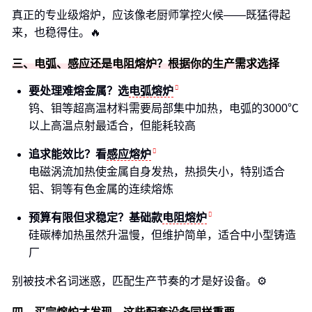
真正的专业级熔炉，应该像老厨师掌控火候——既猛得起
来，也稳得住。🔥
三、电弧、感应还是电阻熔炉？根据你的生产需求选择
要处理难熔金属？选
电弧熔炉
钨、钼等超高温材料需要局部集中加热，电弧的3000℃
以上高温点射最适合，但能耗较高
追求能效比？看
感应熔炉
电磁涡流加热使金属自身发热，热损失小，特别适合
铝、铜等有色金属的连续熔炼
预算有限但求稳定？基础款
电阻熔炉
硅碳棒加热虽然升温慢，但维护简单，适合中小型铸造
厂
别被技术名词迷惑，匹配生产节奏的才是好设备。⚙️