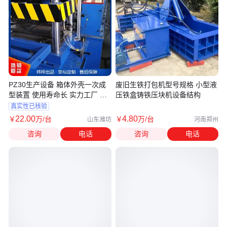
PZ30生产设备 箱体外壳一次成
废旧生铁打包机型号规格 小型液
型装置 使用寿命长 实力工厂 炜
压铁盒铸铁压块机设备结构
桦
真实性已核验
22
.00
4
.80
￥
万
/台
￥
万
/台
山东潍坊
河南郑州
咨询
电话
咨询
电话