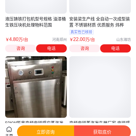
液压铸铁打包机型号规格 油漆桶
安装梁生产线 全自动一次成型装
生铁压块机处理物料范围
置 不锈钢材质 优质服务 炜桦
真实性已核验
4
.80
22
.00
￥
万
/台
￥
万
/台
河南郑州
山东潍坊
咨询
电话
咨询
电话
50KW匠奥变频电磁感应蒸汽发
变频电磁蒸汽发生器厂家 电磁感
生器可PID旋钮调节功率蒸汽量
应蒸汽锅炉8KW 德斯达
立即咨询
获取底价
70公斤
主页