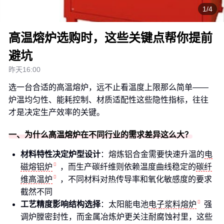
1/4
高温熔炉选购时，这些关键点帮你提前
避坑
昨天16:00
选一台合适的高温熔炉，远不止看温度上限那么简单——
炉温均匀性、能耗控制、材质适配性这些隐性指标，往往
才是决定生产效率的关键。
一、为什么高温熔炉在不同行业的需求差异这么大？
材料特性决定炉型设计
：熔炼铝合金需要快速升温的
电
磁熔铝炉
，而生产碳纤维则依赖温度曲线稳定的
碳纤
维高温炉
，不同材料对热传导率和氧化敏感度的要求
截然不同
工艺精度影响结构选择
：太阳能电池
电子浆料熔炉
强
调炉膛密封性，而金属冶炼炉更关注耐腐蚀衬里，这些