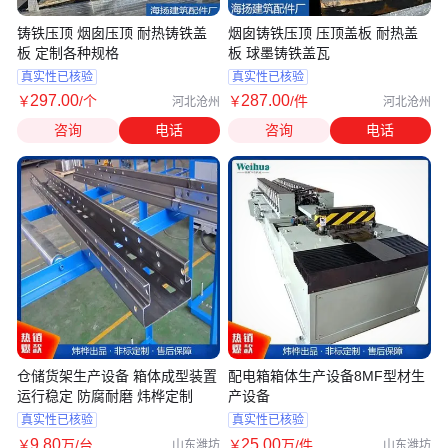
铸铁压顶 烟囱压顶 耐热铸铁盖
烟囱铸铁压顶 压顶盖板 耐热盖
板 定制各种规格
板 球墨铸铁盖瓦
真实性已核验
真实性已核验
297
.00
287
.00
￥
/个
￥
/件
河北沧州
河北沧州
咨询
电话
咨询
电话
仓储货架生产设备 箱体成型装置
配电箱箱体生产设备8MF型材生
运行稳定 防腐耐磨 炜桦定制
产设备
真实性已核验
真实性已核验
9
.80
25
.00
￥
万
/台
￥
万
/件
山东潍坊
山东潍坊