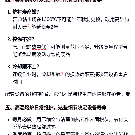
四、买完熔炉才发现，这些配套设备同样重要
炉衬寿命短？
普通黏土砖在1300℃下可能半年就要更换，改用高铝质
耐火砖
能延长至2年
控温不准？
原厂配的
热电偶
可能测量范围不足，升级宽量程型号
能避免温度波动导致的废品
冷却跟不上？
连续作业时，
冷却系统
的换热效率直接决定设备重启
时间
配套设备的钱不能省，它们才是持续生产的隐形守护者。🛡️
五、高温熔炉日常维护，这些细节决定设备寿命
每月必做
：用压缩空气清理加热元件表面积灰，氧化皮
脱落会导致局部过热
季度检查
：炉门密封条是否碳化？微小的漏气会让能耗