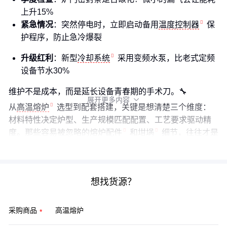
上升15%
紧急情况
：突然停电时，立即启动备用
温度控制器
保
护程序，防止急冷爆裂
升级红利
：新型
冷却系统
采用变频水泵，比老式定频
设备节水30%
维护不是成本，而是延长设备青春期的手术刀。🔧
展开更多内容

从
高温熔炉
选型到配套搭建，关键是想清楚三个维度：
材料特性决定炉型、生产规模匹配配置、工艺要求驱动精
度。那些容易被忽略的
熔炉配件
和
坩埚
细节，往往才是
稳定生产的胜负手。
想找货源？
采购商品