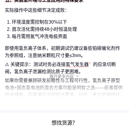
五、实验室环境与工业应用的特殊要求
实际操作中这些细节决定成败：
环境湿度需控制在30%以下
首次活化需持续48小时恒温处理
每月需用氩气冲洗电极界面
即使用氢负离子体系，初期调试仍建议备些铂碳催化剂作
为参照组，注意纳米颗粒尺寸要≤3nm。
⚠️ 关键提示：测试时务必连接
氢气发生器
的应急切断
阀，氢负离子泄漏检测比质子更困难。
展开更多内容

如果你需要兼顾研发前瞻性与工程可行性，氢负离子原型
电池+固态氢电池的混合方案可能是明智之选——前者提供
技术储备，后者满足当前验证需求。记住，真正的突破往
往藏在那些尚未商品化的实验室数据里。
想找货源？