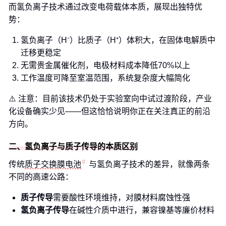
而氢负离子技术通过改变电荷载体本质，展现出独特优
势：
氢负离子（H⁻）比质子（H⁺）体积大，在固体电解质中
迁移更稳定
无需贵金属催化剂，电极材料成本降低70%以上
工作温度可降至室温范围，系统复杂度大幅简化
⚠️ 注意：目前该技术仍处于实验室向中试过渡阶段，产业
化设备确实少见——但这恰恰说明你正在关注真正的前沿
方向。
二、氢负离子与质子传导的本质区别
传统
质子交换膜电池
与氢负离子技术的差异，就像两条
不同的高速公路：
质子传导
需要酸性环境维持，对膜材料腐蚀性强
氢负离子传导
在碱性介质中进行，兼容镍基等廉价材料