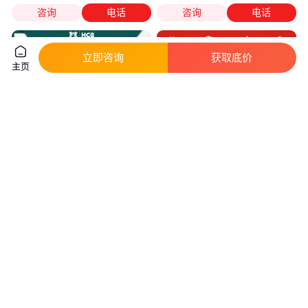
咨询
电话
咨询
电话
立即咨询
获取底价
主页
锂-二氧化锰电池3V 1600mah战
-40℃高容量102540低温聚合物
术头灯电筒相机 HCB昊诚
电池3.7V1000mAh发热手套充电
电池
真实性已核验
11
.98
5
.90
￥
/个
￥
/个
湖南长沙
广东广州
咨询
电话
咨询
电话