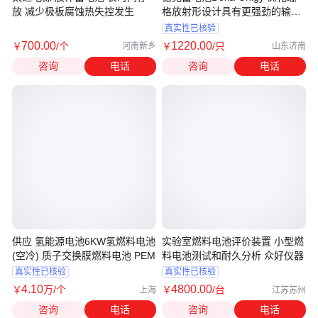
放 减少极板腐蚀热失控发生
格放射形设计具有更强劲的输出
功率
真实性已核验
700
.00
1220
.00
￥
/个
￥
/只
河南新乡
山东济南
咨询
电话
咨询
电话
供应 氢能源电池6KW氢燃料电池
实验室燃料电池评价装置 小型燃
(空冷) 质子交换膜燃料电池 PEM
料电池测试和耐久分析 众好仪器
真实性已核验
真实性已核验
4
.10
4800
.00
￥
万
/个
￥
/台
上海
江苏苏州
咨询
电话
咨询
电话