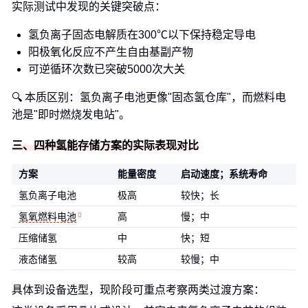
实际测试中发现的关键突破点：
氢负离子固态电解质在300℃以下保持稳定导电
阳极氧化反应不产生自由基副产物
可逆循环次数已突破5000次大关
🔍 本质区别：氢负离子电池更像"固态氢仓库"，而燃料电
池是"即时燃烧发电站"。
三、四种氢能存储方案的实际表现对比
方案
能量密度
启动速度；系统寿命
氢负离子电池
极高
较快；长
氢氧燃料电池
高
慢；中
压缩储氢
中
快；短
液态储氢
较高
较慢；中
具体到设备选型，现阶段可重点考察两类过渡方案：