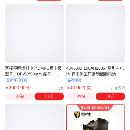
直接甲醇燃料电池DMFC膜电极
48V50AH100AH200ah牵引车电
型号：DF-50*50mm 库号：
池 锂电池工厂定制储能电池
D219383
真实性已核验
品牌核验
2000
.00
40
.00
￥
/个
￥
/千克
北京
广东深圳
咨询
电话
咨询
电话