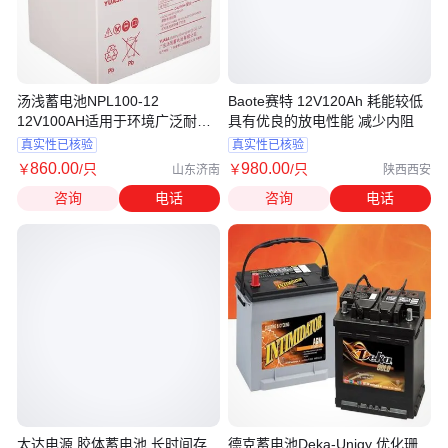
汤浅蓄电池NPL100-12
Baote赛特 12V120Ah 耗能较低
12V100AH适用于环境广泛耐高
具有优良的放电性能 减少内阻
温
真实性已核验
真实性已核验
860
.00
980
.00
￥
/只
￥
/只
山东济南
陕西西安
咨询
电话
咨询
电话
太达电源 胶体蓄电池 长时间存
德克蓄电池Deka-Unigy 优化珊