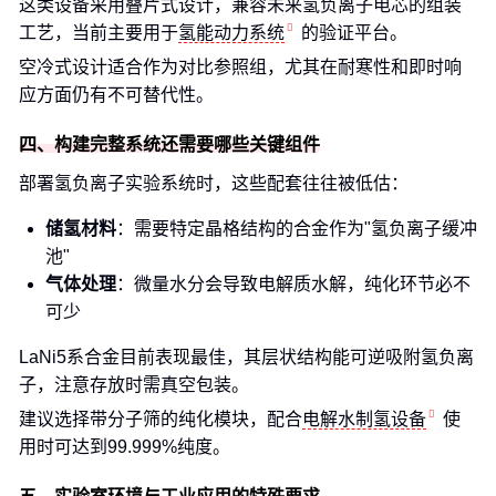
这类设备采用叠片式设计，兼容未来氢负离子电芯的组装
工艺，当前主要用于
氢能动力系统
的验证平台。
空冷式设计适合作为对比参照组，尤其在耐寒性和即时响
应方面仍有不可替代性。
四、构建完整系统还需要哪些关键组件
部署氢负离子实验系统时，这些配套往往被低估：
储氢材料
：需要特定晶格结构的合金作为"氢负离子缓冲
池"
气体处理
：微量水分会导致电解质水解，纯化环节必不
可少
LaNi5系合金目前表现最佳，其层状结构能可逆吸附氢负离
子，注意存放时需真空包装。
建议选择带分子筛的纯化模块，配合
电解水制氢设备
使
用时可达到99.999%纯度。