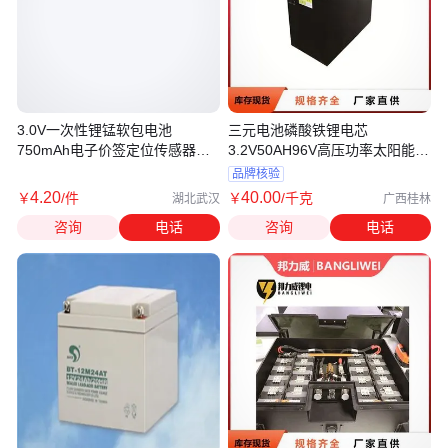
3.0V一次性锂锰软包电池
三元电池磷酸铁锂电芯
750mAh电子价签定位传感器专
3.2V50AH96V高压功率太阳能存
用CP223565
储系统用储能
品牌核验
4
.20
40
.00
￥
/件
￥
/千克
湖北武汉
广西桂林
咨询
电话
咨询
电话