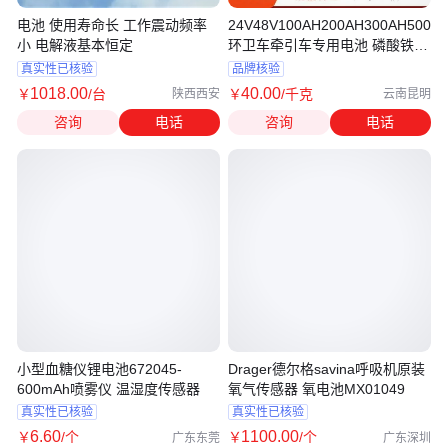
电池 使用寿命长 工作震动频率
24V48V100AH200AH300AH500A
小 电解液基本恒定
环卫车牵引车专用电池 磷酸铁锂
电池
真实性已核验
品牌核验
1018
.00
40
.00
￥
/台
￥
/千克
陕西西安
云南昆明
咨询
电话
咨询
电话
小型血糖仪锂电池672045-
Drager德尔格savina呼吸机原装
600mAh喷雾仪 温湿度传感器
氧气传感器 氧电池MX01049
真实性已核验
真实性已核验
6
.60
1100
.00
￥
/个
￥
/个
广东东莞
广东深圳