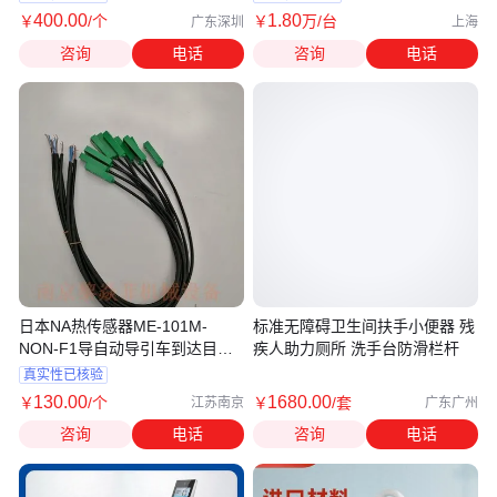
400
.00
1
.80
￥
/个
￥
万
/台
广东深圳
上海
咨询
电话
咨询
电话
日本NA热传感器ME-101M-
标准无障碍卫生间扶手小便器 残
NON-F1导自动导引车到达目的
疾人助力厕所 洗手台防滑栏杆
地的
真实性已核验
130
.00
1680
.00
￥
/个
￥
/套
江苏南京
广东广州
咨询
电话
咨询
电话