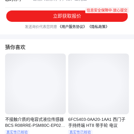
信息安全保障中·放心提交
立即获取报价
发送询价代表您同意
《用户服务协议》
《隐私政策》
猜你喜欢
不接触介质的电容式液位传感器
6FC5403-0AA20-1AA1 西门子
BCS R08RRE-PSM80C-EP02订
手持终端 HT8 带手轮 电议
货号BCS012 原装正品
真实性已核验
真实性已核验