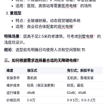
适用：医院、高铁站等需要
医用电梯
的场所
景观型
特点：全玻璃轿厢，动态视觉辅助系统
适用：商业综合体配套的
观光电梯
特殊场景
：层高不足2.5米的老建筑，可考虑
别墅电梯
的
浅底坑设计。
结论
：选型前先明确日均使用人次和空间限制 🏗️
三、如何根据需求选择最合适的无障碍电梯？
维度
液压式
曳引式；斜挂平台
安装条件
需机房
无机房；靠墙安装
维护成本
较高（液压油更换）
较低；最低
运行噪音
48dB
52dB；45dB
价格区间
2-6万
3-9.5万；0.5-3.2万