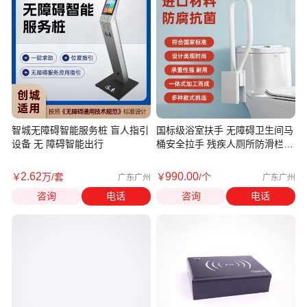
智城无障碍智能服务桩 盲人指引
国标级浴室扶手 无障碍卫生间马
设备 无 障碍智能出行
桶安全拉手 残疾人厕所防滑栏杆
扶手
2
.62
990
.00
￥
万
/套
￥
/个
广东广州
广东广州
咨询
电话
咨询
电话