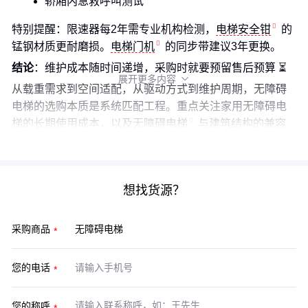
轿厢内急救呼叫测试
特别提醒：限速器每2年需专业机构检测，
电梯安全钳
的
锰钢材质更耐磨损。
电梯门机
的同步带建议3年更换。
结论
：维护成本随时间递增，采购时就要预留售后预算 ⏳
展开更多内容

从载重需求到空间适配，从驱动方式到维护周期，无障碍
电梯的选购本质是系统匹配工程。重点关注家用无障碍电
梯的长期使用成本，以及
无障碍电梯
与建筑结构的兼容
性。记住：最低价的方案，往往隐藏着最高的隐性成本。
想找货源？
采购商品
您的电话
您的称呼