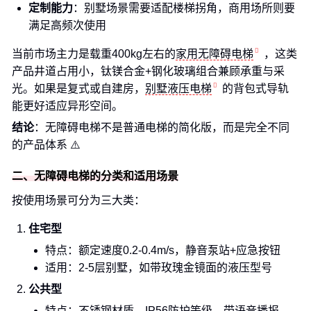
定制能力
：别墅场景需要适配楼梯拐角，商用场所则要
满足高频次使用
当前市场主力是载重400kg左右的
家用无障碍电梯
，这类
产品井道占用小，钛镁合金+钢化玻璃组合兼顾承重与采
光。如果是复式或自建房，
别墅液压电梯
的背包式导轨
能更好适应异形空间。
结论
：无障碍电梯不是普通电梯的简化版，而是完全不同
的产品体系 ⚠️
二、无障碍电梯的分类和适用场景
按使用场景可分为三大类：
住宅型
特点：额定速度0.2-0.4m/s，静音泵站+应急按钮
适用：2-5层别墅，如带玫瑰金镜面的液压型号
公共型
特点：不锈钢材质，IP56防护等级，带语音播报