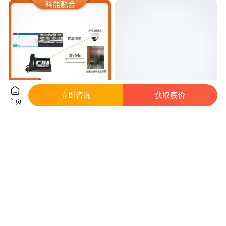
立即咨询
获取底价
主页
电梯监控五方对讲 电梯控制机房
电瓶车禁止驶入电梯系统威凯德
使用 报警联动 操作简单 科能融
电梯专用梯控智能网络摄像机
合
真实性已核验
真实性已核验
1780
.00
269
.00
￥
/台
￥
/台
四川成都
广东深圳
咨询
电话
咨询
电话