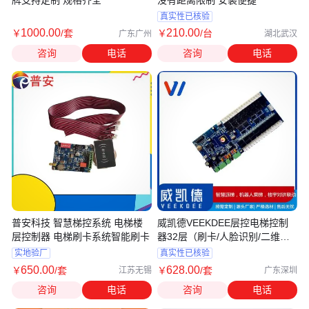
牌支持定制 规格齐全
没有距离限制 安装便捷
真实性已核验
1000
.00
210
.00
￥
/套
￥
/台
广东广州
湖北武汉
咨询
电话
咨询
电话
普安科技 智慧梯控系统 电梯楼
威凯德VEEKDEE层控电梯控制
层控制器 电梯刷卡系统智能刷卡
器32层（刷卡/人脸识别/二维
码）
实地验厂
真实性已核验
650
.00
628
.00
￥
/套
￥
/套
江苏无锡
广东深圳
咨询
电话
咨询
电话