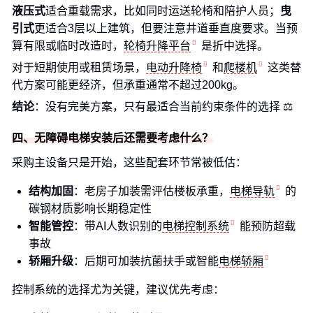
液压式
适合重载需求，比如同时运送轮椅和陪护人员；
曳
引式
更适合3层以上建筑，但要注意井道垂直度要求。当预
算有限或临时改造时，
轮椅升降平台
是折中选择。
对于短期使用或租赁场景，
电动升降椅
和
爬楼机
这类替
代方案可能更经济，但承重通常不超过200kg。
结论
：没有完美方案，只有最适合当前约束条件的选择 ⚖️
四、无障碍电梯安装后还需要考虑什么？
采购主设备只是开始，这些配套环节常被低估：
结构加固
：老房子加装需评估楼板承重，
电梯导轨
的
碳钢材质影响长期稳定性
智能管控
：带AI人数识别的
电梯控制系统
能预防超载
事故
轿厢升级
：后期可加装抗菌扶手或智能
电梯轿厢
控制系统的选择尤为关键，建议优先考虑：