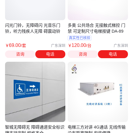
闪光门铃，无障碍闪 光音乐门
多奥 公共场合 无接触式梯控 门
铃，听力残疾人无障 碍震动铃
禁 可定制尺寸电梯按键 DA-89
真实性已核验
69
.00
120
.00
￥
/套
￥
/台
广东深圳
广东深圳
咨询
电话
咨询
电话
智城无障碍无 障碍通道安全标识
电梯三方对讲 4G通话 无线传输