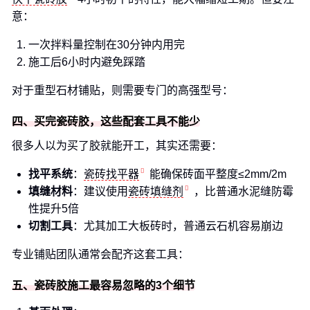
意：
一次拌料量控制在30分钟内用完
施工后6小时内避免踩踏
对于重型石材铺贴，则需要专门的高强型号：
四、买完瓷砖胶，这些配套工具不能少
很多人以为买了胶就能开工，其实还需要：
找平系统
：
瓷砖找平器
能确保砖面平整度≤2mm/2m
填缝材料
：建议使用
瓷砖填缝剂
，比普通水泥缝防霉
性提升5倍
切割工具
：尤其加工大板砖时，普通云石机容易崩边
专业铺贴团队通常会配齐这套工具：
五、瓷砖胶施工最容易忽略的3个细节