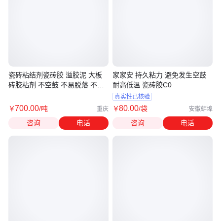
瓷砖粘结剂瓷砖胶 溢胶泥 大板
家家安 持久粘力 避免发生空鼓
砖胶粘剂 不空鼓 不易脱落 不掉
耐高低温 瓷砖胶C0
砖
真实性已核验
700
.00
80
.00
￥
/吨
￥
/袋
重庆
安徽蚌埠
咨询
电话
咨询
电话