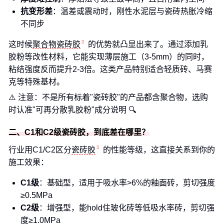
抗变形差
：温差或震动时，刚性水泥层与瓷砖热胀冷缩
不同步
这时候
聚合物瓷砖胶
的优势就凸显出来了。通过添加乳
胶粉等改性材料，它能实现薄层施工（3-5mm）的同时，
粘结强度反而提升2-3倍。这类产品特别适合轻质砖、马赛
克等特殊基材。
⚠️ 注意：不是所有标着"瓷砖胶"的产品都含聚合物，选购
时认准"可再分散乳胶粉"成分说明 🔍
二、C1和C2级瓷砖胶，到底差在哪里？
行业用C1/C2区分
瓷砖胶
的性能等级，这直接关系到你的
施工效果：
C1级
：基础型，适用于吸水率>6%的釉面砖，剪切强度
≥0.5MPa
C2级
：增强型，能hold住玻化砖等低吸水率砖，剪切强
度≥1.0MPa