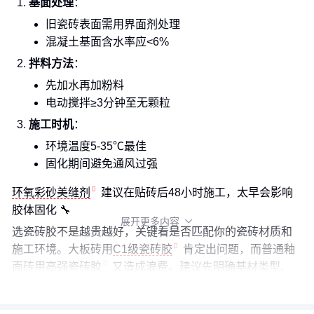
基面处理
：
旧瓷砖表面需用界面剂处理
混凝土基面含水率应<6%
拌料方法
：
先加水再加粉料
电动搅拌≥3分钟至无颗粒
施工时机
：
环境温度5-35℃最佳
固化期间避免通风过强
环氧彩砂美缝剂
建议在贴砖后48小时施工，太早会影响
胶体固化 🔧
展开更多内容

选瓷砖胶不是越贵越好，关键看是否匹配你的瓷砖材质和
施工环境。大板砖用
C1级瓷砖胶
肯定出问题，而普通釉
面砖用
高强瓷砖胶
又造成浪费。建议先明确基材类型、
尺寸规格和工况条件，再对照产品参数做精准选择。