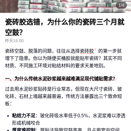
1/4
瓷砖胶选错，为什么你的瓷砖三个月就
空鼓？
昨天16:00
瓷砖空鼓、脱落的问题，往往从选择
瓷砖胶
的第一步就
埋下了隐患。你以为随便买桶胶就能贴牢瓷砖？其实不同
材质、不同施工环境对粘结材料的要求天差地别。
一、为什么传统水泥砂浆越来越难满足现代铺贴需求？
过去用水泥砂浆贴砖是行业常态，但现在大尺寸瓷砖、玻
化砖、石材上墙越来越普遍，传统方法暴露出三个致命短
板：
粘结力不足
：玻化砖吸水率低于0.5%，水泥浆难以渗透
形成机械咬合
厚度难控制
：厚贴法导致空鼓率高，且占用室内空间