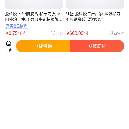
瓷砖胶 不空防脱落 粘结力强 室
红盛 瓷砖胶生产厂家 超强粘力
内外均可使用 强力瓷砖粘接胶
不收缩瓷砖 货源稳定
生产厂家
真实性已核验
0
.75
600
.00
￥
/千克
￥
/吨
广东广州
陕西宝鸡
咨询
电话
咨询
电话
立即咨询
获取底价
主页
瓷砖胶 瓷砖粘接剂销售 干粉瓷
瓷砖胶T218 纸袋装20KG 固体
砖粘结剂 瓷砖胶
大厂供应 品质保证 华新师傅
真实性已核验