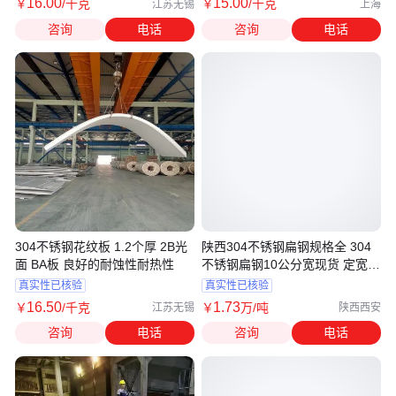
16
.00
15
.00
￥
/千克
￥
/千克
江苏无锡
上海
咨询
电话
咨询
电话
304不锈钢花纹板 1.2个厚 2B光
陕西304不锈钢扁钢规格全 304
面 BA板 良好的耐蚀性耐热性
不锈钢扁钢10公分宽现货 定宽可
定做
真实性已核验
真实性已核验
16
.50
1
.73
￥
/千克
￥
万
/吨
江苏无锡
陕西西安
咨询
电话
咨询
电话