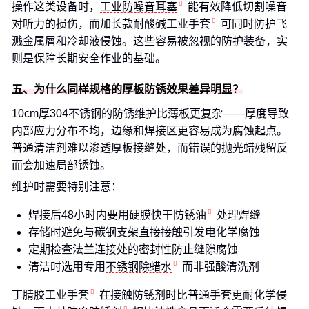
操作这类设备时，
工业防噪音耳塞
能有效降低切割噪音
对听力的损伤，而加长款
耐酸碱工业手套
可同时防护飞
溅金属屑和冷却液侵蚀。这些容易被忽视的防护装备，实
则是保障长期安全作业的基础。
五、为什么同样规格的厚板防锈效果差异明显？
10cm厚304不锈钢的防锈维护比薄板更复杂——厚度导致
内部应力分布不均，边缘和焊接区更容易成为腐蚀起点。
普通清洁剂难以渗透厚板接缝处，而错误的抛光蜡残留反
而会加速局部锈蚀。
维护时需要特别注意：
焊接后48小时内要用
硬膜快干防锈油
处理焊缝
存储时避免与碳钢支架直接接触引发电化学腐蚀
定期检查法兰连接处的密封性防止缝隙腐蚀
清洁时选用专用
不锈钢除蜡水
而非强酸清洗剂
丁腈胶工业手套
在接触防锈剂时比普通手套更耐化学侵