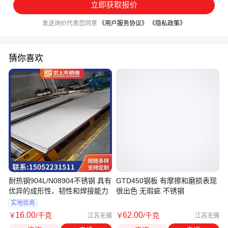
立即获取报价
发送询价代表您同意
《用户服务协议》
《隐私政策》
猜你喜欢
耐热钢904L/N08904不锈钢 具有
GTD450钢板 有摩擦和磨损表现
优异的成形性、韧性和焊接能力
很出色 无瑕疵 不锈钢
实地验商
16
.00
62
.00
￥
/千克
￥
/千克
江苏无锡
江苏无锡