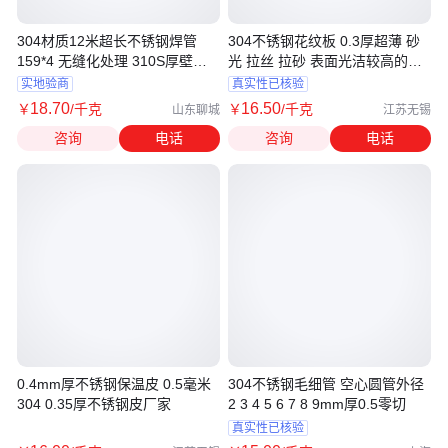
304材质12米超长不锈钢焊管
304不锈钢花纹板 0.3厚超薄 砂
159*4 无缝化处理 310S厚壁有
光 拉丝 拉砂 表面光洁较高的可
缝管 无毛刺
塑性
实地验商
真实性已核验
18
.70
16
.50
￥
/千克
￥
/千克
山东聊城
江苏无锡
咨询
电话
咨询
电话
0.4mm厚不锈钢保温皮 0.5毫米
304不锈钢毛细管 空心圆管外径
304 0.35厚不锈钢皮厂家
2 3 4 5 6 7 8 9mm厚0.5零切
真实性已核验