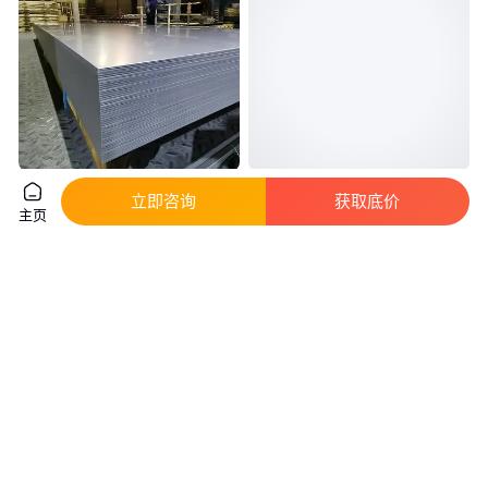
304不锈钢卷板 1个厚BA面 表面
不锈钢304热轧板5.0厚 国产430
立即咨询
获取底价
光亮 耐腐蚀 可开平加工
410 表面光洁度较高的可塑性
主页
真实性已核验
1
.87
15
.00
￥
万
/吨
￥
/千克
江苏无锡
江苏无锡
咨询
电话
咨询
电话