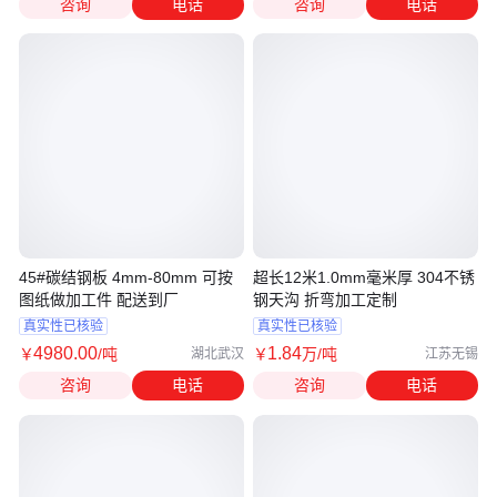
咨询
电话
咨询
电话
45#碳结钢板 4mm-80mm 可按
超长12米1.0mm毫米厚 304不锈
图纸做加工件 配送到厂
钢天沟 折弯加工定制
真实性已核验
真实性已核验
4980
.00
1
.84
￥
/吨
￥
万
/吨
湖北武汉
江苏无锡
咨询
电话
咨询
电话