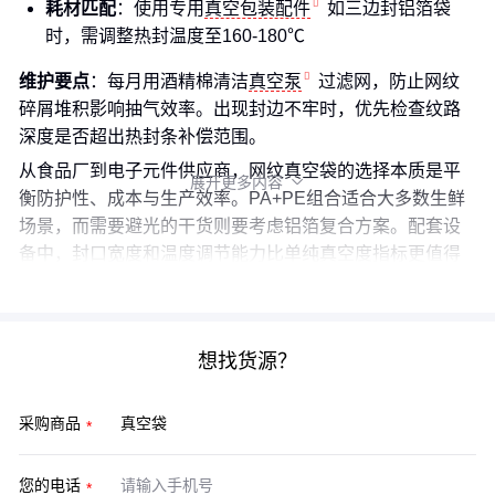
耗材匹配
：使用专用
真空包装配件
如三边封铝箔袋
时，需调整热封温度至160-180℃
维护要点
：每月用酒精棉清洁
真空泵
过滤网，防止网纹
碎屑堆积影响抽气效率。出现封边不牢时，优先检查纹路
深度是否超出热封条补偿范围。
从食品厂到电子元件供应商，网纹真空袋的选择本质是平
展开更多内容

衡防护性、成本与生产效率。PA+PE组合适合大多数生鲜
场景，而需要避光的干货则要考虑铝箔复合方案。配套设
备中，封口宽度和温度调节能力比单纯真空度指标更值得
关注。
想找货源？
采购商品
您的电话