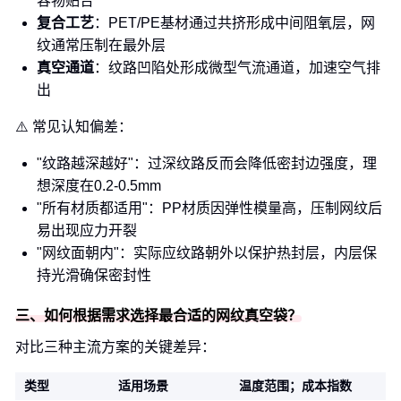
容物贴合
复合工艺
：PET/PE基材通过共挤形成中间阻氧层，网
纹通常压制在最外层
真空通道
：纹路凹陷处形成微型气流通道，加速空气排
出
⚠️ 常见认知偏差：
"纹路越深越好"：过深纹路反而会降低密封边强度，理
想深度在0.2-0.5mm
"所有材质都适用"：PP材质因弹性模量高，压制网纹后
易出现应力开裂
"网纹面朝内"：实际应纹路朝外以保护热封层，内层保
持光滑确保密封性
三、如何根据需求选择最合适的网纹真空袋？
对比三种主流方案的关键差异：
类型
适用场景
温度范围；成本指数