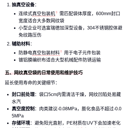
抽真空设备
：
连续式
真空包装机
需匹配袋体厚度，600mm封口
宽度适合大多数网纹袋
小型企业可选富瑞德加深型设备，304不锈钢腔体避
免纹路压伤
辅助材料
：
防静电
真空包装材料
用于电子元件包装
镀铝膜编织布适合大型机械配件防锈运输
五、网纹真空袋的日常使用和维护技巧
延长使用寿命的关键细节：
封口前处理
：袋口5cm内需清洁干燥，网纹凹陷处易藏
水汽
真空度控制
：肉类建议-0.08MPa，膨化食品不超过-0.0
5MPa
存储环境
：避免阳光直射，PE材质在UV下会加速老化