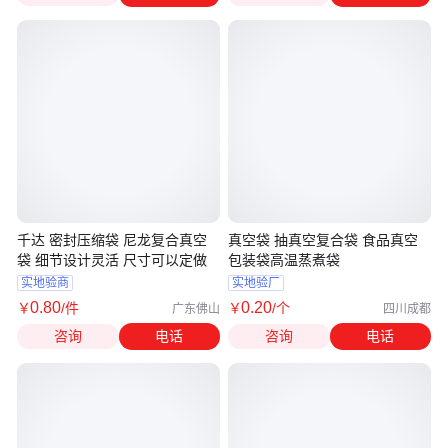
千达 密封压缩袋 尼龙复合真空
真空袋 抽真空复合袋 食品真空
袋 细节设计灵活 尺寸可以定做
包装袋高温蒸煮袋
实地验商
实地验厂
0
.80
0
.20
￥
/件
￥
/个
广东佛山
四川成都
咨询
电话
咨询
电话