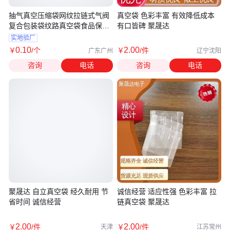
抽气真空压缩袋网纹拉链式气阀
真空袋 色彩丰富 有效降低成本
复合包装袋纹路真空袋食品保鲜
有口皆碑 聚晟达
袋
实地验厂
0
.10
2
.00
￥
/个
￥
/件
广东广州
辽宁沈阳
咨询
电话
咨询
电话
聚晟达 自立真空袋 经久耐用 节
诚信经营 适应性强 色彩丰富 拉
省时间 诚信经营
链真空袋 聚晟达
2
.00
2
.00
￥
/件
￥
/件
天津
江苏常州