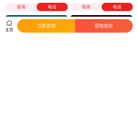
咨询
电话
咨询
电话
立即咨询
获取底价
主页
共挤真空袋光面密封食品压缩袋
康利达 磨砂高温蒸煮真空袋 真
商用抽空袋熟食肉糖果食品袋
空保鲜袋 透明尼龙防爆可抽真空
实地验厂
真实性已核验
0
.10
0
.12
￥
/个
￥
/个
广东佛山
河南南阳
咨询
电话
咨询
电话