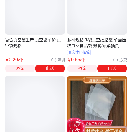
复合真空袋生产 真空袋单价 真
多种规格卷袋真空纹路袋 单面压
空袋规格
纹真空食品袋 熟食/蔬菜抽真空
袋
真实性已核验
0
.20
0
.65
￥
/个
￥
/个
广东深圳
广东东莞
咨询
电话
咨询
电话