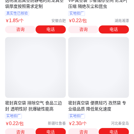
透明发出真空防静电的尼龙真空
VIP真空袋 节省储存空间 尼龙P|
袋厚度按照需求定制
压缩 隔绝灰尘和昆虫
真实性已核验
实地验厂
1
.85
0
.22
￥
/个
￥
/包
安徽合肥
湖南湘潭
咨询
电话
咨询
电话
密封真空袋 排除空气 食品三边
密封真空袋 便携轻巧 孜然袋 专
封 透明性好 抗爆破性能高
业级品质 降低氧化速度
实地验厂
实地验厂
0
.22
2
.30
￥
/包
￥
/个
新疆吐鲁番
河北秦皇岛
咨询
电话
咨询
电话