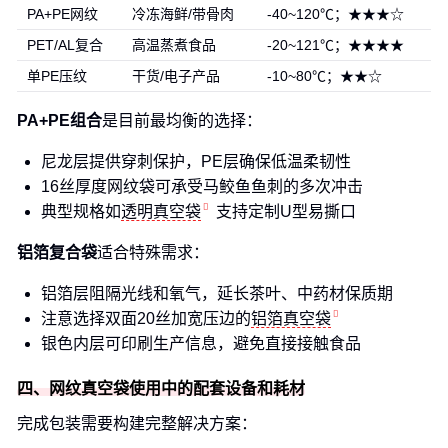
PA+PE网纹
冷冻海鲜/带骨肉
-40~120℃；★★★☆
PET/AL复合
高温蒸煮食品
-20~121℃；★★★★
单PE压纹
干货/电子产品
-10~80℃；★★☆
PA+PE组合
是目前最均衡的选择：
尼龙层提供穿刺保护，PE层确保低温柔韧性
16丝厚度网纹袋可承受马鲛鱼鱼刺的多次冲击
典型规格如
透明真空袋
支持定制U型易撕口
铝箔复合袋
适合特殊需求：
铝箔层阻隔光线和氧气，延长茶叶、中药材保质期
注意选择双面20丝加宽压边的
铝箔真空袋
银色内层可印刷生产信息，避免直接接触食品
四、网纹真空袋使用中的配套设备和耗材
完成包装需要构建完整解决方案：