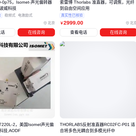
0-0p75，Isomet-声光偏转器
索雷博 Thorlabs 准直器，可调焦，光纤
,波威科技
到自由空间应用
四、主设备采购后，这些配套问题可能被低估
验
稳频式
电激励式
真实性已核验
采购光分路器或分光器后，实际部署时往往会遇到两类配套问
2999
.00
北京
北
￥
题：一是与现有设备的兼容性，例如
波分复用器
的通道间隔
电话
在线咨询
查看电话
在线咨询
是否匹配所选分光器的波长范围；二是信号衰减后的补偿需
求，长距离传输时需要搭配
光纤放大器
来维持信号强度。
忽视这些联动关系可能导致两种后果：要么被迫更换核心设备
造成浪费，要么因信号质量不达标需要二次改造。
关键配套设备需要同步考虑：
信号适配类：
光衰减器
用于调整过强的输入光功率，避免
损坏敏感的分光器元件
连接优化类：
预埋式光纤连接器
能减少熔接点损耗，尤其
适合需要频繁插拔的实验室场景
-T220L-2，美国Isomet声光偏
THORLABS反射准直器RC02FC-P01 适
管理维护类：
光纤清洁工具
和防尘帽对保持接口透光率至
技,AODF
合将多色光耦合到多模光纤中
关重要，灰尘积累会使分光比误差增大