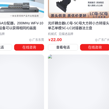
长分路器
来满足实验需求。
三、如何构建四维决策模型避免选型误区？
在光分路器和分光器的选型中，单一参数对比往往导致误判。
GA分配器，200MHz WFV-10
光纤耦合器LC母-SC母大方转小方转接
示设备可以获得相同的画面
单芯单模SC-LC对接器法兰盘
建议建立波长适配性、分光比稳定性、封装形式和耐久性的四
品牌
机械式
见描述品牌
维决策框架：
22
.00
广东东莞
广东广
￥
波长敏感度决定设备能否匹配现有光纤系统的传输窗口，例
电话
在线咨询
查看电话
在线咨询
如
CWDM波分复用器
通常需要配合特定波段分光器
分光比公差直接影响多节点网络的信号均衡，实验室环境比
电信场景对公差要求更严格
工业现场优先选择金属封装而非塑料外壳，潮湿环境还需考
虑防水等级
耐久性参数需结合预期更换周期评估，频繁插拔场景应关注
连接器类型匹配
当分光器需要与波分复用系统协同工作时，波长维度会成为首