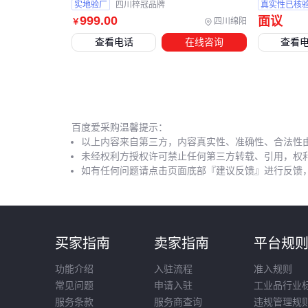
实地验厂
四川梓冠品牌
真实性已核
999
.00
面议
四川绵阳
￥
查看电话
在线咨询
查看
百度爱采购温馨提示：
以上内容来自第三方，内容真实性、准确性、合法性
未经权利方授权许可禁止任何第三方转载、引用，权
如有任何问题请点击页面底部『建议反馈』进行反馈
买家指南
卖家指南
平台规
功能介绍
入驻流程
准入规则
常见问题
申请入驻
工业品行业
服务条款
服务商查询
违规管理规