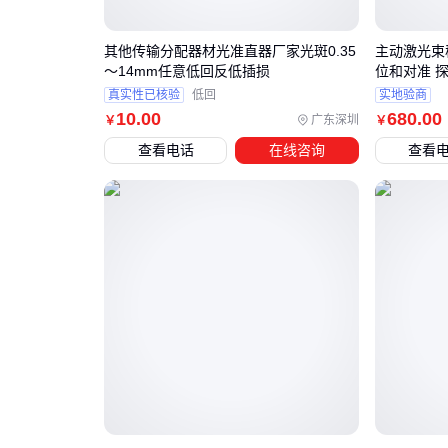
其他传输分配器材光准直器厂家光斑0.35
主动激光束
～14mm任意低回反低插损
位和对准 
真实性已核验
低回
实地验商
10
.00
680
.00
广东深圳
￥
￥
查看电话
在线咨询
查看