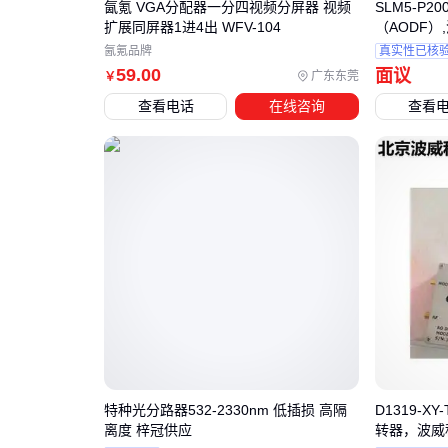
氤氪 VGA分配器一分四视频分屏器 视频
SLM5-P20
扩展同屏器1进4出 WFV-104
（AODF）
氤氪品牌
真实性已核
59
.00
面议
广东东莞
￥
查看电话
在线咨询
查看
特种光分路器532-2330nm 低插损 高隔
D1319-XY
离度 梓冠供应
转器，波威科