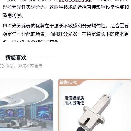
理拉伸光纤实现分光。这两种技术的选择直接影响设备性能和
适用场景。
PLC光分路器的优势在于波长不敏感和分光均匀性，适合需要
稳定信号分配的场景；而
FBT分光器
在特定波长下的成本更
低，但分光比会随波长变化。
如果你的应用场景对信号稳定性要求较高，或者需要支持多波
猜您喜欢
长，PLC光分路器会是更可靠的选择。
您的浏览，为您推荐商品
二、不同场景下的性能需求差异
数据中心通常需要高密度部署和稳定性能，PLC光分路器的紧
凑设计和均匀分光特性使其成为首选。
电信网络则更关注长期可靠性和环境适应性，需要考虑设备的
封装形式和耐久性，这时两种技术各有优势。
实验室环境可能对分光精度有特殊要求，可能需要考虑
特种波