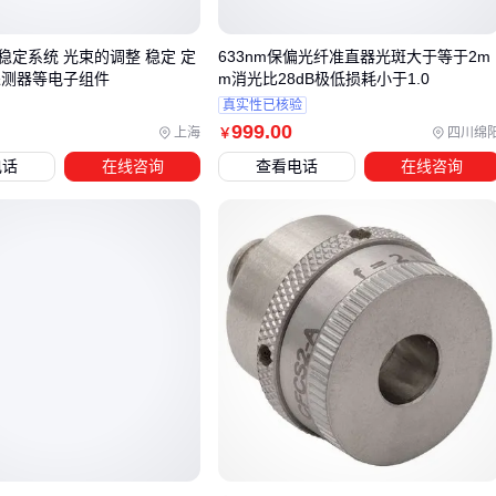
要判断标准。例如密集波分复用(DWDM)系统要求分光器在C
段具有更平坦的响应曲线，此时普通FBT分光器可能产生通道
稳定系统 光束的调整 稳定 定
633nm保偏光纤准直器光斑大于等于2m
间功率失衡。这类场景下，建议先锁定波长兼容性再评估其他
探测器等电子组件
m消光比28dB极低损耗小于1.0
真实性已核验
参数。
999
.00
上海
四川绵
￥
分光比稳定性在实际应用中常被低估。PLC分路器虽然分光精
电话
在线咨询
查看电话
在线咨询
度高，但在振动环境中可能因结构特性产生微变；而拉锥型分
光器在温度骤变时表现更稳定。对于无人值守的户外基站，建
议将温度系数纳入耐久性评估，而非仅看初始分光比标称值。
最后需注意，四维模型需要根据场景动态调整权重。数据中心
短距离互联可适当降低耐久性要求，换取更高密度封装；而石
油勘探等恶劣环境则需优先保障工业级防护。这种差异化评估
能有效避免过度配置带来的成本浪费。
完成主设备选型后，还需验证与
光纤收发器
等配套设备的兼
容性，特别是接口类型和光功率容忍度是否匹配。这关系到整
个链路的光预算平衡。