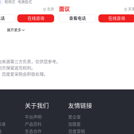
验
稳频式
电激励式
面议
北京
天
建议在采购主设备时预留15%-20%预算给配套方案。例如数据
电话
在线咨询
查看电话
在线咨询
中心的高密度布线环境，需要提前规划
光纤管理托盘
和走线
槽的空间兼容性，而非事后补救。
展开更多
五、清洁不当可能让高端分光器性能下降30%
分光器的实际性能往往受制于最薄弱的接口环节。行业数据显
由来源第三方负责，仅供您参考。
示，超过60%的链路故障源于连接器污染，但以下操作细节容
利方保留追究权利。
易被忽视：
，百度爱采购会积极处理。
清洁频率：电信级户外设备每月至少需要两次全面清洁，而
实验室环境因频繁插拔需每次使用前检查
工具选择：普通无尘布可能残留纤维，专用
光纤清洁棒
的
则
关于我们
友情链接
超细纤维头更适合精密陶瓷插芯
平台声明
爱企查
操作规范：必须单向擦拭端面，来回摩擦会加剧镀层磨损
标准
产品百科
加盟星
另一个隐藏成本是连接器匹配度。
SC/UPC冷接子
虽然安装
则
生态合作
百度营销