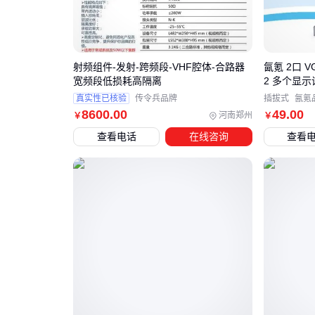
射频组件-发射-跨频段-VHF腔体-合路器
氤氪 2口 V
宽频段低损耗高隔离
2 多个显
真实性已核验
传令兵品牌
插拔式
氤氪
8600
.00
49
.00
河南郑州
￥
￥
查看电话
在线咨询
查看