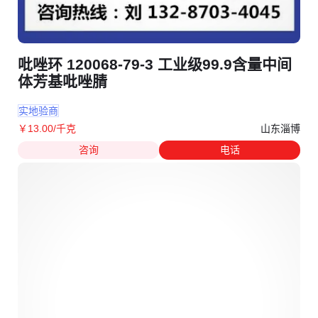
吡唑环 120068-79-3 工业级99.9含量中间
体芳基吡唑腈
实地验商
山东淄博
￥
13
.00
/千克
咨询
电话