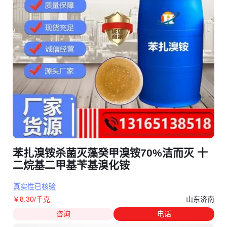
苯扎溴铵杀菌灭藻癸甲溴铵70%洁而灭 十
二烷基二甲基苄基溴化铵
真实性已核验
山东济南
￥
8
.30
/千克
咨询
电话