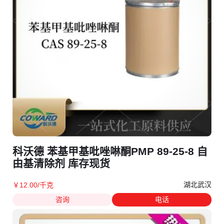
科沃德 苯基甲基吡唑啉酮PMP 89-25-8 自
由基清除剂 库存现货
湖北武汉
￥
12
.00
/千克
咨询
电话