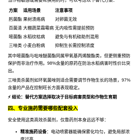
方案
适用场景
注意事项
肟菌酯
果树溃疡病
对卵菌无效
百菌清
大棚蔬菜霜霉病
无内吸性需提前预防
嘧菌酯
水稻纹枯病
避免与有机硅助剂混用
三唑类
小麦白粉病
抑制生长需控制浓度
其中
嘧菌酯
与吡唑醚菌酯同属甲氧基丙烯酸酯类，但更侧重预防
保护而非治疗作用。98%含量的原药在防治水稻病害时性价比突
出。
三唑类杀菌剂如环氧菌唑则适合需要调节作物生长的场景，97%
含量的产品在控制旺长方面表现稳定。
⚡ 结论：替代方案选择取决于目标病害类型和作物生育期
四、专业施药需要哪些配套投入
安全使用这类高效杀菌剂，仅靠药剂本身远远不够：
精准施药设备
：电动
喷雾器
能确保雾化均匀，避免局部浓
度过高