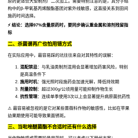
原药更适合大型制剂厂二次加工。需要特别注意的是，其分子结
构中的β-甲氧基丙烯酸酯基团对紫外线敏感，这直接关系到田间
施药时间选择。
⚡ 结论：选择97%含量原药时，要同步确认重金属和溶剂残留指
标
二、杀菌谱再广也怕用错方式
在实际应用中，最容易踩的坑往往来自对其特性的误解：
混配禁忌
：与乳油类制剂混用会显著增加药害风险，特别
是高温条件下
施用时机
：强光照时段施药会加速光解，降低持效期
剂量控制
：超过300g/公顷用量可能抑制作物生长
抗性管理
：连续单季使用3次以上会显著提升病原菌抗药性
⚠️ 最容易被忽视的是它对某些蔷薇科作物的敏感性，比如在苹果
幼果期使用可能导致果面锈斑。
三、当吡唑醚菌酯不合适时还有什么选择
当作物敏感或需要轮换用药时，可以考虑以下替代方案：