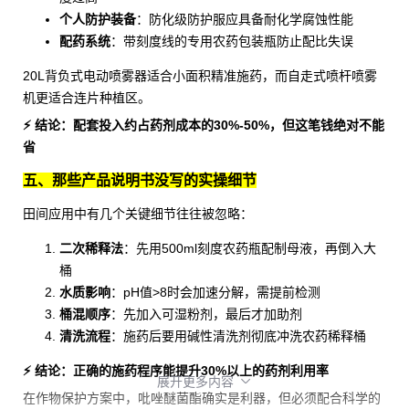
个人防护装备
：防化级
防护服
应具备耐化学腐蚀性能
配药系统
：带刻度线的专用
农药包装瓶
防止配比失误
20L背负式电动喷雾器适合小面积精准施药，而自走式喷杆喷雾
机更适合连片种植区。
⚡ 结论：配套投入约占药剂成本的30%-50%，但这笔钱绝对不能
省
五、那些产品说明书没写的实操细节
田间应用中有几个关键细节往往被忽略：
二次稀释法
：先用
500ml刻度农药瓶
配制母液，再倒入大
桶
水质影响
：pH值>8时会加速分解，需提前检测
桶混顺序
：先加入可湿粉剂，最后才加助剂
清洗流程
：施药后要用碱性清洗剂彻底冲洗
农药稀释桶
⚡ 结论：正确的施药程序能提升30%以上的药剂利用率
展开更多内容

在作物保护方案中，吡唑醚菌酯确实是利器，但必须配合科学的