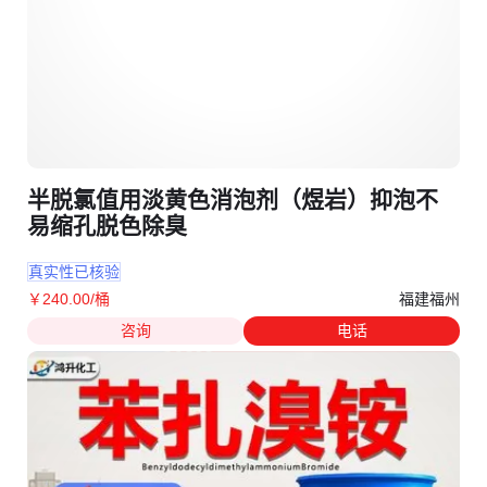
半脱氯值用淡黄色消泡剂（煜岩）抑泡不
易缩孔脱色除臭
真实性已核验
福建福州
￥
240
.00
/桶
咨询
电话