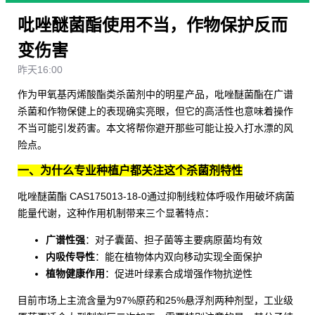
吡唑醚菌酯使用不当，作物保护反而
变伤害
昨天16:00
作为甲氧基丙烯酸酯类杀菌剂中的明星产品，
吡唑醚菌酯
在广谱
杀菌和作物保健上的表现确实亮眼，但它的高活性也意味着操作
不当可能引发药害。本文将帮你避开那些可能让投入打水漂的风
险点。
一、为什么专业种植户都关注这个杀菌剂特性
吡唑醚菌酯 CAS175013-18-0
通过抑制线粒体呼吸作用破坏病菌
能量代谢，这种作用机制带来三个显著特点：
广谱性强
：对子囊菌、担子菌等主要病原菌均有效
内吸传导性
：能在植物体内双向移动实现全面保护
植物健康作用
：促进叶绿素合成增强作物抗逆性
目前市场上主流含量为97%原药和25%悬浮剂两种剂型，工业级