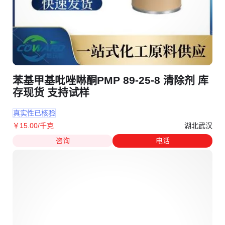
苯基甲基吡唑啉酮PMP 89-25-8 清除剂 库
存现货 支持试样
真实性已核验
湖北武汉
￥
15
.00
/千克
咨询
电话